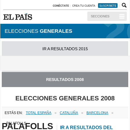
CONÉCTATE
CREA TU CUENTA
SUSCRÍBETE
SECCIONES
ELECCIONES
GENERALES
IR A RESULTADOS 2015
IR A RESULTADOS 2011
RESULTADOS 2008
ELECCIONES GENERALES 2008
ESTÁS EN:
TOTAL ESPAÑA
»
CATALUÑA
»
BARCELONA
»
PALAFOLLS
PALAFOLLS
IR A RESULTADOS DEL