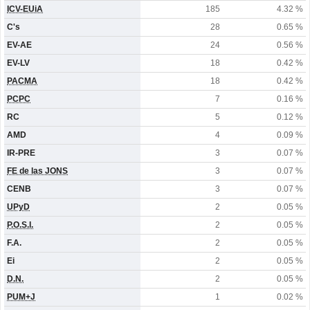
ICV-EUiA
185
4.32 %
C's
28
0.65 %
EV-AE
24
0.56 %
EV-LV
18
0.42 %
PACMA
18
0.42 %
PCPC
7
0.16 %
RC
5
0.12 %
AMD
4
0.09 %
IR-PRE
3
0.07 %
FE de las JONS
3
0.07 %
CENB
3
0.07 %
UPyD
2
0.05 %
P.O.S.I.
2
0.05 %
F.A.
2
0.05 %
Ei
2
0.05 %
D.N.
2
0.05 %
PUM+J
1
0.02 %