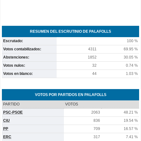
RESUMEN DEL ESCRUTINIO DE PALAFOLLS
Escrutado:
100 %
Votos contabilizados:
4311
69.95 %
Abstenciones:
1852
30.05 %
Votos nulos:
32
0.74 %
Votos en blanco:
44
1.03 %
VOTOS POR PARTIDOS EN PALAFOLLS
PARTIDO
VOTOS
PSC-PSOE
2063
48.21 %
CiU
836
19.54 %
PP
709
16.57 %
ERC
317
7.41 %