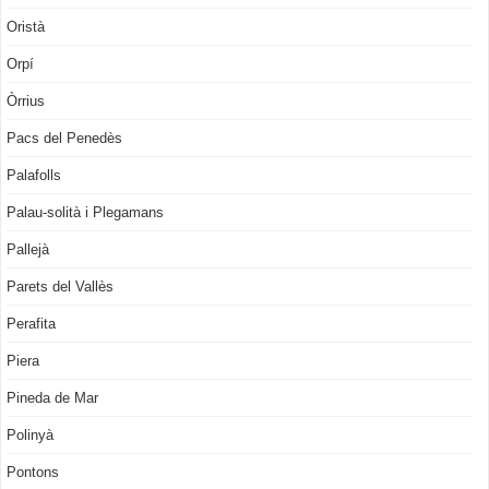
Oristà
Orpí
Òrrius
Pacs del Penedès
Palafolls
Palau-solità i Plegamans
Pallejà
Parets del Vallès
Perafita
Piera
Pineda de Mar
Polinyà
Pontons