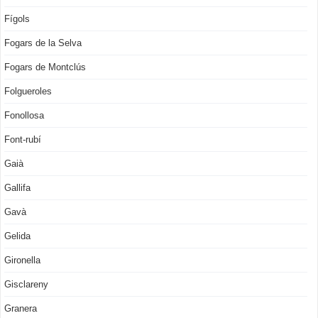
Fígols
Fogars de la Selva
Fogars de Montclús
Folgueroles
Fonollosa
Font-rubí
Gaià
Gallifa
Gavà
Gelida
Gironella
Gisclareny
Granera