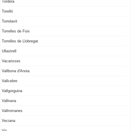
Tordera
Torelló
Torrelavit
Torrelles de Foix
Torrelles de Llobregat
Ullastrell
Vacarisses
Vallbona d'Anoia
Vallcebre
Vallgorguina
Vallirana
Vallromanes
Veciana
Vic