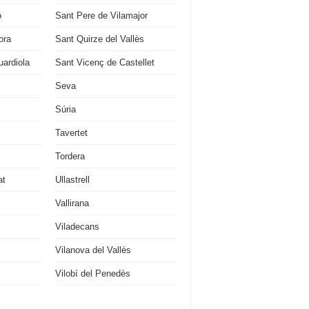
ó
Sant Pere de Vilamajor
ora
Sant Quirze del Vallès
ardiola
Sant Vicenç de Castellet
Seva
Súria
Tavertet
Tordera
at
Ullastrell
Vallirana
Viladecans
Vilanova del Vallès
Vilobí del Penedès