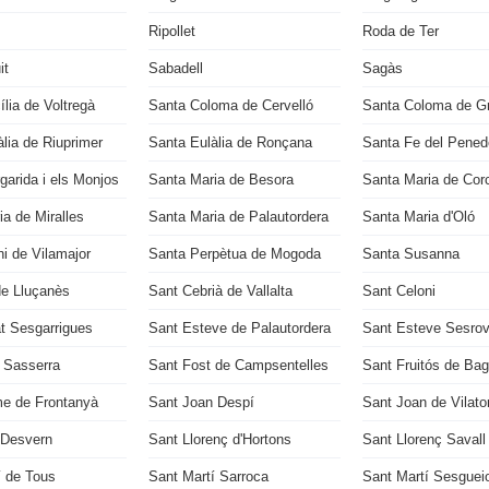
Ripollet
Roda de Ter
it
Sabadell
Sagàs
lia de Voltregà
Santa Coloma de Cervelló
Santa Coloma de G
lia de Riuprimer
Santa Eulàlia de Ronçana
Santa Fe del Pened
garida i els Monjos
Santa Maria de Besora
Santa Maria de Cor
a de Miralles
Santa Maria de Palautordera
Santa Maria d'Oló
i de Vilamajor
Santa Perpètua de Mogoda
Santa Susanna
de Lluçanès
Sant Cebrià de Vallalta
Sant Celoni
t Sesgarrigues
Sant Esteve de Palautordera
Sant Esteve Sesrov
u Sasserra
Sant Fost de Campsentelles
Sant Fruitós de Ba
e de Frontanyà
Sant Joan Despí
Sant Joan de Vilato
 Desvern
Sant Llorenç d'Hortons
Sant Llorenç Savall
í de Tous
Sant Martí Sarroca
Sant Martí Sesguei