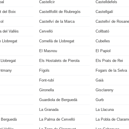
bal
Castellcir
Castelldefels
it del Boix
Castellfollit de Riubregós
Castellgalí
çol
Castellví de la Marca
Castellví de Rosan
 del Vallès
Cervelló
Collbató
 Llobregat
Cornellà de Llobregat
Cubelles
El Masnou
El Papiol
 Llobregat
Els Hostalets de Pierola
Els Prats de Rei
ontmany
Fígols
Fogars de la Selva
Font-rubí
Gaià
Gironella
Gisclareny
Guardiola de Berguedà
Gurb
La Granada
La Llacuna
 Berguedà
La Palma de Cervelló
La Pobla de Claram