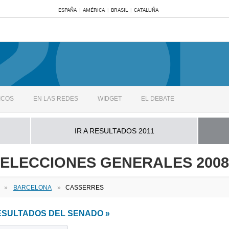
ESPAÑA
AMÉRICA
BRASIL
CATALUÑA
ICOS
EN LAS REDES
WIDGET
EL DEBATE
IR A RESULTADOS 2011
ELECCIONES GENERALES 2008
»
BARCELONA
»
CASSERRES
RESULTADOS DEL SENADO »