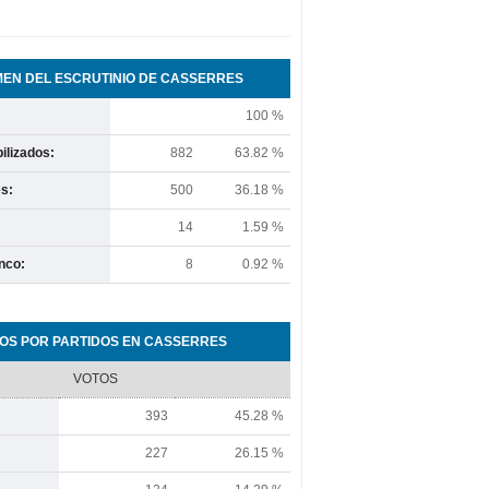
EN DEL ESCRUTINIO DE CASSERRES
100 %
ilizados:
882
63.82 %
s:
500
36.18 %
14
1.59 %
nco:
8
0.92 %
OS POR PARTIDOS EN CASSERRES
VOTOS
393
45.28 %
227
26.15 %