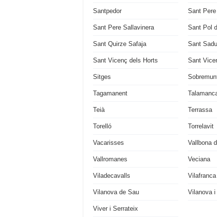
Santpedor
Sant Pere
Sant Pere Sallavinera
Sant Pol 
Sant Quirze Safaja
Sant Sadu
Sant Vicenç dels Horts
Sant Vice
Sitges
Sobremun
Tagamanent
Talamanc
Teià
Terrassa
Torelló
Torrelavit
Vacarisses
Vallbona d
Vallromanes
Veciana
Viladecavalls
Vilafranc
Vilanova de Sau
Vilanova i
Viver i Serrateix