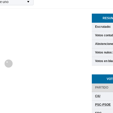
RESUM
Escrutado:
Votos contab
Abstencione
Votos nulos:
Votos en bla
Cargando
VOT
PARTIDO
CiU
PSC-PSOE