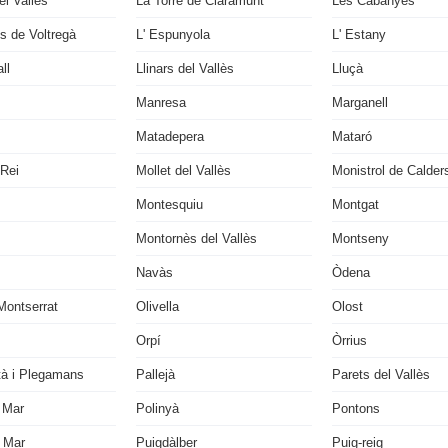
l Vallès
La Torre de Claramunt
Les Cabanyes
s de Voltregà
L' Espunyola
L' Estany
ll
Llinars del Vallès
Lluçà
Manresa
Marganell
Matadepera
Mataró
 Rei
Mollet del Vallès
Monistrol de Calder
Montesquiu
Montgat
Montornès del Vallès
Montseny
Navàs
Òdena
Montserrat
Olivella
Olost
Orpí
Òrrius
tà i Plegamans
Pallejà
Parets del Vallès
 Mar
Polinyà
Pontons
 Mar
Puigdàlber
Puig-reig