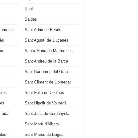
Rubí
Saldes
ramenet
Sant Adrià de Besòs
ès
Sant Agustí de Lluçanès
có
Santa Maria de Martorelles
Sant Andreu de la Barca
Sant Bartomeu del Grau
Sant Climent de Llobregat
ires
Sant Feliu de Codines
ges
Sant Hipòlit de Voltregà
rrada
Sant Julià de Cerdanyola
Sant Martí d'Albars
oles
Sant Mateu de Bages