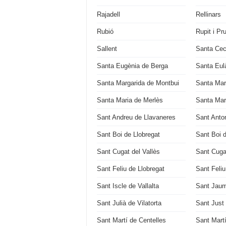
Rajadell
Rellinars
Rubió
Rupit i Pru
Sallent
Santa Cecí
Santa Eugènia de Berga
Santa Eulà
Santa Margarida de Montbui
Santa Mar
Santa Maria de Merlès
Santa Mari
Sant Andreu de Llavaneres
Sant Anton
Sant Boi de Llobregat
Sant Boi 
Sant Cugat del Vallès
Sant Cuga
Sant Feliu de Llobregat
Sant Feli
Sant Iscle de Vallalta
Sant Jaum
Sant Julià de Vilatorta
Sant Just
Sant Martí de Centelles
Sant Mart