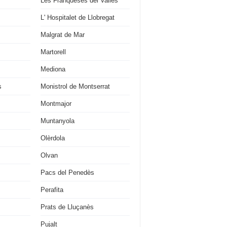
Les Franqueses del Vallès
L' Hospitalet de Llobregat
Malgrat de Mar
Martorell
Mediona
s
Monistrol de Montserrat
Montmajor
Muntanyola
Olèrdola
Olvan
Pacs del Penedès
Perafita
Prats de Lluçanès
Pujalt