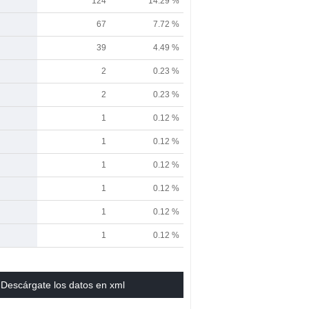
124
14.29 %
67
7.72 %
39
4.49 %
2
0.23 %
2
0.23 %
1
0.12 %
1
0.12 %
1
0.12 %
1
0.12 %
1
0.12 %
1
0.12 %
Descárgate los datos en xml