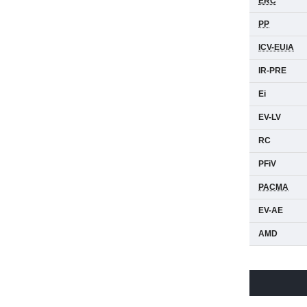
ERC
PP
ICV-EUiA
IR-PRE
Ei
EV-LV
RC
PFiV
PACMA
EV-AE
AMD