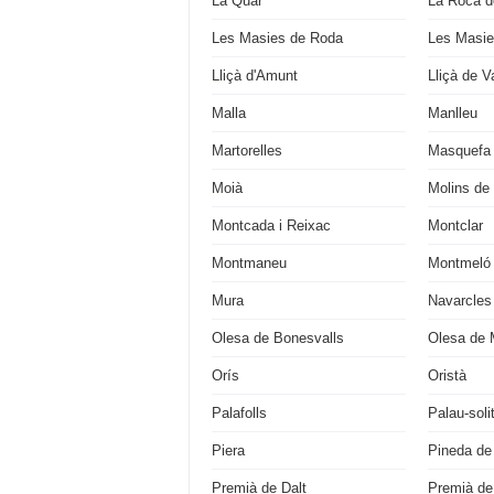
La Quar
La Roca de
Les Masies de Roda
Les Masie
Lliçà d'Amunt
Lliçà de Va
Malla
Manlleu
Martorelles
Masquefa
Moià
Molins de
Montcada i Reixac
Montclar
Montmaneu
Montmeló
Mura
Navarcles
Olesa de Bonesvalls
Olesa de 
Orís
Oristà
Palafolls
Palau-soli
Piera
Pineda de
Premià de Dalt
Premià de