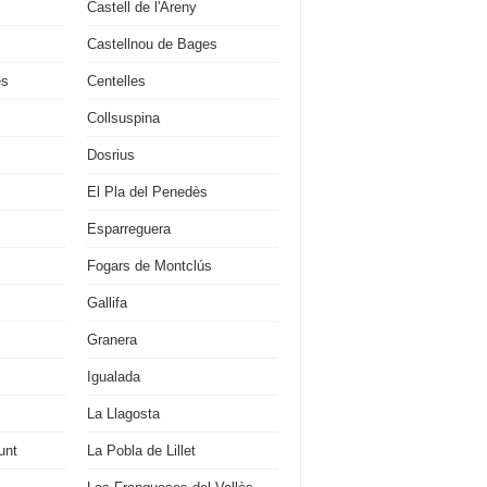
Castell de l'Areny
Castellnou de Bages
es
Centelles
Collsuspina
Dosrius
El Pla del Penedès
Esparreguera
Fogars de Montclús
Gallifa
Granera
Igualada
La Llagosta
unt
La Pobla de Lillet