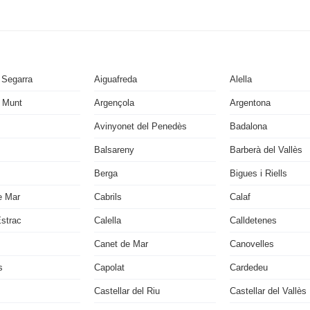
 Segarra
Aiguafreda
Alella
 Munt
Argençola
Argentona
Avinyonet del Penedès
Badalona
Balsareny
Barberà del Vallès
Berga
Bigues i Riells
e Mar
Cabrils
Calaf
Estrac
Calella
Calldetenes
Canet de Mar
Canovelles
s
Capolat
Cardedeu
Castellar del Riu
Castellar del Vallès