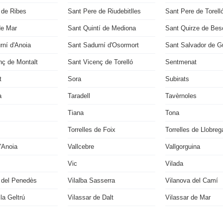
 de Ribes
Sant Pere de Riudebitlles
Sant Pere de Torell
de Mar
Sant Quintí de Mediona
Sant Quirze de Bes
rní d'Anoia
Sant Sadurní d'Osormort
Sant Salvador de Gu
nç de Montalt
Sant Vicenç de Torelló
Sentmenat
t
Sora
Subirats
a
Taradell
Tavèrnoles
Tiana
Tona
Torrelles de Foix
Torrelles de Llobreg
'Anoia
Vallcebre
Vallgorguina
Vic
Vilada
a del Penedès
Vilalba Sasserra
Vilanova del Camí
 la Geltrú
Vilassar de Dalt
Vilassar de Mar