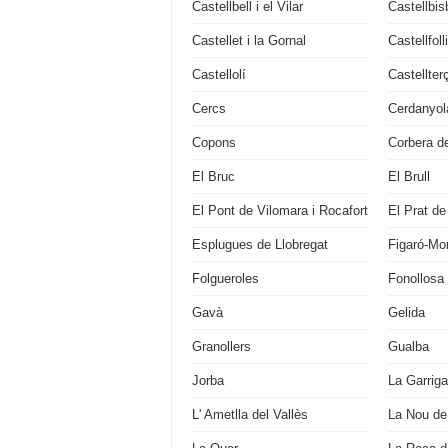
Castellbell i el Vilar
Castellbis
Castellet i la Gornal
Castellfoll
Castellolí
Castellter
Cercs
Cerdanyola
Copons
Corbera de
El Bruc
El Brull
El Pont de Vilomara i Rocafort
El Prat de
Esplugues de Llobregat
Figaró-M
Folgueroles
Fonollosa
Gavà
Gelida
Granollers
Gualba
Jorba
La Garriga
L' Ametlla del Vallès
La Nou de