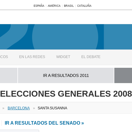
ESPAÑA
AMÉRICA
BRASIL
CATALUÑA
ICOS
EN LAS REDES
WIDGET
EL DEBATE
IR A RESULTADOS 2011
ELECCIONES GENERALES 2008
»
BARCELONA
»
SANTA SUSANNA
IR A RESULTADOS DEL SENADO »