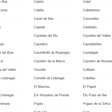
e Mar
Cabrils
Calaf
Estrac
Calella
Calldetenes
Canet de Mar
Canovelles
s
Capolat
Cardedeu
Castellar del Riu
Castellar del Vallès
bal
Castellcir
Castelldefels
it del Boix
Castellfollit de Riubregós
Castellgalí
çol
Castellví de la Marca
Castellví de Rosan
 del Vallès
Cervelló
Collbató
 Llobregat
Cornellà de Llobregat
Cubelles
El Masnou
El Papiol
 Llobregat
Els Hostalets de Pierola
Els Prats de Rei
ontmany
Fígols
Fogars de la Selva