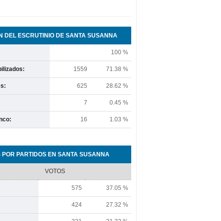
 DEL ESCRUTINIO DE SANTA SUSANNA
100 %
ilizados:
1559
71.38 %
s:
625
28.62 %
7
0.45 %
nco:
16
1.03 %
 POR PARTIDOS EN SANTA SUSANNA
VOTOS
575
37.05 %
424
27.32 %