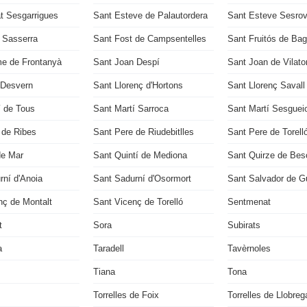
t Sesgarrigues
Sant Esteve de Palautordera
Sant Esteve Sesrov
u Sasserra
Sant Fost de Campsentelles
Sant Fruitós de Ba
e de Frontanyà
Sant Joan Despí
Sant Joan de Vilato
 Desvern
Sant Llorenç d'Hortons
Sant Llorenç Savall
í de Tous
Sant Martí Sarroca
Sant Martí Sesguei
 de Ribes
Sant Pere de Riudebitlles
Sant Pere de Torell
de Mar
Sant Quintí de Mediona
Sant Quirze de Bes
rní d'Anoia
Sant Sadurní d'Osormort
Sant Salvador de Gu
nç de Montalt
Sant Vicenç de Torelló
Sentmenat
t
Sora
Subirats
a
Taradell
Tavèrnoles
Tiana
Tona
Torrelles de Foix
Torrelles de Llobreg