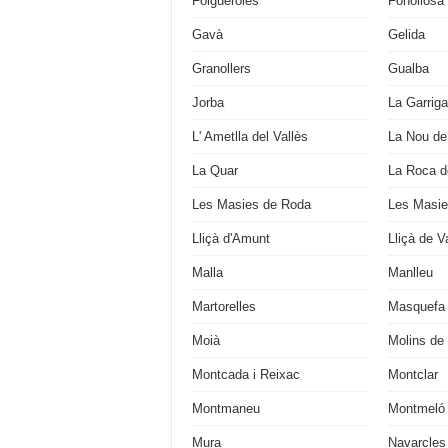
Folgueroles
Fonollosa
Gavà
Gelida
Granollers
Gualba
Jorba
La Garriga
L' Ametlla del Vallès
La Nou de
La Quar
La Roca de
Les Masies de Roda
Les Masie
Lliçà d'Amunt
Lliçà de Va
Malla
Manlleu
Martorelles
Masquefa
Moià
Molins de
Montcada i Reixac
Montclar
Montmaneu
Montmeló
Mura
Navarcles