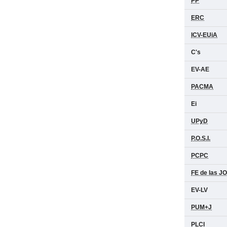
PP
ERC
ICV-EUiA
C's
EV-AE
PACMA
Ei
UPyD
P.O.S.I.
PCPC
FE de las J
EV-LV
PUM+J
PLCI