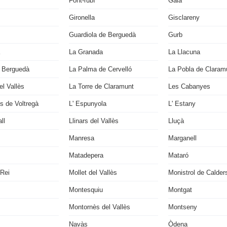
Font-rubí
Gaià
Gironella
Gisclareny
Guardiola de Berguedà
Gurb
La Granada
La Llacuna
 Berguedà
La Palma de Cervelló
La Pobla de Claram
l Vallès
La Torre de Claramunt
Les Cabanyes
s de Voltregà
L' Espunyola
L' Estany
ll
Llinars del Vallès
Lluçà
Manresa
Marganell
Matadepera
Mataró
 Rei
Mollet del Vallès
Monistrol de Calder
Montesquiu
Montgat
Montornès del Vallès
Montseny
Navàs
Òdena