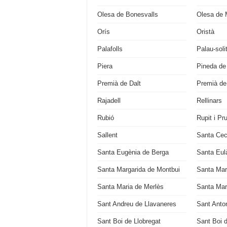
Olesa de Bonesvalls
Olesa de 
Orís
Oristà
Palafolls
Palau-soli
Piera
Pineda de
Premià de Dalt
Premià de
Rajadell
Rellinars
Rubió
Rupit i Pru
Sallent
Santa Cecí
Santa Eugènia de Berga
Santa Eulà
Santa Margarida de Montbui
Santa Mar
Santa Maria de Merlès
Santa Mari
Sant Andreu de Llavaneres
Sant Anton
Sant Boi de Llobregat
Sant Boi 