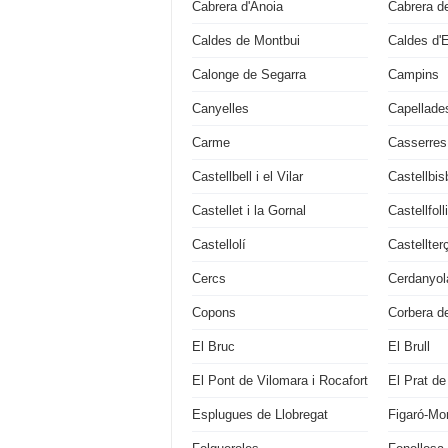
Cabrera d'Anoia
Cabrera d
Caldes de Montbui
Caldes d'
Calonge de Segarra
Campins
Canyelles
Capellade
Carme
Casserres
Castellbell i el Vilar
Castellbis
Castellet i la Gornal
Castellfoll
Castellolí
Castellter
Cercs
Cerdanyola
Copons
Corbera de
El Bruc
El Brull
El Pont de Vilomara i Rocafort
El Prat de
Esplugues de Llobregat
Figaró-M