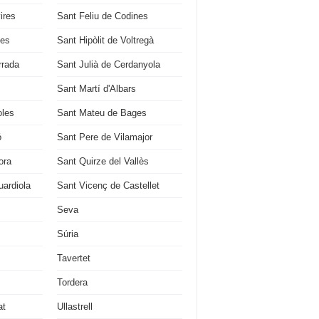
ires
Sant Feliu de Codines
ges
Sant Hipòlit de Voltregà
rrada
Sant Julià de Cerdanyola
Sant Martí d'Albars
oles
Sant Mateu de Bages
ó
Sant Pere de Vilamajor
ora
Sant Quirze del Vallès
ardiola
Sant Vicenç de Castellet
Seva
Súria
Tavertet
Tordera
at
Ullastrell