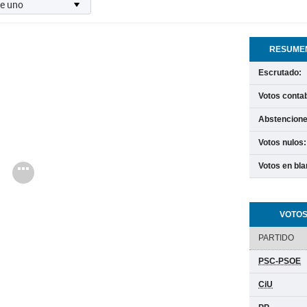
RESUMEN
Escrutado:
Votos contab
Abstencione
Votos nulos:
Votos en bla
Cargando
VOTOS
PARTIDO
PSC-PSOE
CiU