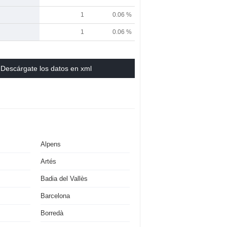
1
0.06 %
1
0.06 %
Descárgate los datos en xml
Alpens
Artés
Badia del Vallès
Barcelona
Borredà