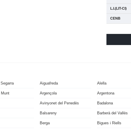
L.I.(LIT-CI)
CENB
 Segarra
Aiguafreda
Alella
 Munt
Argençola
Argentona
Avinyonet del Penedès
Badalona
Balsareny
Barberà del Vallès
Berga
Bigues i Riells