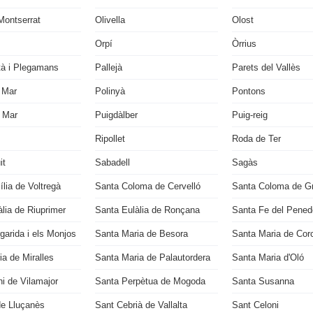
Montserrat
Olivella
Olost
Orpí
Òrrius
tà i Plegamans
Pallejà
Parets del Vallès
 Mar
Polinyà
Pontons
 Mar
Puigdàlber
Puig-reig
Ripollet
Roda de Ter
it
Sabadell
Sagàs
lia de Voltregà
Santa Coloma de Cervelló
Santa Coloma de G
lia de Riuprimer
Santa Eulàlia de Ronçana
Santa Fe del Pened
garida i els Monjos
Santa Maria de Besora
Santa Maria de Cor
a de Miralles
Santa Maria de Palautordera
Santa Maria d'Oló
i de Vilamajor
Santa Perpètua de Mogoda
Santa Susanna
de Lluçanès
Sant Cebrià de Vallalta
Sant Celoni