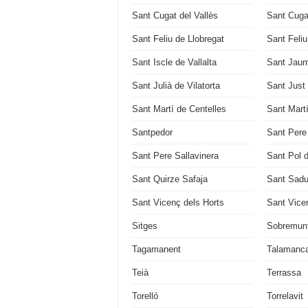
Sant Cugat del Vallès
Sant Cuga
Sant Feliu de Llobregat
Sant Feli
Sant Iscle de Vallalta
Sant Jaum
Sant Julià de Vilatorta
Sant Just
Sant Martí de Centelles
Sant Mart
Santpedor
Sant Pere
Sant Pere Sallavinera
Sant Pol 
Sant Quirze Safaja
Sant Sadu
Sant Vicenç dels Horts
Sant Vice
Sitges
Sobremun
Tagamanent
Talamanc
Teià
Terrassa
Torelló
Torrelavit