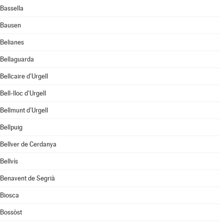
Bassella
Bausen
Belianes
Bellaguarda
Bellcaire d'Urgell
Bell-lloc d'Urgell
Bellmunt d'Urgell
Bellpuig
Bellver de Cerdanya
Bellvís
Benavent de Segrià
Biosca
Bossòst