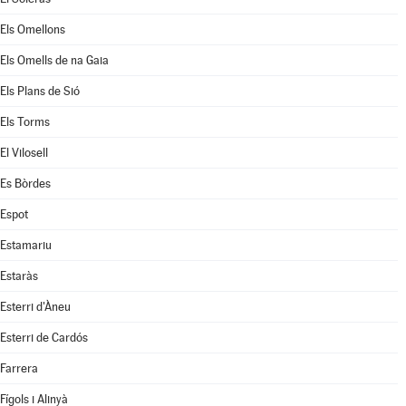
Els Omellons
Els Omells de na Gaia
Els Plans de Sió
Els Torms
El Vilosell
Es Bòrdes
Espot
Estamariu
Estaràs
Esterri d'Àneu
Esterri de Cardós
Farrera
Fígols i Alinyà