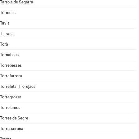
Tarroja de Segarra
Térmens
Tírvia
Tiurana
Torà
Tornabous
Torrebesses
Torrefarrera
Torrefeta i Florejacs
Torregrossa
Torrelameu
Torres de Segre
Torre-serona