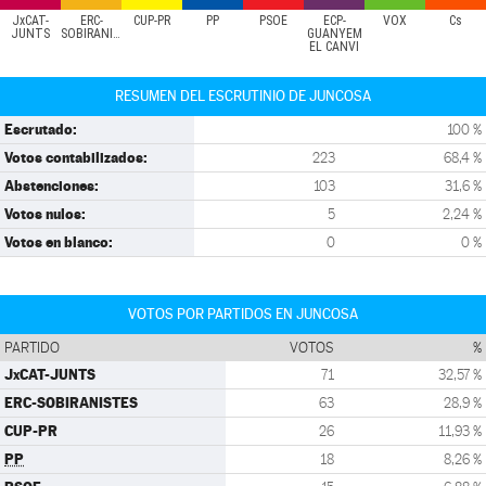
JxCAT-
ERC-
CUP-PR
PP
PSOE
ECP-
VOX
Cs
JUNTS
SOBIRANISTES
GUANYEM
EL CANVI
RESUMEN DEL ESCRUTINIO DE JUNCOSA
Escrutado:
100 %
Votos contabilizados:
223
68,4 %
Abstenciones:
103
31,6 %
Votos nulos:
5
2,24 %
Votos en blanco:
0
0 %
VOTOS POR PARTIDOS EN JUNCOSA
PARTIDO
VOTOS
%
JxCAT-JUNTS
71
32,57 %
ERC-SOBIRANISTES
63
28,9 %
CUP-PR
26
11,93 %
PP
18
8,26 %