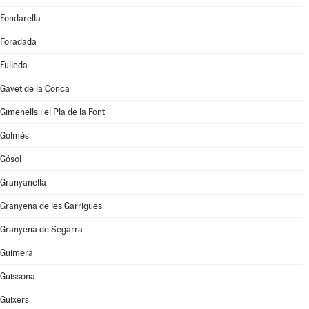
Fondarella
Foradada
Fulleda
Gavet de la Conca
Gimenells i el Pla de la Font
Golmés
Gósol
Granyanella
Granyena de les Garrigues
Granyena de Segarra
Guimerà
Guissona
Guixers