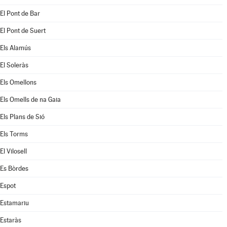
El Pont de Bar
El Pont de Suert
Els Alamús
El Soleràs
Els Omellons
Els Omells de na Gaia
Els Plans de Sió
Els Torms
El Vilosell
Es Bòrdes
Espot
Estamariu
Estaràs