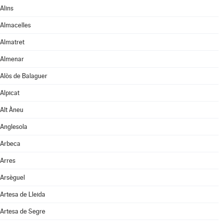
Alins
Almacelles
Almatret
Almenar
Alòs de Balaguer
Alpicat
Alt Àneu
Anglesola
Arbeca
Arres
Arsèguel
Artesa de Lleida
Artesa de Segre