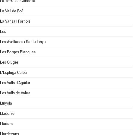
La Torre de Cabdella
La Vall de Boí
La Vansa i Fórnols
Les
Les Avellanes i Santa Linya
Les Borges Blanques
Les Oluges
L'Espluga Calba
Les Valls d'Aguilar
Les Valls de Valira
Linyola
Lladorre
Lladurs
Llardecans