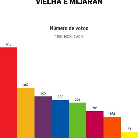
VIELHA E MIJARAN
Número de votos
100
%
ESCRUTADO
643
362
305
280
263
205
164
61