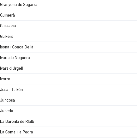
Granyena de Segarra
Guimerà
Guissona
Guixers
Isona i Conca Dellà
Ivars de Noguera
Ivars d'Urgell
Ivorra
Josa i Tuixén
Juncosa
Juneda
La Baronia de Rialb
La Coma i la Pedra