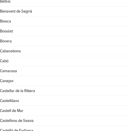
Bellvís
Benavent de Segrià
Biosca
Bossòst
Bovera
Cabanabona
Cabó
Camarasa
Canejan
Castellar de la Ribera
Castelldans
Castell de Mur
Castellnou de Seana
Castelló de Farfanya