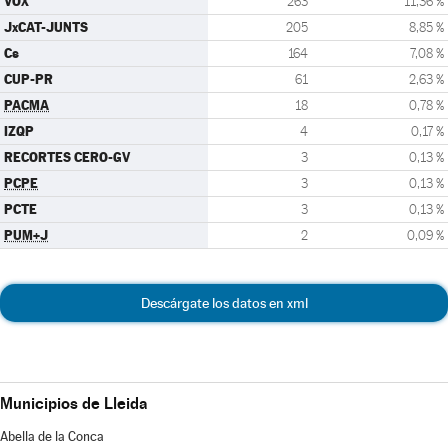
VOX
263
11,36 %
JxCAT-JUNTS
205
8,85 %
Cs
164
7,08 %
CUP-PR
61
2,63 %
PACMA
18
0,78 %
IZQP
4
0,17 %
RECORTES CERO-GV
3
0,13 %
PCPE
3
0,13 %
PCTE
3
0,13 %
PUM+J
2
0,09 %
Descárgate los datos en xml
Municipios de Lleida
Abella de la Conca