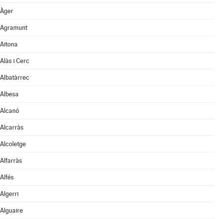
Àger
Agramunt
Aitona
Alàs i Cerc
Albatàrrec
Albesa
Alcanó
Alcarràs
Alcoletge
Alfarràs
Alfés
Algerri
Alguaire