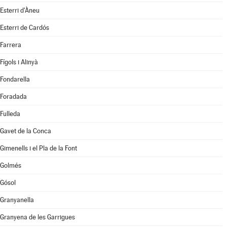
Esterri d'Àneu
Esterri de Cardós
Farrera
Fígols i Alinyà
Fondarella
Foradada
Fulleda
Gavet de la Conca
Gimenells i el Pla de la Font
Golmés
Gósol
Granyanella
Granyena de les Garrigues