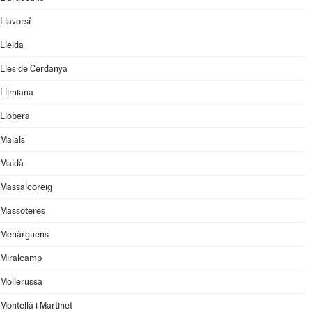
Llavorsí
Lleida
Lles de Cerdanya
Llimiana
Llobera
Maials
Maldà
Massalcoreig
Massoteres
Menàrguens
Miralcamp
Mollerussa
Montellà i Martinet