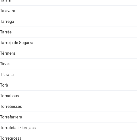
Talarn
Talavera
Tàrrega
Tarrés
Tarroja de Segarra
Térmens
Tírvia
Tiurana
Torà
Tornabous
Torrebesses
Torrefarrera
Torrefeta i Florejacs
Torregrossa