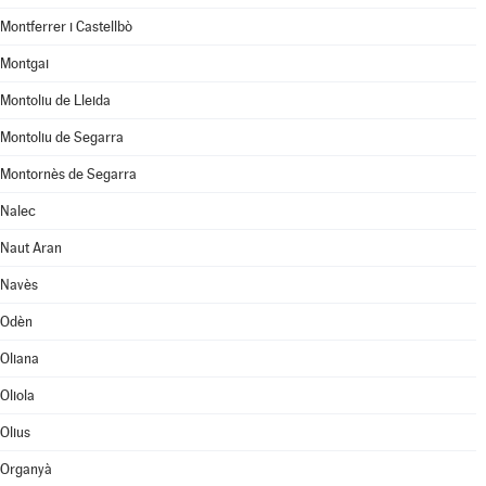
Montferrer i Castellbò
Montgai
Montoliu de Lleida
Montoliu de Segarra
Montornès de Segarra
Nalec
Naut Aran
Navès
Odèn
Oliana
Oliola
Olius
Organyà