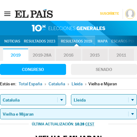
SUSCRÍBETE
10N | Eleccion
NOTICIAS
RESULTADOS 2023
RESULTADOS 2019
MAPA
ESCAÑOS POR 
2019
2019-28A
2016
2015
2011
CONGRESO
SENADO
Estás en:
Total España
»
Cataluña
»
Lleida
»
Vielha e Mijaran
10.28
ÚLTIMA ACTUALIZACIÓN:
CEST