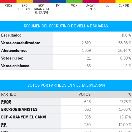
PSOE
ERC-
ECP-
PP
VOX
JxCAT-
Cs
CUP-PR
SOBIRANISTES
GUANYEM
JUNTS
EL CANVI
RESUMEN DEL ESCRUTINIO DE VIELHA E MIJARAN
Escrutado:
100 %
Votos contabilizados:
2.370
63,56 %
Abstenciones:
1.359
36,44 %
Votos nulos:
21
0,89 %
Votos en blanco:
33
1,4 %
VOTOS POR PARTIDOS EN VIELHA E MIJARAN
PARTIDO
VOTOS
%
PSOE
643
27,76 %
ERC-SOBIRANISTES
362
15,63 %
ECP-GUANYEM EL CANVI
305
13,17 %
PP
280
12,09 %