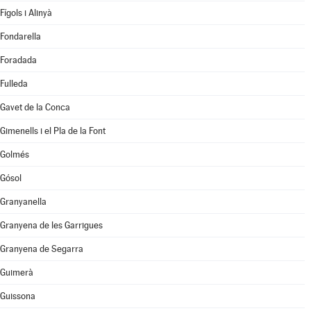
Fígols i Alinyà
Fondarella
Foradada
Fulleda
Gavet de la Conca
Gimenells i el Pla de la Font
Golmés
Gósol
Granyanella
Granyena de les Garrigues
Granyena de Segarra
Guimerà
Guissona