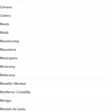
Llimiana
Llobera
Maials
Maldà
Massalcoreig
Massoteres
Menàrguens
Miralcamp
Mollerussa
Montellà i Martinet
Montferrer i Castellbò
Montgai
Montoliu de Lleida