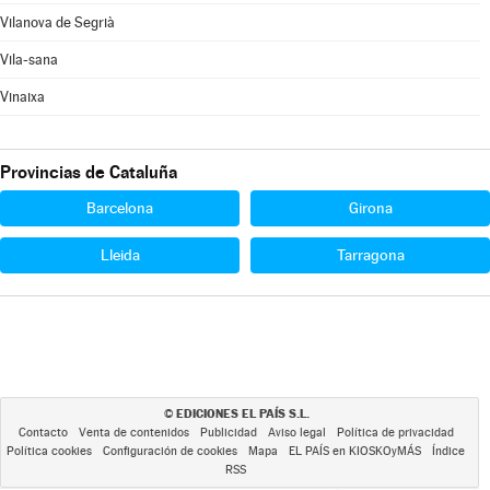
Vilanova de Segrià
Vila-sana
Vinaixa
Provincias de Cataluña
Barcelona
Girona
Lleida
Tarragona
EDICIONES EL PAÍS S.L.
©
Contacto
Venta de contenidos
Publicidad
Aviso legal
Política de privacidad
Política cookies
Configuración de cookies
Mapa
EL PAÍS en KIOSKOyMÁS
Índice
RSS