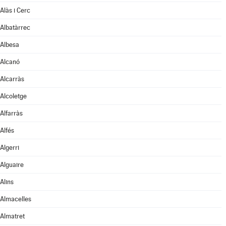
Alàs i Cerc
Albatàrrec
Albesa
Alcanó
Alcarràs
Alcoletge
Alfarràs
Alfés
Algerri
Alguaire
Alins
Almacelles
Almatret