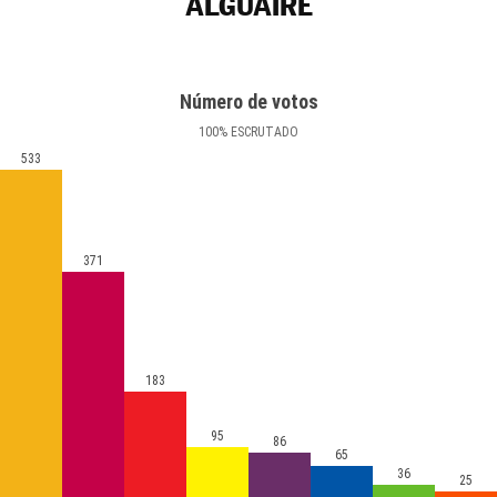
ALGUAIRE
Número de votos
100
%
ESCRUTADO
533
371
183
95
86
65
36
25