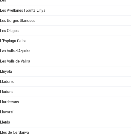
Les
Les Avellanes i Santa Linya
Les Borges Blanques
Les Oluges
L'Espluga Calba
Les Valls d'Aguilar
Les Valls de Valira
Linyola
Lladorre
Lladurs
Llardecans
Llavorsí
Lleida
Lles de Cerdanya