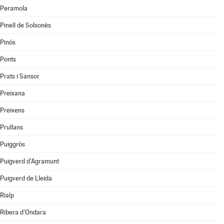
Peramola
Pinell de Solsonès
Pinós
Ponts
Prats i Sansor
Preixana
Preixens
Prullans
Puiggròs
Puigverd d'Agramunt
Puigverd de Lleida
Rialp
Ribera d'Ondara