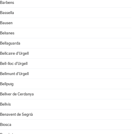
Barbens
Bassella
Bausen
Belianes
Bellaguarda
Bellcaire d'Urgell
Bell-lloc d'Urgell
Bellmunt d'Urgell
Bellpuig
Bellver de Cerdanya
Bellvís
Benavent de Segrià
Biosca