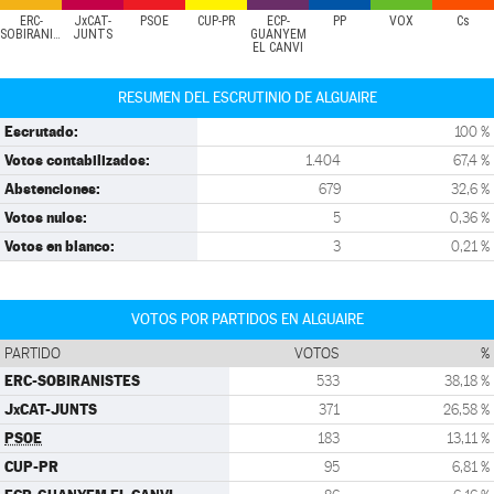
ERC-
JxCAT-
PSOE
CUP-PR
ECP-
PP
VOX
Cs
SOBIRANISTES
JUNTS
GUANYEM
EL CANVI
RESUMEN DEL ESCRUTINIO DE ALGUAIRE
Escrutado:
100 %
Votos contabilizados:
1.404
67,4 %
Abstenciones:
679
32,6 %
Votos nulos:
5
0,36 %
Votos en blanco:
3
0,21 %
VOTOS POR PARTIDOS EN ALGUAIRE
PARTIDO
VOTOS
%
ERC-SOBIRANISTES
533
38,18 %
JxCAT-JUNTS
371
26,58 %
PSOE
183
13,11 %
CUP-PR
95
6,81 %