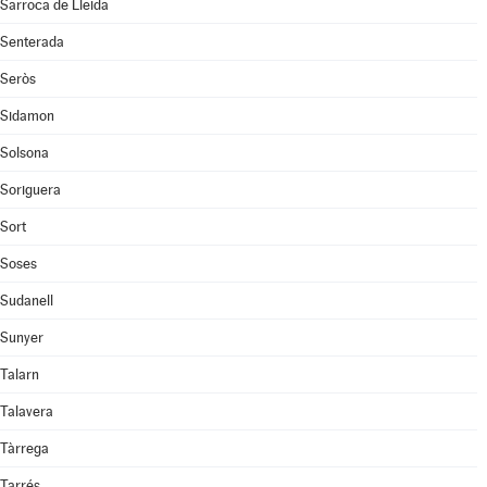
Sarroca de Lleida
Senterada
Seròs
Sidamon
Solsona
Soriguera
Sort
Soses
Sudanell
Sunyer
Talarn
Talavera
Tàrrega
Tarrés