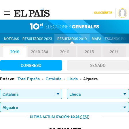
SUSCRÍBETE
10N | Eleccion
NOTICIAS
RESULTADOS 2023
RESULTADOS 2019
MAPA
ESCAÑOS POR 
2019
2019-28A
2016
2015
2011
CONGRESO
SENADO
Estás en:
Total España
»
Cataluña
»
Lleida
»
Alguaire
10.28
ÚLTIMA ACTUALIZACIÓN:
CEST