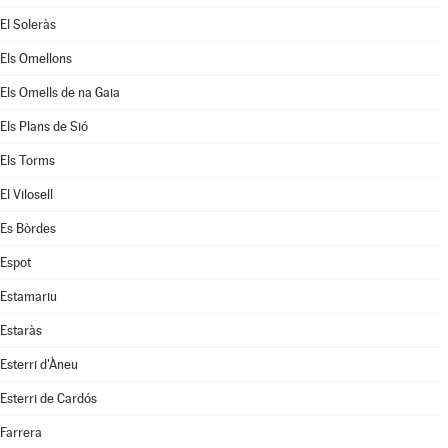
El Soleràs
Els Omellons
Els Omells de na Gaia
Els Plans de Sió
Els Torms
El Vilosell
Es Bòrdes
Espot
Estamariu
Estaràs
Esterri d'Àneu
Esterri de Cardós
Farrera