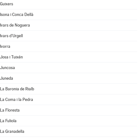
Guixers
Isona i Conca Dellà
Ivars de Noguera
Ivars d'Urgell
Ivorra
Josa i Tuixén
Juncosa
Juneda
La Baronia de Rialb
La Coma i la Pedra
La Floresta
La Fuliola
La Granadella