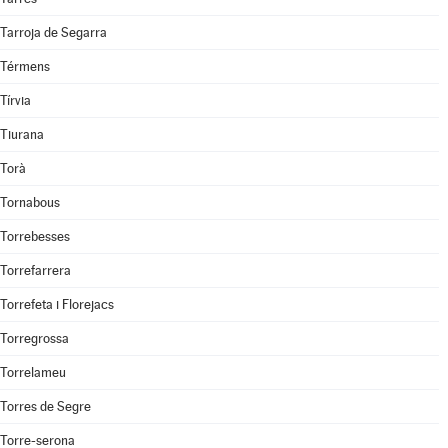
Tarroja de Segarra
Térmens
Tírvia
Tiurana
Torà
Tornabous
Torrebesses
Torrefarrera
Torrefeta i Florejacs
Torregrossa
Torrelameu
Torres de Segre
Torre-serona