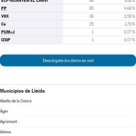
ECP-GUANYEM EL CANVI
86
6,16 %
PP
65
4,66 %
VOX
36
2,58 %
Cs
25
1,79 %
PUM+J
1
0,07 %
IZQP
1
0,07 %
Descárgate los datos en xml
Municipios de Lleida
Abella de la Conca
Àger
Agramunt
Aitona