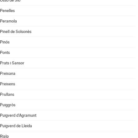
Ossó de Sió
Penelles
Peramola
Pinell de Solsonès
Pinós
Ponts
Prats i Sansor
Preixana
Preixens
Prullans
Puiggròs
Puigverd d'Agramunt
Puigverd de Lleida
Rialp