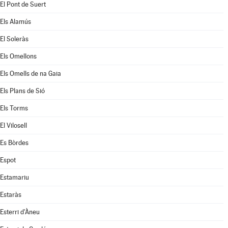
El Pont de Suert
Els Alamús
El Soleràs
Els Omellons
Els Omells de na Gaia
Els Plans de Sió
Els Torms
El Vilosell
Es Bòrdes
Espot
Estamariu
Estaràs
Esterri d'Àneu