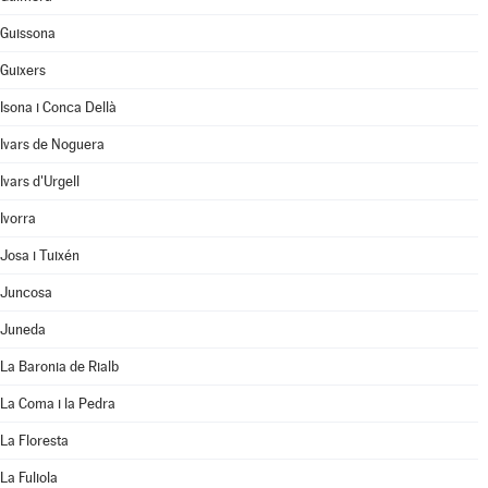
Guissona
Guixers
Isona i Conca Dellà
Ivars de Noguera
Ivars d'Urgell
Ivorra
Josa i Tuixén
Juncosa
Juneda
La Baronia de Rialb
La Coma i la Pedra
La Floresta
La Fuliola