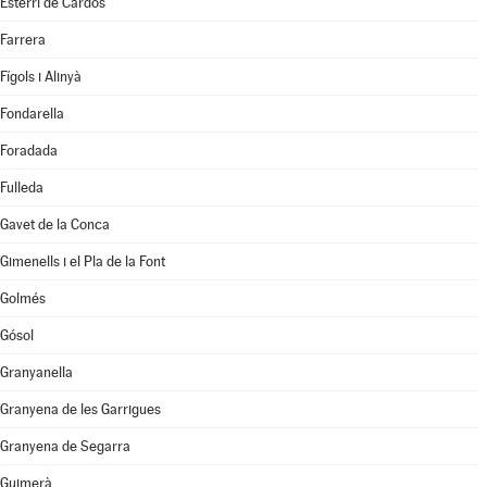
Esterri de Cardós
Farrera
Fígols i Alinyà
Fondarella
Foradada
Fulleda
Gavet de la Conca
Gimenells i el Pla de la Font
Golmés
Gósol
Granyanella
Granyena de les Garrigues
Granyena de Segarra
Guimerà