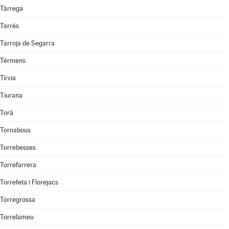
Tàrrega
Tarrés
Tarroja de Segarra
Térmens
Tírvia
Tiurana
Torà
Tornabous
Torrebesses
Torrefarrera
Torrefeta i Florejacs
Torregrossa
Torrelameu