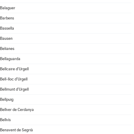
Balaguer
Barbens
Bassella
Bausen
Belianes
Bellaguarda
Bellcaire d'Urgell
Bell-lloc d'Urgell
Bellmunt d'Urgell
Bellpuig
Bellver de Cerdanya
Bellvís
Benavent de Segrià