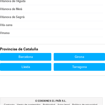
Vilanova de l'Aguda
Vilanova de Meià
Vilanova de Segrià
Vila-sana
Vinaixa
Provincias de Cataluña
Barcelona
Girona
Lleida
Tarragona
EDICIONES EL PAÍS S.L.
©
Contacto
Venta de contenidos
Publicidad
Aviso legal
Política de privacidad