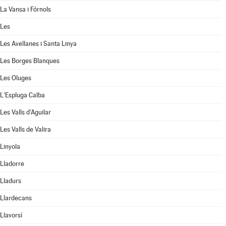
La Vansa i Fórnols
Les
Les Avellanes i Santa Linya
Les Borges Blanques
Les Oluges
L'Espluga Calba
Les Valls d'Aguilar
Les Valls de Valira
Linyola
Lladorre
Lladurs
Llardecans
Llavorsí