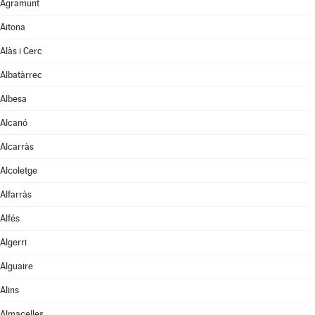
Agramunt
Aitona
Alàs i Cerc
Albatàrrec
Albesa
Alcanó
Alcarràs
Alcoletge
Alfarràs
Alfés
Algerri
Alguaire
Alins
Almacelles