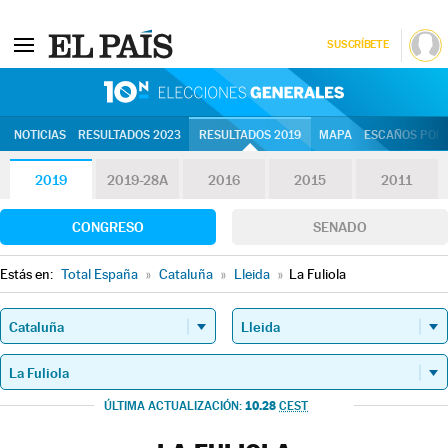
SUSCRÍBETE
10N | Eleccion
NOTICIAS
RESULTADOS 2023
RESULTADOS 2019
MAPA
ESCAÑOS POR 
2019
2019-28A
2016
2015
2011
CONGRESO
SENADO
Estás en:
Total España
»
Cataluña
»
Lleida
»
La Fuliola
10.28
ÚLTIMA ACTUALIZACIÓN:
CEST