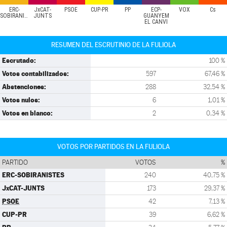
ERC-
JxCAT-
PSOE
CUP-PR
PP
ECP-
VOX
Cs
SOBIRANISTES
JUNTS
GUANYEM
EL CANVI
RESUMEN DEL ESCRUTINIO DE LA FULIOLA
Escrutado:
100 %
Votos contabilizados:
597
67,46 %
Abstenciones:
288
32,54 %
Votos nulos:
6
1,01 %
Votos en blanco:
2
0,34 %
VOTOS POR PARTIDOS EN LA FULIOLA
PARTIDO
VOTOS
%
ERC-SOBIRANISTES
240
40,75 %
JxCAT-JUNTS
173
29,37 %
PSOE
42
7,13 %
CUP-PR
39
6,62 %