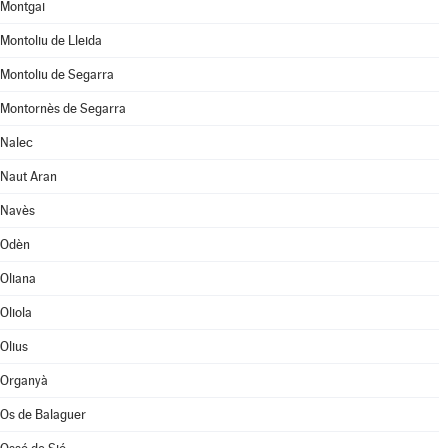
Montgai
Montoliu de Lleida
Montoliu de Segarra
Montornès de Segarra
Nalec
Naut Aran
Navès
Odèn
Oliana
Oliola
Olius
Organyà
Os de Balaguer