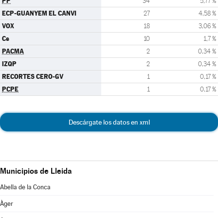
PP
34
5,77 %
ECP-GUANYEM EL CANVI
27
4,58 %
VOX
18
3,06 %
Cs
10
1,7 %
PACMA
2
0,34 %
IZQP
2
0,34 %
RECORTES CERO-GV
1
0,17 %
PCPE
1
0,17 %
Descárgate los datos en xml
Municipios de Lleida
Abella de la Conca
Àger