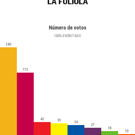
LA FULIOLA
Número de votos
100
%
ESCRUTADO
240
173
42
39
34
27
18
10