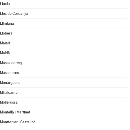
Lleida
Lles de Cerdanya
Llimiana
Llobera
Maials
Maldà
Massalcoreig
Massoteres
Menàrguens
Miralcamp
Mollerussa
Montellà i Martinet
Montferrer i Castellbò