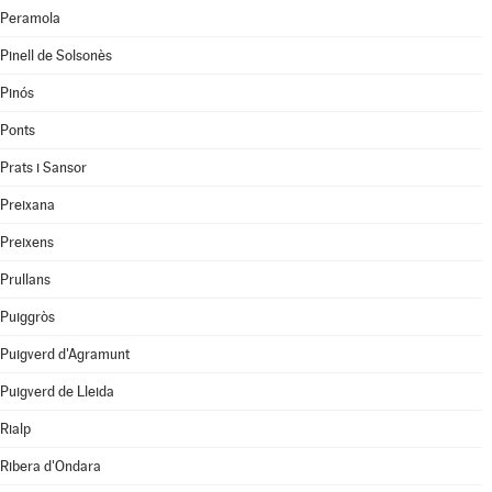
Peramola
Pinell de Solsonès
Pinós
Ponts
Prats i Sansor
Preixana
Preixens
Prullans
Puiggròs
Puigverd d'Agramunt
Puigverd de Lleida
Rialp
Ribera d'Ondara