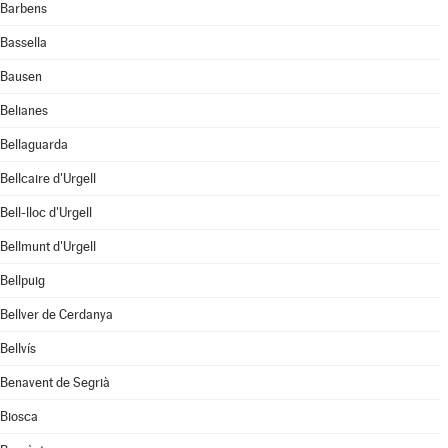
Barbens
Bassella
Bausen
Belianes
Bellaguarda
Bellcaire d'Urgell
Bell-lloc d'Urgell
Bellmunt d'Urgell
Bellpuig
Bellver de Cerdanya
Bellvís
Benavent de Segrià
Biosca