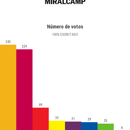
MIRALCAMP
Número de votos
100
%
ESCRUTADO
242
229
69
33
31
29
25
6