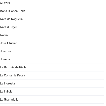
Guixers
Isona i Conca Dellà
Ivars de Noguera
Ivars d'Urgell
Ivorra
Josa i Tuixén
Juncosa
Juneda
La Baronia de Rialb
La Coma i la Pedra
La Floresta
La Fuliola
La Granadella