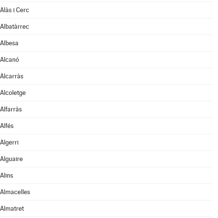
Alàs i Cerc
Albatàrrec
Albesa
Alcanó
Alcarràs
Alcoletge
Alfarràs
Alfés
Algerri
Alguaire
Alins
Almacelles
Almatret