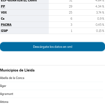
ECP-GUANYEM EL CANVI
31
4,64 %
PP
29
4,34 %
VOX
25
3,74 %
Cs
6
0,9 %
PACMA
3
0,45 %
IZQP
1
0,15 %
Descárgate los datos en xml
Municipios de Lleida
Abella de la Conca
Àger
Agramunt
Aitona