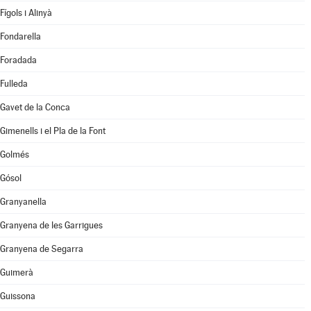
Fígols i Alinyà
Fondarella
Foradada
Fulleda
Gavet de la Conca
Gimenells i el Pla de la Font
Golmés
Gósol
Granyanella
Granyena de les Garrigues
Granyena de Segarra
Guimerà
Guissona