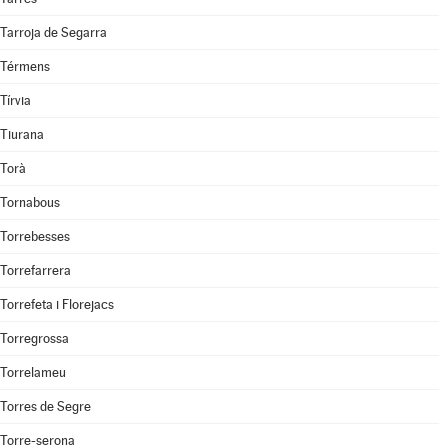
Tarroja de Segarra
Térmens
Tírvia
Tiurana
Torà
Tornabous
Torrebesses
Torrefarrera
Torrefeta i Florejacs
Torregrossa
Torrelameu
Torres de Segre
Torre-serona