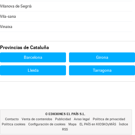
Vilanova de Segrià
Vila-sana
Vinaixa
Provincias de Cataluña
Barcelona
Girona
Lleida
Tarragona
EDICIONES EL PAÍS S.L.
©
Contacto
Venta de contenidos
Publicidad
Aviso legal
Política de privacidad
Política cookies
Configuración de cookies
Mapa
EL PAÍS en KIOSKOyMÁS
Índice
RSS