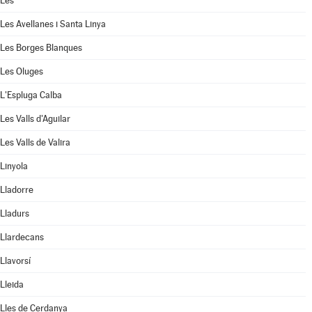
Les
Les Avellanes i Santa Linya
Les Borges Blanques
Les Oluges
L'Espluga Calba
Les Valls d'Aguilar
Les Valls de Valira
Linyola
Lladorre
Lladurs
Llardecans
Llavorsí
Lleida
Lles de Cerdanya