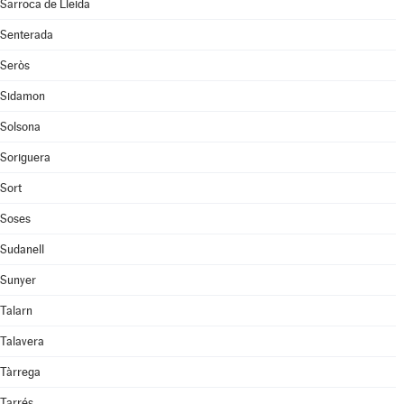
Sarroca de Lleida
Senterada
Seròs
Sidamon
Solsona
Soriguera
Sort
Soses
Sudanell
Sunyer
Talarn
Talavera
Tàrrega
Tarrés