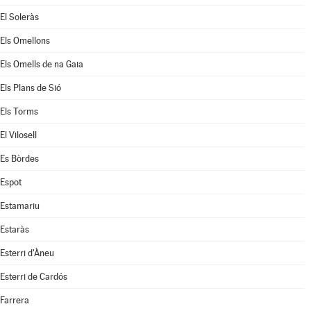
El Soleràs
Els Omellons
Els Omells de na Gaia
Els Plans de Sió
Els Torms
El Vilosell
Es Bòrdes
Espot
Estamariu
Estaràs
Esterri d'Àneu
Esterri de Cardós
Farrera