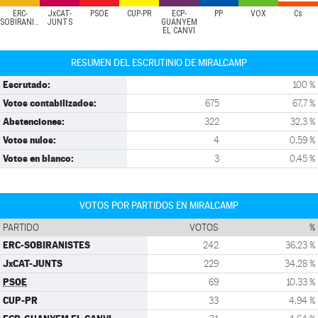
ERC-
JxCAT-
PSOE
CUP-PR
ECP-
PP
VOX
Cs
SOBIRANISTES
JUNTS
GUANYEM
EL CANVI
RESUMEN DEL ESCRUTINIO DE MIRALCAMP
Escrutado:
100 %
Votos contabilizados:
675
67,7 %
Abstenciones:
322
32,3 %
Votos nulos:
4
0,59 %
Votos en blanco:
3
0,45 %
VOTOS POR PARTIDOS EN MIRALCAMP
PARTIDO
VOTOS
%
ERC-SOBIRANISTES
242
36,23 %
JxCAT-JUNTS
229
34,28 %
PSOE
69
10,33 %
CUP-PR
33
4,94 %