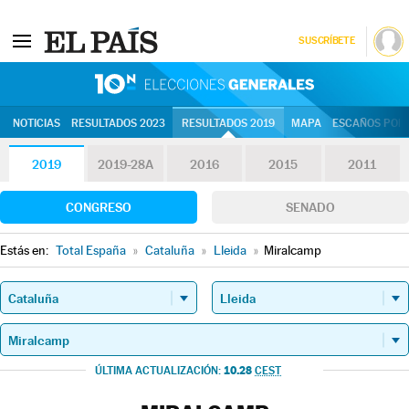
SUSCRÍBETE
10N | Eleccion
NOTICIAS
RESULTADOS 2023
RESULTADOS 2019
MAPA
ESCAÑOS POR 
2019
2019-28A
2016
2015
2011
CONGRESO
SENADO
Estás en:
Total España
»
Cataluña
»
Lleida
»
Miralcamp
10.28
ÚLTIMA ACTUALIZACIÓN:
CEST