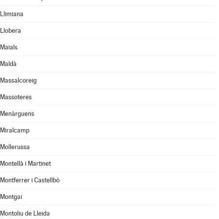
Llimiana
Llobera
Maials
Maldà
Massalcoreig
Massoteres
Menàrguens
Miralcamp
Mollerussa
Montellà i Martinet
Montferrer i Castellbò
Montgai
Montoliu de Lleida