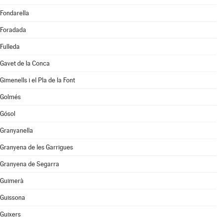
Fondarella
Foradada
Fulleda
Gavet de la Conca
Gimenells i el Pla de la Font
Golmés
Gósol
Granyanella
Granyena de les Garrigues
Granyena de Segarra
Guimerà
Guissona
Guixers