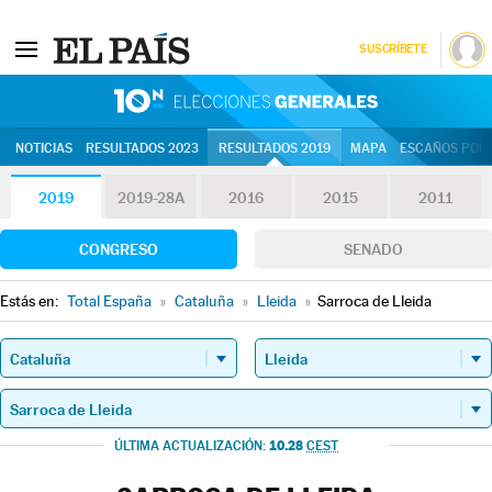
SUSCRÍBETE
10N | Eleccion
NOTICIAS
RESULTADOS 2023
RESULTADOS 2019
MAPA
ESCAÑOS POR 
2019
2019-28A
2016
2015
2011
CONGRESO
SENADO
Estás en:
Total España
»
Cataluña
»
Lleida
»
Sarroca de Lleida
10.28
ÚLTIMA ACTUALIZACIÓN:
CEST