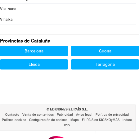
Vila-sana
Vinaixa
Provincias de Cataluña
Barcelona
Girona
Lleida
Tarragona
EDICIONES EL PAÍS S.L.
©
Contacto
Venta de contenidos
Publicidad
Aviso legal
Política de privacidad
Política cookies
Configuración de cookies
Mapa
EL PAÍS en KIOSKOyMÁS
Índice
RSS