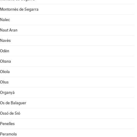
Montornès de Segarra
Nalec
Naut Aran
Navès
Odèn
Oliana
Oliola
Olius
Organyà
Os de Balaguer
Ossó de Sió
Penelles
Peramola