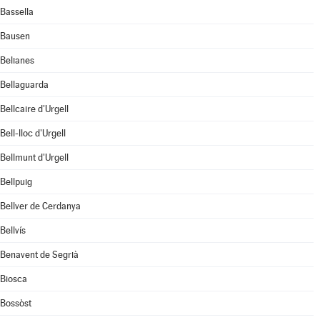
Bassella
Bausen
Belianes
Bellaguarda
Bellcaire d'Urgell
Bell-lloc d'Urgell
Bellmunt d'Urgell
Bellpuig
Bellver de Cerdanya
Bellvís
Benavent de Segrià
Biosca
Bossòst