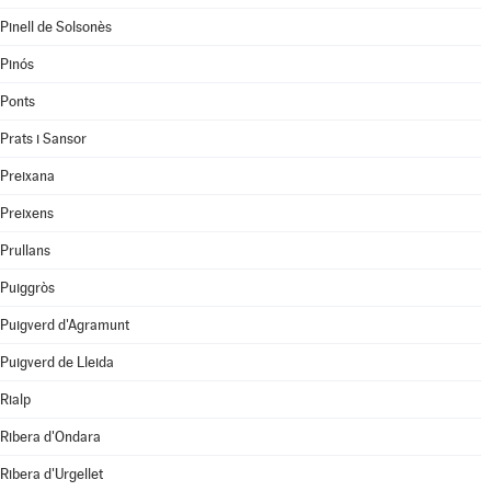
Pinell de Solsonès
Pinós
Ponts
Prats i Sansor
Preixana
Preixens
Prullans
Puiggròs
Puigverd d'Agramunt
Puigverd de Lleida
Rialp
Ribera d'Ondara
Ribera d'Urgellet