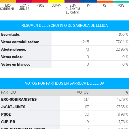
ERC-
JxCAT-
PSOE
CUP-PR
ECP-
PP
Cs
PCPE
SOBIRANISTES
JUNTS
GUANYEM
EL CANVI
RESUMEN DEL ESCRUTINIO DE SARROCA DE LLEIDA
Escrutado:
100 %
Votos contabilizados:
245
77,04 %
Abstenciones:
73
22,96 %
Votos nulos:
0
0 %
Votos en blanco:
0
0 %
VOTOS POR PARTIDOS EN SARROCA DE LLEIDA
PARTIDO
VOTOS
%
ERC-SOBIRANISTES
117
47,76 %
JxCAT-JUNTS
67
27,35 %
PSOE
22
8,98 %
CUP-PR
19
7,76 %