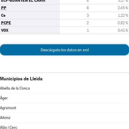
ECP-GUANYEM EL CANVI
8
3,27 %
PP
6
2,45 %
Cs
3
1,22 %
PCPE
2
0,82 %
VOX
1
0,41 %
Descárgate los datos en xml
Municipios de Lleida
Abella de la Conca
Àger
Agramunt
Aitona
Alàs i Cerc