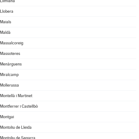
Llimiana
Llobera
Maials
Maldà
Massalcoreig
Massoteres
Menàrguens
Miralcamp
Mollerussa
Montellà i Martinet
Montferrer i Castellbò
Montgai
Montoliu de Lleida
Montoliu de Segarra