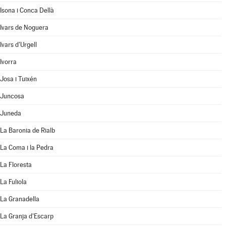
Isona i Conca Dellà
Ivars de Noguera
Ivars d'Urgell
Ivorra
Josa i Tuixén
Juncosa
Juneda
La Baronia de Rialb
La Coma i la Pedra
La Floresta
La Fuliola
La Granadella
La Granja d'Escarp