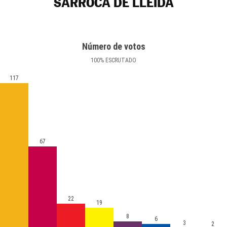
SARROCA DE LLEIDA
Número de votos
100
%
ESCRUTADO
117
67
22
19
8
6
3
2