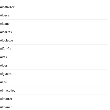
Albatàrrec
Albesa
Alcanó
Alcarràs
Alcoletge
Alfarràs
Alfés
Algerri
Alguaire
Alins
Almacelles
Almatret
Almenar