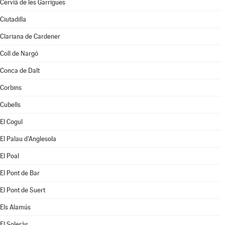
Cervià de les Garrigues
Ciutadilla
Clariana de Cardener
Coll de Nargó
Conca de Dalt
Corbins
Cubells
El Cogul
El Palau d'Anglesola
El Poal
El Pont de Bar
El Pont de Suert
Els Alamús
El Soleràs