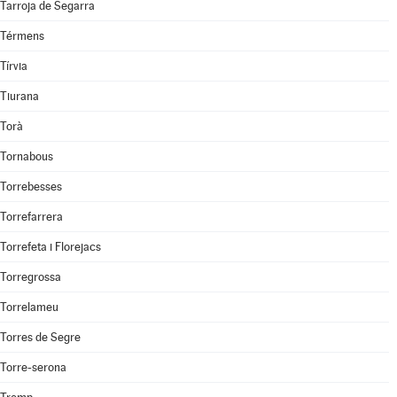
Tarroja de Segarra
Térmens
Tírvia
Tiurana
Torà
Tornabous
Torrebesses
Torrefarrera
Torrefeta i Florejacs
Torregrossa
Torrelameu
Torres de Segre
Torre-serona