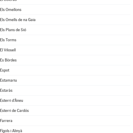
Els Omellons
Els Omells de na Gaia
Els Plans de Sió
Els Torms
El Vilosell
Es Bòrdes
Espot
Estamariu
Estaràs
Esterri d'Àneu
Esterri de Cardós
Farrera
Fígols i Alinyà