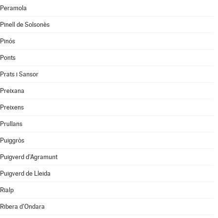
Peramola
Pinell de Solsonès
Pinós
Ponts
Prats i Sansor
Preixana
Preixens
Prullans
Puiggròs
Puigverd d'Agramunt
Puigverd de Lleida
Rialp
Ribera d'Ondara