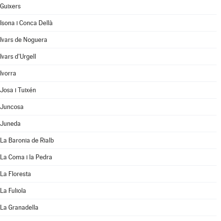
Guixers
Isona i Conca Dellà
Ivars de Noguera
Ivars d'Urgell
Ivorra
Josa i Tuixén
Juncosa
Juneda
La Baronia de Rialb
La Coma i la Pedra
La Floresta
La Fuliola
La Granadella