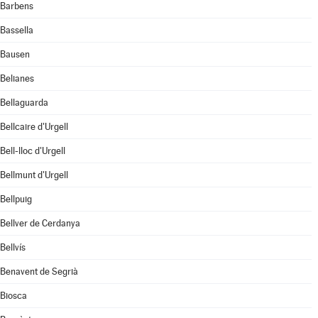
Barbens
Bassella
Bausen
Belianes
Bellaguarda
Bellcaire d'Urgell
Bell-lloc d'Urgell
Bellmunt d'Urgell
Bellpuig
Bellver de Cerdanya
Bellvís
Benavent de Segrià
Biosca