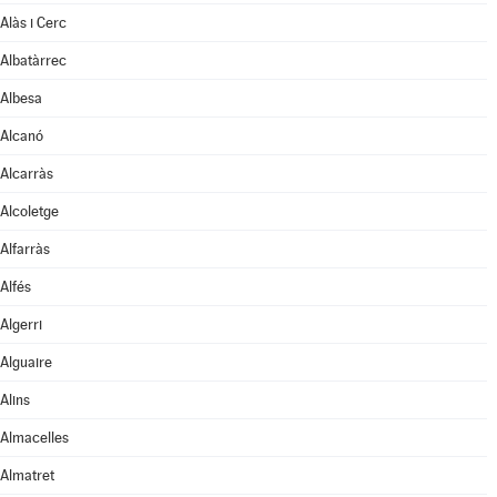
Alàs i Cerc
Albatàrrec
Albesa
Alcanó
Alcarràs
Alcoletge
Alfarràs
Alfés
Algerri
Alguaire
Alins
Almacelles
Almatret