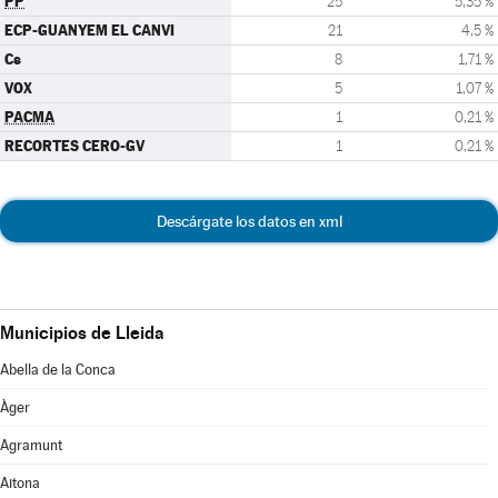
PP
25
5,35 %
ECP-GUANYEM EL CANVI
21
4,5 %
Cs
8
1,71 %
VOX
5
1,07 %
PACMA
1
0,21 %
RECORTES CERO-GV
1
0,21 %
Descárgate los datos en xml
Municipios de Lleida
Abella de la Conca
Àger
Agramunt
Aitona