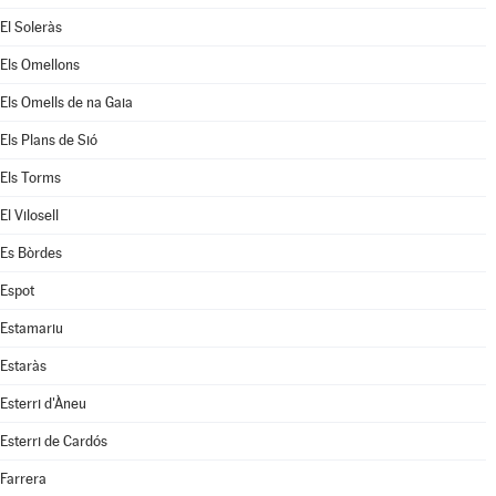
El Soleràs
Els Omellons
Els Omells de na Gaia
Els Plans de Sió
Els Torms
El Vilosell
Es Bòrdes
Espot
Estamariu
Estaràs
Esterri d'Àneu
Esterri de Cardós
Farrera