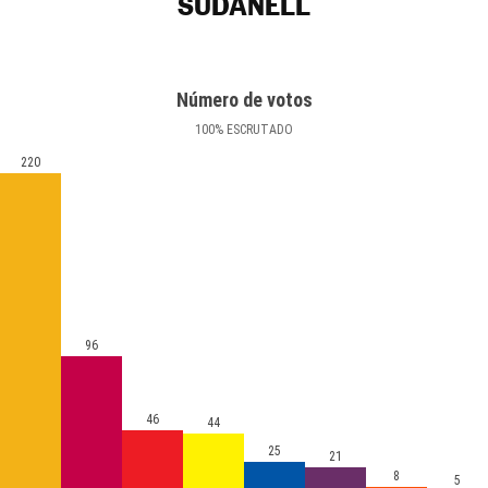
SUDANELL
Número de votos
100
%
ESCRUTADO
220
96
46
44
25
21
8
5