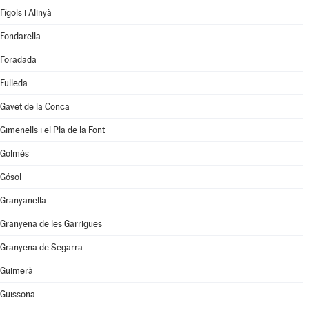
Fígols i Alinyà
Fondarella
Foradada
Fulleda
Gavet de la Conca
Gimenells i el Pla de la Font
Golmés
Gósol
Granyanella
Granyena de les Garrigues
Granyena de Segarra
Guimerà
Guissona