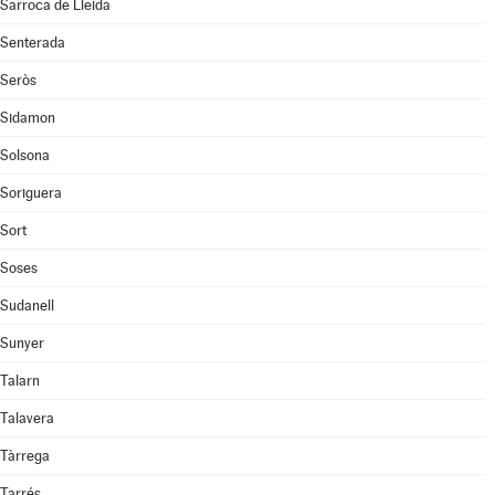
Sarroca de Lleida
Senterada
Seròs
Sidamon
Solsona
Soriguera
Sort
Soses
Sudanell
Sunyer
Talarn
Talavera
Tàrrega
Tarrés