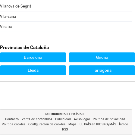
Vilanova de Segrià
Vila-sana
Vinaixa
Provincias de Cataluña
Barcelona
Girona
Lleida
Tarragona
EDICIONES EL PAÍS S.L.
©
Contacto
Venta de contenidos
Publicidad
Aviso legal
Política de privacidad
Política cookies
Configuración de cookies
Mapa
EL PAÍS en KIOSKOyMÁS
Índice
RSS