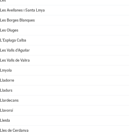
Les
Les Avellanes i Santa Linya
Les Borges Blanques
Les Oluges
L'Espluga Calba
Les Valls d'Aguilar
Les Valls de Valira
Linyola
Lladorre
Lladurs
Llardecans
Llavorsí
Lleida
Lles de Cerdanya