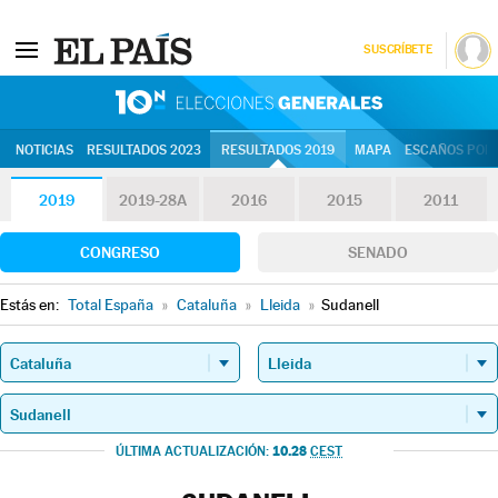
SUSCRÍBETE
10N | Eleccion
NOTICIAS
RESULTADOS 2023
RESULTADOS 2019
MAPA
ESCAÑOS POR 
2019
2019-28A
2016
2015
2011
CONGRESO
SENADO
Estás en:
Total España
»
Cataluña
»
Lleida
»
Sudanell
10.28
ÚLTIMA ACTUALIZACIÓN:
CEST