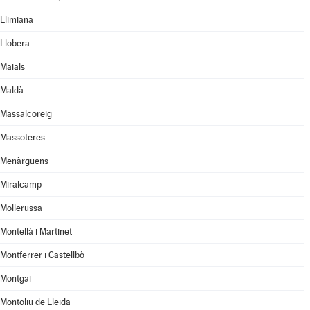
Llimiana
Llobera
Maials
Maldà
Massalcoreig
Massoteres
Menàrguens
Miralcamp
Mollerussa
Montellà i Martinet
Montferrer i Castellbò
Montgai
Montoliu de Lleida