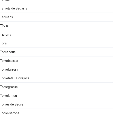
Tarroja de Segarra
Térmens
Tírvia
Tiurana
Torà
Tornabous
Torrebesses
Torrefarrera
Torrefeta i Florejacs
Torregrossa
Torrelameu
Torres de Segre
Torre-serona