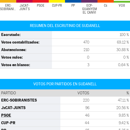
ERC-
JxCAT-
PSOE
CUP-PR
PP
ECP-
Cs
VOX
SOBIRANISTES
JUNTS
GUANYEM
EL CANVI
RESUMEN DEL ESCRUTINIO DE SUDANELL
Escrutado:
100 %
Votos contabilizados:
470
69,12 %
Abstenciones:
210
30,88 %
Votos nulos:
0
0 %
Votos en blanco:
3
0,64 %
VOTOS POR PARTIDOS EN SUDANELL
PARTIDO
VOTOS
%
ERC-SOBIRANISTES
220
47,11 %
JxCAT-JUNTS
96
20,56 %
PSOE
46
9,85 %
CUP-PR
44
9,42 %