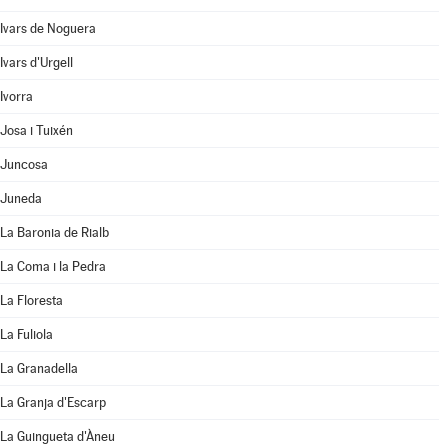
Ivars de Noguera
Ivars d'Urgell
Ivorra
Josa i Tuixén
Juncosa
Juneda
La Baronia de Rialb
La Coma i la Pedra
La Floresta
La Fuliola
La Granadella
La Granja d'Escarp
La Guingueta d'Àneu