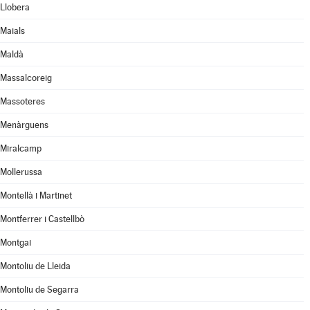
Llobera
Maials
Maldà
Massalcoreig
Massoteres
Menàrguens
Miralcamp
Mollerussa
Montellà i Martinet
Montferrer i Castellbò
Montgai
Montoliu de Lleida
Montoliu de Segarra