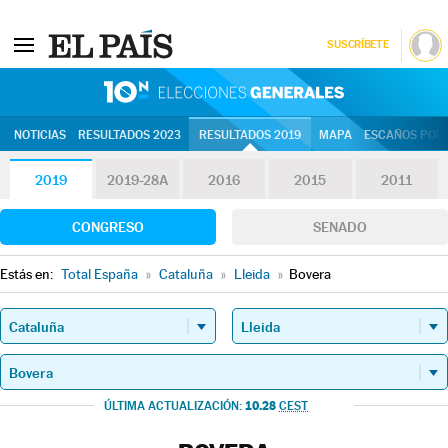
SUSCRÍBETE
10N | Eleccion
NOTICIAS
RESULTADOS 2023
RESULTADOS 2019
MAPA
ESCAÑOS POR 
2019
2019-28A
2016
2015
2011
CONGRESO
SENADO
Estás en:
Total España
»
Cataluña
»
Lleida
»
Bovera
10.28
ÚLTIMA ACTUALIZACIÓN:
CEST