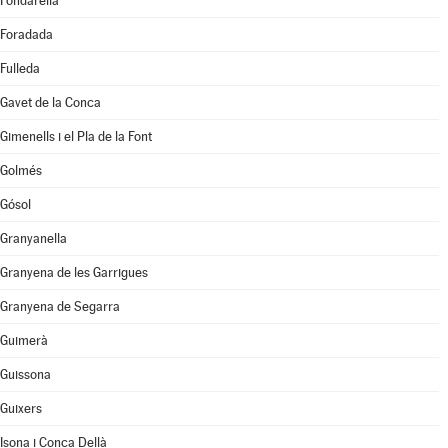
Fondarella
Foradada
Fulleda
Gavet de la Conca
Gimenells i el Pla de la Font
Golmés
Gósol
Granyanella
Granyena de les Garrigues
Granyena de Segarra
Guimerà
Guissona
Guixers
Isona i Conca Dellà