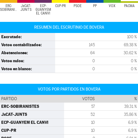
ERC-
JxCAT-
ECP-
CUP-PR
PSOE
PP
VOX
PACMA
SOBIRANISTES
JUNTS
GUANYEM
EL CANVI
RESUMEN DEL ESCRUTINIO DE BOVERA
Escrutado:
100 %
Votos contabilizados:
145
69,38 %
Abstenciones:
64
30,62 %
Votos nulos:
0
0 %
Votos en blanco:
0
0 %
VOTOS POR PARTIDOS EN BOVERA
PARTIDO
VOTOS
%
ERC-SOBIRANISTES
57
39,31 %
JxCAT-JUNTS
52
35,86 %
ECP-GUANYEM EL CANVI
10
6,9 %
CUP-PR
10
6,9 %