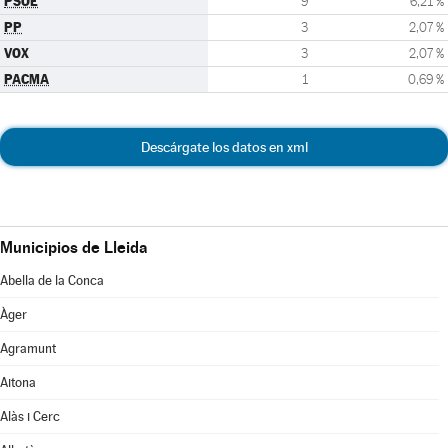
PSOE
9
6,21 %
PP
3
2,07 %
VOX
3
2,07 %
PACMA
1
0,69 %
Descárgate los datos en xml
Municipios de Lleida
Abella de la Conca
Àger
Agramunt
Aitona
Alàs i Cerc