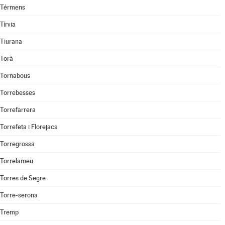
Térmens
Tírvia
Tiurana
Torà
Tornabous
Torrebesses
Torrefarrera
Torrefeta i Florejacs
Torregrossa
Torrelameu
Torres de Segre
Torre-serona
Tremp