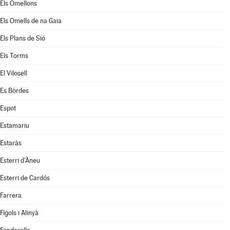
Els Omellons
Els Omells de na Gaia
Els Plans de Sió
Els Torms
El Vilosell
Es Bòrdes
Espot
Estamariu
Estaràs
Esterri d'Àneu
Esterri de Cardós
Farrera
Fígols i Alinyà