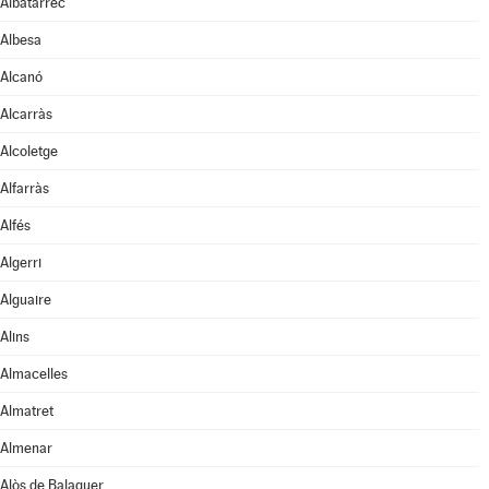
Albatàrrec
Albesa
Alcanó
Alcarràs
Alcoletge
Alfarràs
Alfés
Algerri
Alguaire
Alins
Almacelles
Almatret
Almenar
Alòs de Balaguer