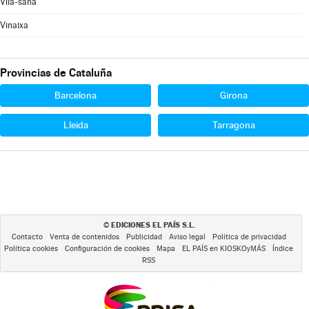
Vila-sana
Vinaixa
Provincias de Cataluña
Barcelona
Girona
Lleida
Tarragona
EDICIONES EL PAÍS S.L.
©
Contacto
Venta de contenidos
Publicidad
Aviso legal
Política de privacidad
Política cookies
Configuración de cookies
Mapa
EL PAÍS en KIOSKOyMÁS
Índice
RSS