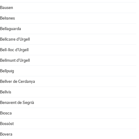
Bausen
Belianes
Bellaguarda
Bellcaire d'Urgell
Bell-lloc d'Urgell
Bellmunt d'Urgell
Bellpuig
Bellver de Cerdanya
Bellvís
Benavent de Segrià
Biosca
Bossòst
Bovera