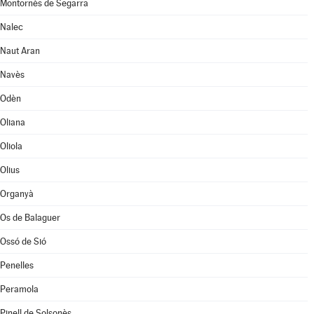
Montornès de Segarra
Nalec
Naut Aran
Navès
Odèn
Oliana
Oliola
Olius
Organyà
Os de Balaguer
Ossó de Sió
Penelles
Peramola
Pinell de Solsonès