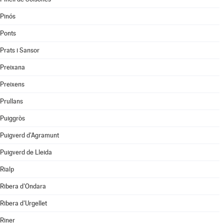
Pinós
Ponts
Prats i Sansor
Preixana
Preixens
Prullans
Puiggròs
Puigverd d'Agramunt
Puigverd de Lleida
Rialp
Ribera d'Ondara
Ribera d'Urgellet
Riner