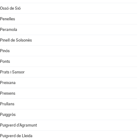
Ossó de Sió
Penelles
Peramola
Pinell de Solsonès
Pinós
Ponts
Prats i Sansor
Preixana
Preixens
Prullans
Puiggròs
Puigverd d'Agramunt
Puigverd de Lleida