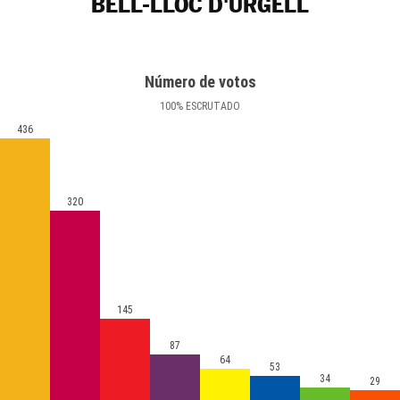
BELL-LLOC D'URGELL
Número de votos
100
%
ESCRUTADO
436
320
145
87
64
53
34
29