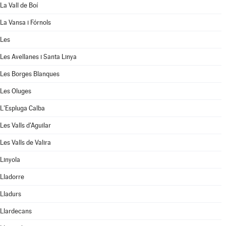
La Vall de Boí
La Vansa i Fórnols
Les
Les Avellanes i Santa Linya
Les Borges Blanques
Les Oluges
L'Espluga Calba
Les Valls d'Aguilar
Les Valls de Valira
Linyola
Lladorre
Lladurs
Llardecans