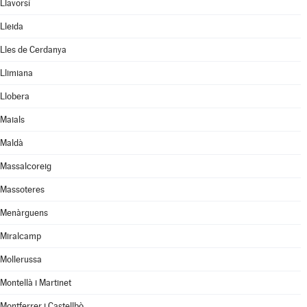
Llavorsí
Lleida
Lles de Cerdanya
Llimiana
Llobera
Maials
Maldà
Massalcoreig
Massoteres
Menàrguens
Miralcamp
Mollerussa
Montellà i Martinet
Montferrer i Castellbò