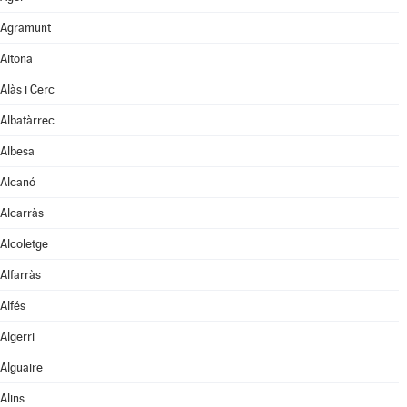
Agramunt
Aitona
Alàs i Cerc
Albatàrrec
Albesa
Alcanó
Alcarràs
Alcoletge
Alfarràs
Alfés
Algerri
Alguaire
Alins