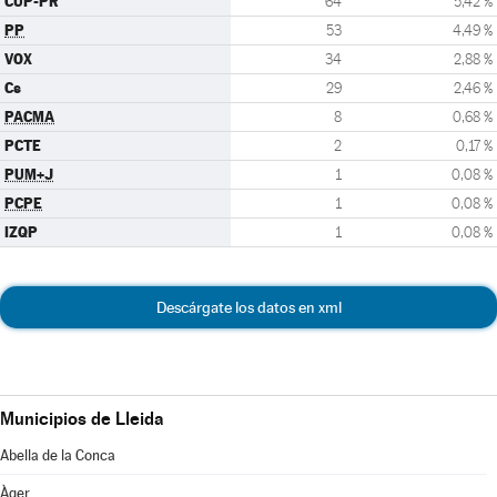
CUP-PR
64
5,42 %
PP
53
4,49 %
VOX
34
2,88 %
Cs
29
2,46 %
PACMA
8
0,68 %
PCTE
2
0,17 %
PUM+J
1
0,08 %
PCPE
1
0,08 %
IZQP
1
0,08 %
Descárgate los datos en xml
Municipios de Lleida
Abella de la Conca
Àger