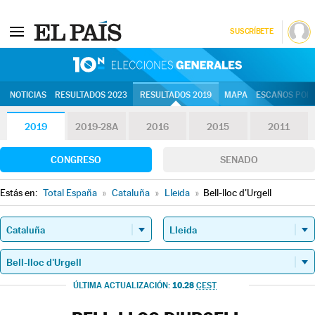
SUSCRÍBETE
10N | Eleccion
NOTICIAS
RESULTADOS 2023
RESULTADOS 2019
MAPA
ESCAÑOS POR 
2019
2019-28A
2016
2015
2011
CONGRESO
SENADO
Estás en:
Total España
»
Cataluña
»
Lleida
»
Bell-lloc d'Urgell
10.28
ÚLTIMA ACTUALIZACIÓN:
CEST