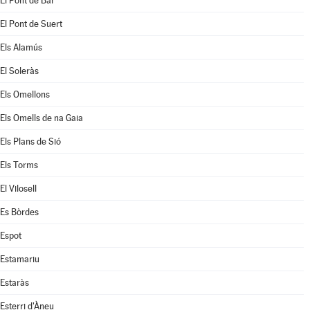
El Pont de Bar
El Pont de Suert
Els Alamús
El Soleràs
Els Omellons
Els Omells de na Gaia
Els Plans de Sió
Els Torms
El Vilosell
Es Bòrdes
Espot
Estamariu
Estaràs
Esterri d'Àneu