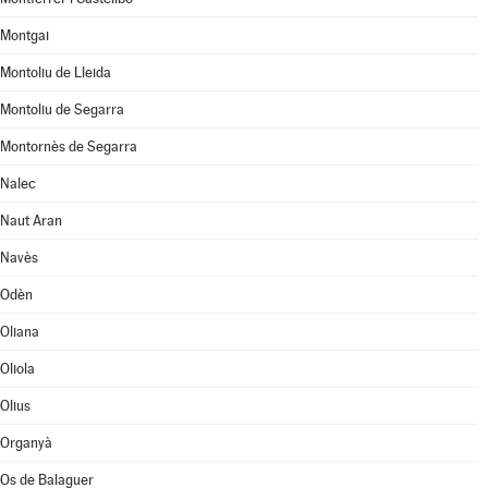
Montgai
Montoliu de Lleida
Montoliu de Segarra
Montornès de Segarra
Nalec
Naut Aran
Navès
Odèn
Oliana
Oliola
Olius
Organyà
Os de Balaguer