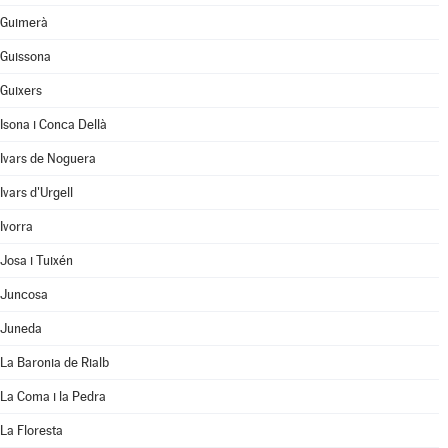
Guimerà
Guissona
Guixers
Isona i Conca Dellà
Ivars de Noguera
Ivars d'Urgell
Ivorra
Josa i Tuixén
Juncosa
Juneda
La Baronia de Rialb
La Coma i la Pedra
La Floresta