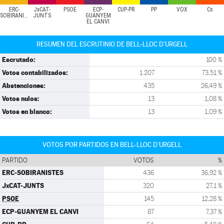
ERC-
JxCAT-
PSOE
ECP-
CUP-PR
PP
VOX
Cs
SOBIRANISTES
JUNTS
GUANYEM
EL CANVI
RESUMEN DEL ESCRUTINIO DE BELL-LLOC D'URGELL
Escrutado:
100 %
Votos contabilizados:
1.207
73,51 %
Abstenciones:
435
26,49 %
Votos nulos:
13
1,08 %
Votos en blanco:
13
1,09 %
VOTOS POR PARTIDOS EN BELL-LLOC D'URGELL
PARTIDO
VOTOS
%
ERC-SOBIRANISTES
436
36,92 %
JxCAT-JUNTS
320
27,1 %
PSOE
145
12,28 %
ECP-GUANYEM EL CANVI
87
7,37 %