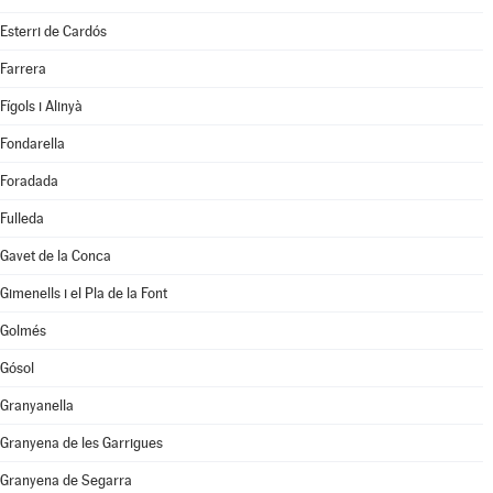
Esterri de Cardós
Farrera
Fígols i Alinyà
Fondarella
Foradada
Fulleda
Gavet de la Conca
Gimenells i el Pla de la Font
Golmés
Gósol
Granyanella
Granyena de les Garrigues
Granyena de Segarra