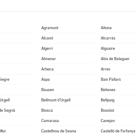
Agramunt
Aitona
Alcanó
Alcarràs
Algerri
Alguaire
Almenar
Alòs de Balaguer
Arbeca
Arres
 Segre
Aspa
Baix Pallars
Bausen
Belianes
'Urgell
Bellmunt d'Urgell
Bellpuig
de Segrià
Biosca
Bossòst
Camarasa
Canejan
 Mur
Castellnou de Seana
Castelló de Farfanya