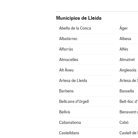
Municipios de Lleida
Abella de la Conca
Àger
Albatàrrec
Albesa
Alfarràs
Alfés
Almacelles
Almatret
Alt Àneu
Anglesola
Artesa de Lleida
Artesa de
Barbens
Bassella
Bellcaire d'Urgell
Bell-lloc d
Bellvís
Benavent 
Cabanabona
Cabó
Castelldans
Castell de