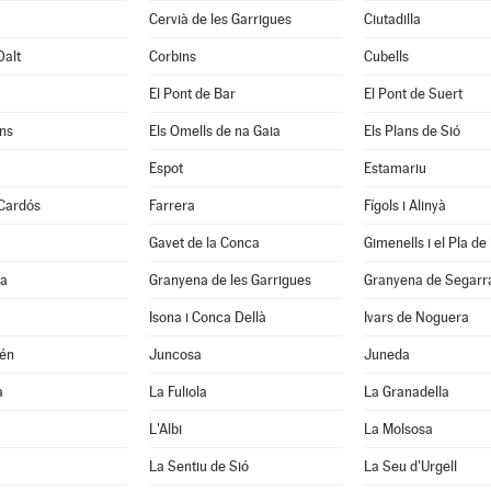
Cervià de les Garrigues
Ciutadilla
Dalt
Corbins
Cubells
El Pont de Bar
El Pont de Suert
ns
Els Omells de na Gaia
Els Plans de Sió
Espot
Estamariu
 Cardós
Farrera
Fígols i Alinyà
Gavet de la Conca
Gimenells i el Pla de 
la
Granyena de les Garrigues
Granyena de Segarr
Isona i Conca Dellà
Ivars de Noguera
xén
Juncosa
Juneda
a
La Fuliola
La Granadella
L'Albi
La Molsosa
a
La Sentiu de Sió
La Seu d'Urgell