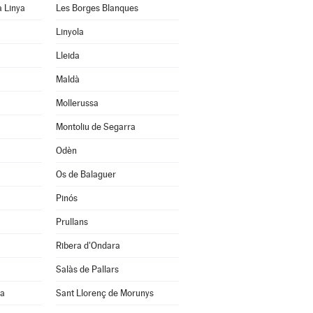
a Linya
Les Borges Blanques
Linyola
Lleida
Maldà
Mollerussa
Montoliu de Segarra
Odèn
Os de Balaguer
Pinós
Prullans
Ribera d'Ondara
Salàs de Pallars
na
Sant Llorenç de Morunys