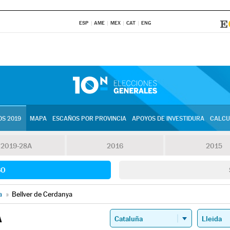
ESP
AME
MEX
CAT
ENG
S 2019
MAPA
ESCAÑOS POR PROVINCIA
APOYOS DE INVESTIDURA
CALCU
2019-28A
2016
2015
SO
a
»
Bellver de Cerdanya
A