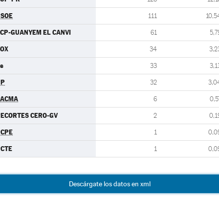
PSOE
111
10,5
CP-GUANYEM EL CANVI
61
5,7
VOX
34
3,2
s
33
3,1
PP
32
3,0
PACMA
6
0,5
ECORTES CERO-GV
2
0,1
PCPE
1
0,0
PCTE
1
0,0
Descárgate los datos en xml