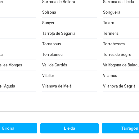
on
Sarroca de Bellera
Sarroca de Lleida
Solsona
Soriguera
Sunyer
Talarn
Tarroja de Segarra
Térmens
Tornabous
Torrebesses
sa
Torrelameu
Torres de Segre
e les Monges
Vall de Cardós
Vallfogona de Balag
Vilaller
Vilamòs
e l'Aguda
Vilanova de Meià
Vilanova de Segrià
Girona
Lleida
Tarragon