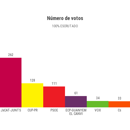
Número de votos
100
%
ESCRUTADO
262
128
111
61
34
33
JxCAT-JUNTS
CUP-PR
PSOE
ECP-GUANYEM
VOX
Cs
EL CANVI