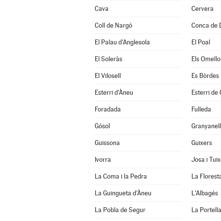
Cava
Cervera
Coll de Nargó
Conca de 
El Palau d'Anglesola
El Poal
El Soleràs
Els Omello
El Vilosell
Es Bòrdes
Esterri d'Àneu
Esterri de
Foradada
Fulleda
Gósol
Granyanel
Guissona
Guixers
Ivorra
Josa i Tui
La Coma i la Pedra
La Florest
La Guingueta d'Àneu
L'Albagés
La Pobla de Segur
La Portell