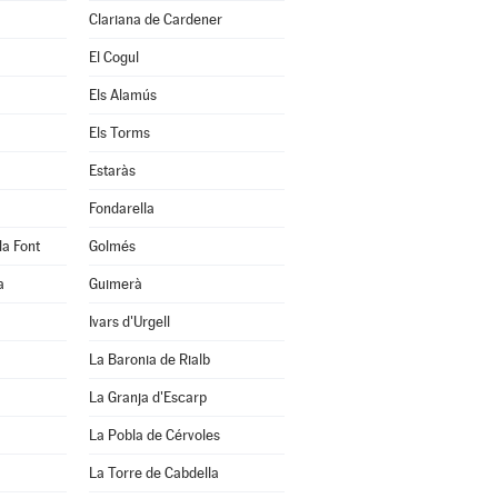
Clariana de Cardener
El Cogul
Els Alamús
Els Torms
Estaràs
Fondarella
la Font
Golmés
a
Guimerà
Ivars d'Urgell
La Baronia de Rialb
La Granja d'Escarp
La Pobla de Cérvoles
La Torre de Cabdella