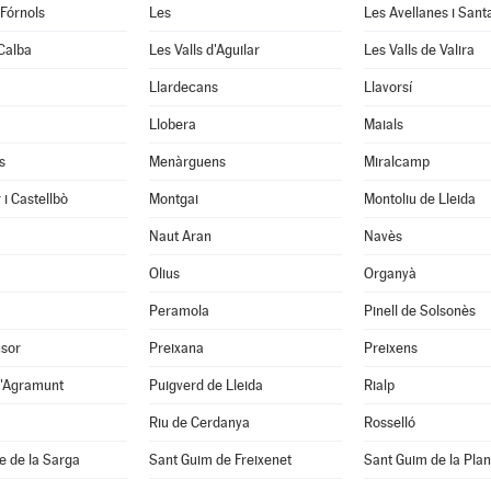
 Fórnols
Les
Les Avellanes i Sant
Calba
Les Valls d'Aguilar
Les Valls de Valira
Llardecans
Llavorsí
Llobera
Maials
s
Menàrguens
Miralcamp
 i Castellbò
Montgai
Montoliu de Lleida
Naut Aran
Navès
Olius
Organyà
Peramola
Pinell de Solsonès
nsor
Preixana
Preixens
d'Agramunt
Puigverd de Lleida
Rialp
Riu de Cerdanya
Rosselló
e de la Sarga
Sant Guim de Freixenet
Sant Guim de la Pla