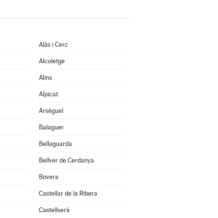
Alàs i Cerc
Alcoletge
Alins
Alpicat
Arsèguel
Balaguer
Bellaguarda
Bellver de Cerdanya
Bovera
Castellar de la Ribera
Castellserà