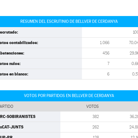
RESUMEN DEL ESCRUTINIO DE BELLVER DE CERDANYA
scrutado:
10
otos contabilizados:
1.066
70,0
bstenciones:
456
29,9
otos nulos:
7
0,6
otos en blanco:
6
0,5
VOTOS POR PARTIDOS EN BELLVER DE CERDANYA
ARTIDO
VOTOS
RC-SOBIRANISTES
382
36,2
xCAT-JUNTS
262
24,8
CUP-PR
128
12,1