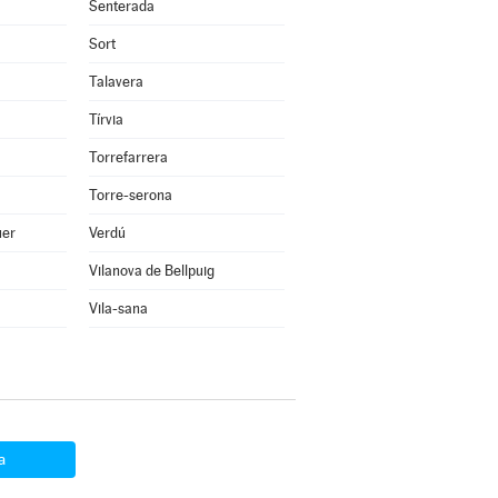
Senterada
Sort
Talavera
Tírvia
Torrefarrera
Torre-serona
uer
Verdú
Vilanova de Bellpuig
Vila-sana
a