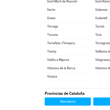
Sant Martí de Riucorb
Sant Ram
Seròs
Sidamon
Soses
Sudanell
Tàrrega
Tarrés
Tiurana
Torà
Torrefeta i Florejacs
Torregros
Tremp
Vallbona d
Vielha e Mijaran
Vilagrassa
Vilanova de la Barca
Vilanova d
Vinaixa
Provincias de Cataluña
Barcelona