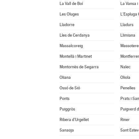
La Vall de Boí
La Vansa i
Les Oluges
L'Espluga 
Lladorre
Lladurs
Lles de Cerdanya
Llimiana
Massalcoreig
Massotere
Montellà i Martinet
Montferrer
Montornès de Segarra
Nalec
Oliana
Oliola
Ossó de Sió
Penelles
Ponts
Prats i Sa
Puiggròs
Puigverd 
Ribera d'Urgellet
Riner
Sanaüja
Sant Estev