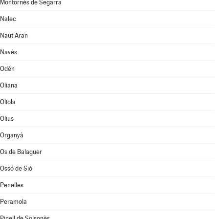
Montornès de Segarra
Nalec
Naut Aran
Navès
Odèn
Oliana
Oliola
Olius
Organyà
Os de Balaguer
Ossó de Sió
Penelles
Peramola
Pinell de Solsonès