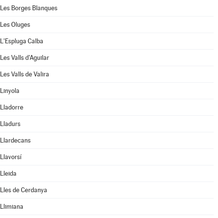
Les Borges Blanques
Les Oluges
L'Espluga Calba
Les Valls d'Aguilar
Les Valls de Valira
Linyola
Lladorre
Lladurs
Llardecans
Llavorsí
Lleida
Lles de Cerdanya
Llimiana