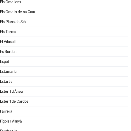
Els Omellons
Els Omells de na Gaia
Els Plans de Sió
Els Torms
El Vilosell
Es Bòrdes
Espot
Estamariu
Estaràs
Esterri d'Àneu
Esterri de Cardós
Farrera
Fígols i Alinyà