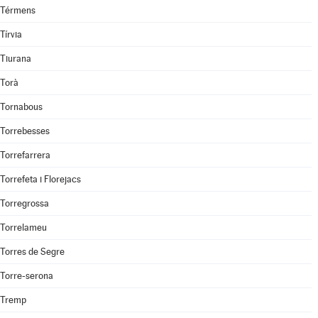
Térmens
Tírvia
Tiurana
Torà
Tornabous
Torrebesses
Torrefarrera
Torrefeta i Florejacs
Torregrossa
Torrelameu
Torres de Segre
Torre-serona
Tremp