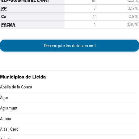
ECP-GUANYEM EL CANVI
10
4,52 %
PP
7
3,17 %
Cs
2
0,9 %
PACMA
1
0,45 %
Descárgate los datos en xml
Municipios de Lleida
Abella de la Conca
Àger
Agramunt
Aitona
Alàs i Cerc