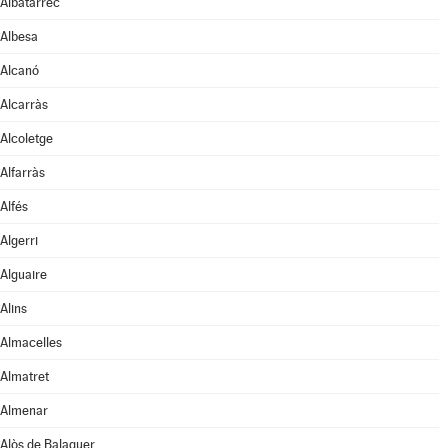
Albatàrrec
Albesa
Alcanó
Alcarràs
Alcoletge
Alfarràs
Alfés
Algerri
Alguaire
Alins
Almacelles
Almatret
Almenar
Alòs de Balaguer