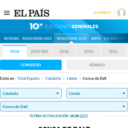
SUSCRÍBETE
10N | Eleccion
NOTICIAS
RESULTADOS 2023
RESULTADOS 2019
MAPA
ESCAÑOS POR 
2019
2019-28A
2016
2015
2011
CONGRESO
SENADO
Estás en:
Total España
»
Cataluña
»
Lleida
»
Conca de Dalt
10.28
ÚLTIMA ACTUALIZACIÓN:
CEST