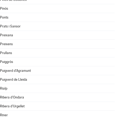
Pinós
Ponts
Prats i Sansor
Preixana
Preixens
Prullans
Puiggròs
Puigverd d'Agramunt
Puigverd de Lleida
Rialp
Ribera d'Ondara
Ribera d'Urgellet
Riner