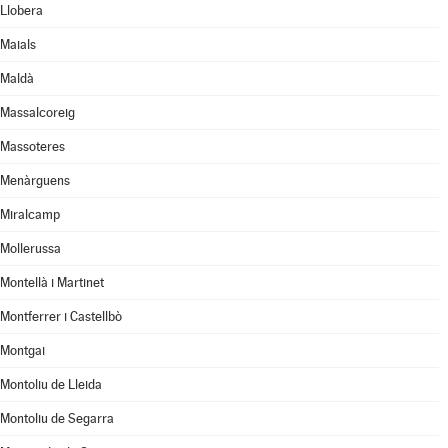
Llobera
Maials
Maldà
Massalcoreig
Massoteres
Menàrguens
Miralcamp
Mollerussa
Montellà i Martinet
Montferrer i Castellbò
Montgai
Montoliu de Lleida
Montoliu de Segarra