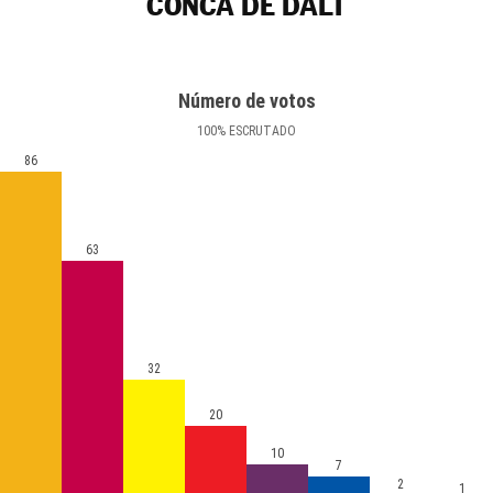
CONCA DE DALT
Número de votos
100
%
ESCRUTADO
86
63
32
20
10
7
2
1