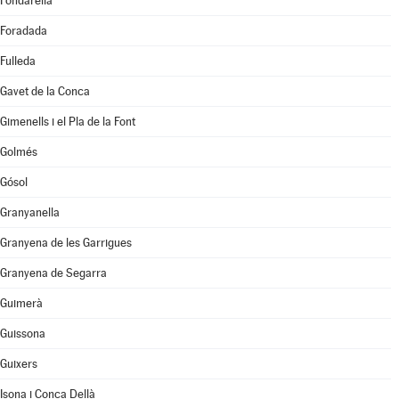
Fondarella
Foradada
Fulleda
Gavet de la Conca
Gimenells i el Pla de la Font
Golmés
Gósol
Granyanella
Granyena de les Garrigues
Granyena de Segarra
Guimerà
Guissona
Guixers
Isona i Conca Dellà