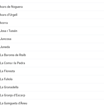
Ivars de Noguera
Ivars d'Urgell
Ivorra
Josa i Tuixén
Juncosa
Juneda
La Baronia de Rialb
La Coma i la Pedra
La Floresta
La Fuliola
La Granadella
La Granja d'Escarp
La Guingueta d'Àneu