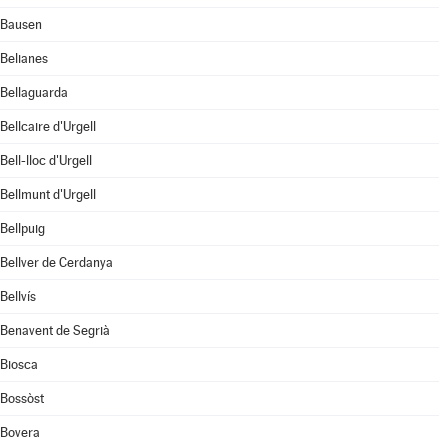
Bausen
Belianes
Bellaguarda
Bellcaire d'Urgell
Bell-lloc d'Urgell
Bellmunt d'Urgell
Bellpuig
Bellver de Cerdanya
Bellvís
Benavent de Segrià
Biosca
Bossòst
Bovera