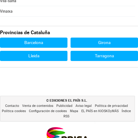
Vila-sana
Vinaixa
Provincias de Cataluña
Barcelona
Girona
Lleida
Tarragona
EDICIONES EL PAÍS S.L.
©
Contacto
Venta de contenidos
Publicidad
Aviso legal
Política de privacidad
Política cookies
Configuración de cookies
Mapa
EL PAÍS en KIOSKOyMÁS
Índice
RSS