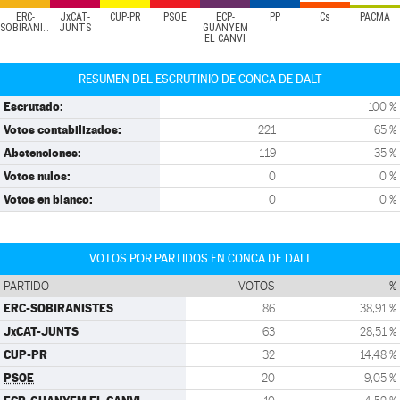
ERC-
JxCAT-
CUP-PR
PSOE
ECP-
PP
Cs
PACMA
SOBIRANISTES
JUNTS
GUANYEM
EL CANVI
RESUMEN DEL ESCRUTINIO DE CONCA DE DALT
Escrutado:
100 %
Votos contabilizados:
221
65 %
Abstenciones:
119
35 %
Votos nulos:
0
0 %
Votos en blanco:
0
0 %
VOTOS POR PARTIDOS EN CONCA DE DALT
PARTIDO
VOTOS
%
ERC-SOBIRANISTES
86
38,91 %
JxCAT-JUNTS
63
28,51 %
CUP-PR
32
14,48 %
PSOE
20
9,05 %