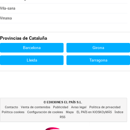
Vila-sana
Vinaixa
Provincias de Cataluña
Barcelona
Girona
Lleida
Tarragona
EDICIONES EL PAÍS S.L.
©
Contacto
Venta de contenidos
Publicidad
Aviso legal
Política de privacidad
Política cookies
Configuración de cookies
Mapa
EL PAÍS en KIOSKOyMÁS
Índice
RSS