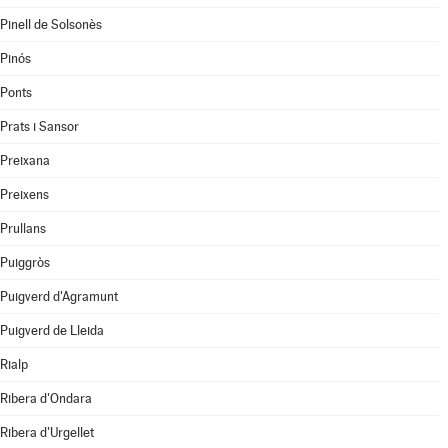
Pinell de Solsonès
Pinós
Ponts
Prats i Sansor
Preixana
Preixens
Prullans
Puiggròs
Puigverd d'Agramunt
Puigverd de Lleida
Rialp
Ribera d'Ondara
Ribera d'Urgellet