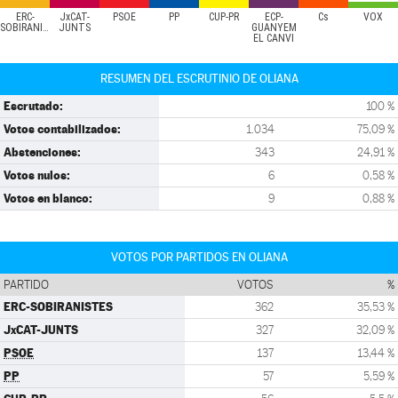
ERC-
JxCAT-
PSOE
PP
CUP-PR
ECP-
Cs
VOX
SOBIRANISTES
JUNTS
GUANYEM
EL CANVI
RESUMEN DEL ESCRUTINIO DE OLIANA
Escrutado:
100 %
Votos contabilizados:
1.034
75,09 %
Abstenciones:
343
24,91 %
Votos nulos:
6
0,58 %
Votos en blanco:
9
0,88 %
VOTOS POR PARTIDOS EN OLIANA
PARTIDO
VOTOS
%
ERC-SOBIRANISTES
362
35,53 %
JxCAT-JUNTS
327
32,09 %
PSOE
137
13,44 %
PP
57
5,59 %