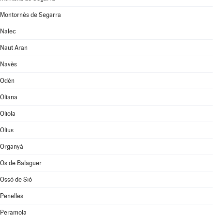
Montornès de Segarra
Nalec
Naut Aran
Navès
Odèn
Oliana
Oliola
Olius
Organyà
Os de Balaguer
Ossó de Sió
Penelles
Peramola