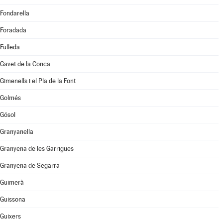
Fondarella
Foradada
Fulleda
Gavet de la Conca
Gimenells i el Pla de la Font
Golmés
Gósol
Granyanella
Granyena de les Garrigues
Granyena de Segarra
Guimerà
Guissona
Guixers