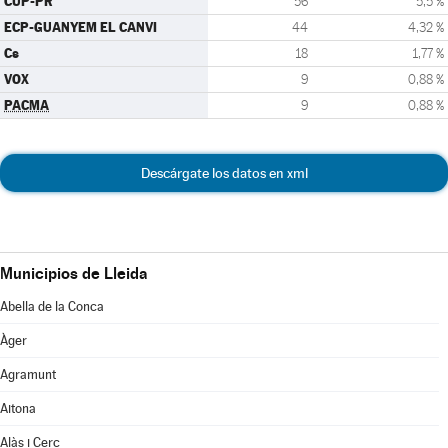
CUP-PR
56
5,5 %
ECP-GUANYEM EL CANVI
44
4,32 %
Cs
18
1,77 %
VOX
9
0,88 %
PACMA
9
0,88 %
Descárgate los datos en xml
Municipios de Lleida
Abella de la Conca
Àger
Agramunt
Aitona
Alàs i Cerc