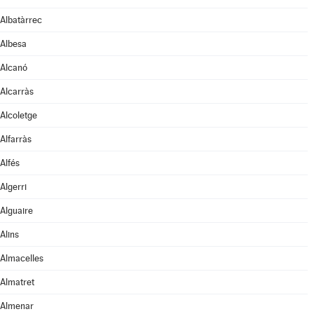
Albatàrrec
Albesa
Alcanó
Alcarràs
Alcoletge
Alfarràs
Alfés
Algerri
Alguaire
Alins
Almacelles
Almatret
Almenar