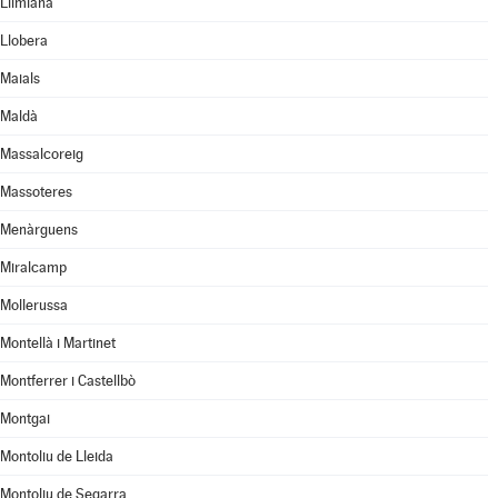
Llimiana
Llobera
Maials
Maldà
Massalcoreig
Massoteres
Menàrguens
Miralcamp
Mollerussa
Montellà i Martinet
Montferrer i Castellbò
Montgai
Montoliu de Lleida
Montoliu de Segarra