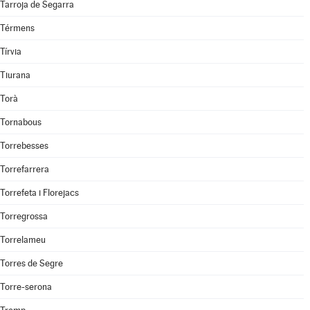
Tarroja de Segarra
Térmens
Tírvia
Tiurana
Torà
Tornabous
Torrebesses
Torrefarrera
Torrefeta i Florejacs
Torregrossa
Torrelameu
Torres de Segre
Torre-serona