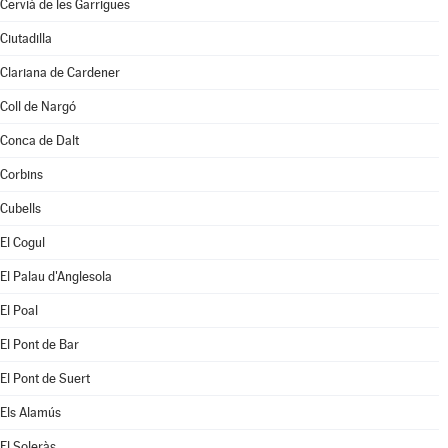
Cervià de les Garrigues
Ciutadilla
Clariana de Cardener
Coll de Nargó
Conca de Dalt
Corbins
Cubells
El Cogul
El Palau d'Anglesola
El Poal
El Pont de Bar
El Pont de Suert
Els Alamús
El Soleràs