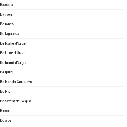
Bassella
Bausen
Belianes
Bellaguarda
Bellcaire d'Urgell
Bell-lloc d'Urgell
Bellmunt d'Urgell
Bellpuig
Bellver de Cerdanya
Bellvís
Benavent de Segrià
Biosca
Bossòst