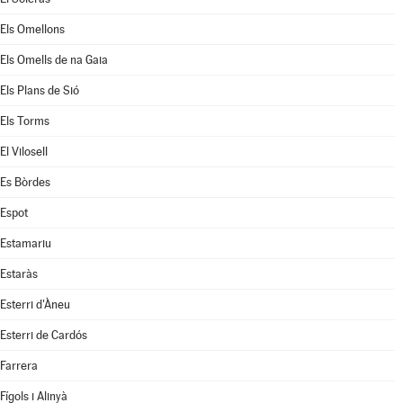
Els Omellons
Els Omells de na Gaia
Els Plans de Sió
Els Torms
El Vilosell
Es Bòrdes
Espot
Estamariu
Estaràs
Esterri d'Àneu
Esterri de Cardós
Farrera
Fígols i Alinyà