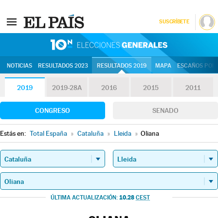
SUSCRÍBETE
10N | Eleccion
NOTICIAS
RESULTADOS 2023
RESULTADOS 2019
MAPA
ESCAÑOS POR 
2019
2019-28A
2016
2015
2011
CONGRESO
SENADO
Estás en:
Total España
»
Cataluña
»
Lleida
»
Oliana
10.28
ÚLTIMA ACTUALIZACIÓN:
CEST