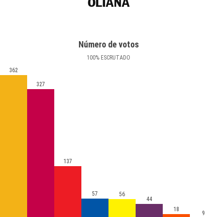
OLIANA
Número de votos
100
%
ESCRUTADO
362
327
137
57
56
44
18
9