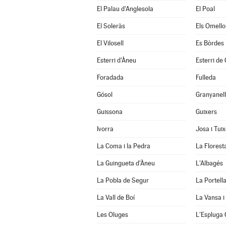
El Palau d'Anglesola
El Poal
El Soleràs
Els Omello
El Vilosell
Es Bòrdes
Esterri d'Àneu
Esterri de
Foradada
Fulleda
Gósol
Granyanel
Guissona
Guixers
Ivorra
Josa i Tui
La Coma i la Pedra
La Florest
La Guingueta d'Àneu
L'Albagés
La Pobla de Segur
La Portell
La Vall de Boí
La Vansa i
Les Oluges
L'Espluga 