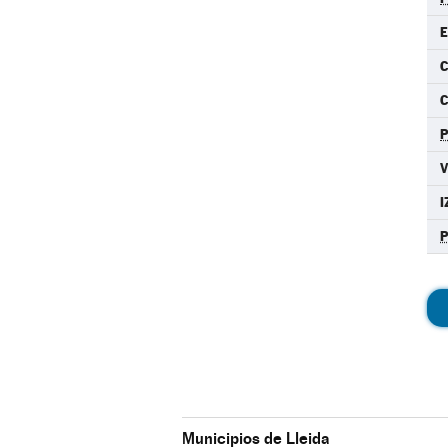
E
C
I
Municipios de Lleida