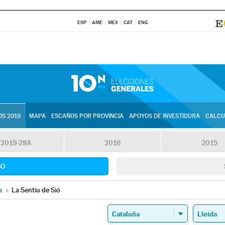
ESP
AME
MEX
CAT
ENG
S 2019
MAPA
ESCAÑOS POR PROVINCIA
APOYOS DE INVESTIDURA
CALCU
2019-28A
2016
2015
SO
a
»
La Sentiu de Sió