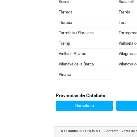
Soses
Sudanell
Tàrrega
Tarrés
Tiurana
Torà
Torrefeta i Florejacs
Torregros
Tremp
Vallbona d
Vielha e Mijaran
Vilagrassa
Vilanova de la Barca
Vilanova d
Vinaixa
Provincias de Cataluña
Barcelona
EDICIONES EL PAÍS S.L.
©
Contacto
Venta de 