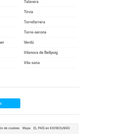
Talavera
Tírvia
Torrefarrera
Torre-serona
uer
Verdú
Vilanova de Bellpuig
Vila-sana
a
ón de cookies
Mapa
EL PAÍS en KIOSKOyMÁS