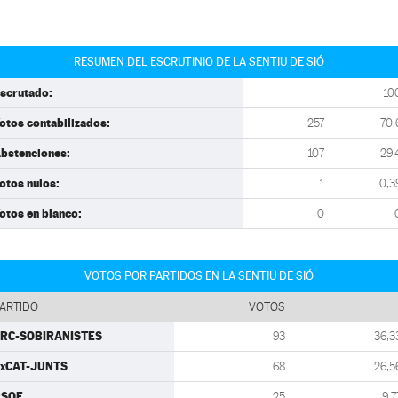
RESUMEN DEL ESCRUTINIO DE LA SENTIU DE SIÓ
scrutado:
10
otos contabilizados:
257
70,
bstenciones:
107
29,
otos nulos:
1
0,3
otos en blanco:
0
VOTOS POR PARTIDOS EN LA SENTIU DE SIÓ
ARTIDO
VOTOS
RC-SOBIRANISTES
93
36,3
xCAT-JUNTS
68
26,5
PSOE
25
9,7