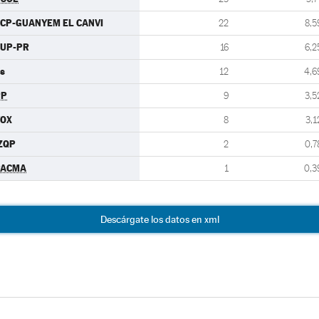
CP-GUANYEM EL CANVI
22
8,5
CUP-PR
16
6,2
s
12
4,6
PP
9
3,5
VOX
8
3,1
ZQP
2
0,7
PACMA
1
0,3
Descárgate los datos en xml