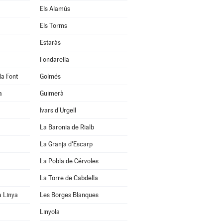
Els Alamús
Els Torms
Estaràs
Fondarella
la Font
Golmés
a
Guimerà
Ivars d'Urgell
La Baronia de Rialb
La Granja d'Escarp
La Pobla de Cérvoles
La Torre de Cabdella
a Linya
Les Borges Blanques
Linyola