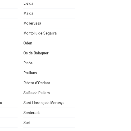
Lleida
Maldà
Mollerussa
Montoliu de Segarra
Odèn
Os de Balaguer
Pinós
Prullans
Ribera d'Ondara
Salàs de Pallars
na
Sant Llorenç de Morunys
Senterada
Sort