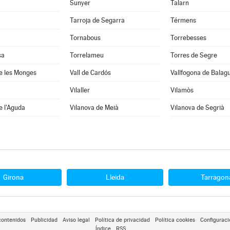
Sunyer
Talarn
Tarroja de Segarra
Térmens
Tornabous
Torrebesses
sa
Torrelameu
Torres de Segre
e les Monges
Vall de Cardós
Vallfogona de Balag
Vilaller
Vilamòs
e l'Aguda
Vilanova de Meià
Vilanova de Segrià
Girona
Lleida
Tarragon
contenidos
Publicidad
Aviso legal
Política de privacidad
Política cookies
Configuraci
Índice
RSS