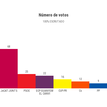
Número de votos
100
%
ESCRUTADO
68
25
22
16
12
9
JxCAT-JUNTS
PSOE
ECP-GUANYEM
CUP-PR
Cs
PP
EL CANVI