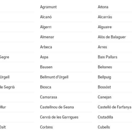
Agramunt
Aitona
Alcanó
Alcarràs
Algerri
Alguaire
Almenar
Alòs de Balaguer
Arbeca
Arres
 Segre
Aspa
Baix Pallars
Bausen
Belianes
'Urgell
Bellmunt d'Urgell
Bellpuig
de Segrià
Biosca
Bossòst
Camarasa
Canejan
 Mur
Castellnou de Seana
Castelló de Farfanya
Cervià de les Garrigues
Ciutadilla
Dalt
Corbins
Cubells