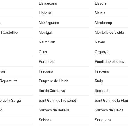
Llardecans
Llavorsí
Llobera
Maials
s
Menàrguens
Miralcamp
 i Castellbò
Montgai
Montoliu de Lleida
Naut Aran
Navès
Olius
Organyà
Peramola
Pinell de Solsonès
nsor
Preixana
Preixens
d'Agramunt
Puigverd de Lleida
Rialp
Riu de Cerdanya
Rosselló
e de la Sarga
Sant Guim de Freixenet
Sant Guim de la Pla
on
Sarroca de Bellera
Sarroca de Lleida
Solsona
Soriguera