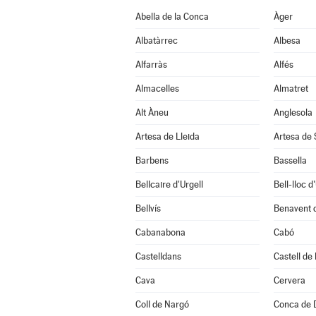
Abella de la Conca
Àger
Albatàrrec
Albesa
Alfarràs
Alfés
Almacelles
Almatret
Alt Àneu
Anglesola
Artesa de Lleida
Artesa de
Barbens
Bassella
Bellcaire d'Urgell
Bell-lloc d
Bellvís
Benavent 
Cabanabona
Cabó
Castelldans
Castell de
Cava
Cervera
Coll de Nargó
Conca de 