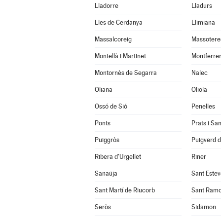
Lladorre
Lladurs
Lles de Cerdanya
Llimiana
Massalcoreig
Massotere
Montellà i Martinet
Montferrer
Montornès de Segarra
Nalec
Oliana
Oliola
Ossó de Sió
Penelles
Ponts
Prats i Sa
Puiggròs
Puigverd 
Ribera d'Urgellet
Riner
Sanaüja
Sant Estev
Sant Martí de Riucorb
Sant Ram
Seròs
Sidamon