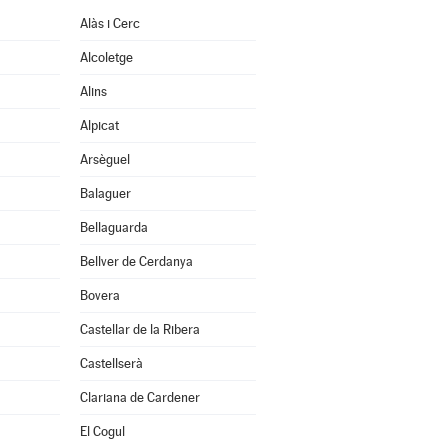
Alàs i Cerc
Alcoletge
Alins
Alpicat
Arsèguel
Balaguer
Bellaguarda
Bellver de Cerdanya
Bovera
Castellar de la Ribera
Castellserà
Clariana de Cardener
El Cogul