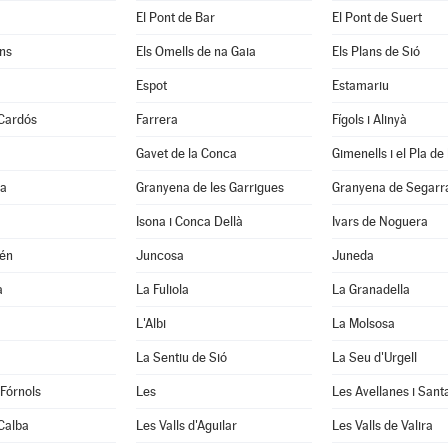
El Pont de Bar
El Pont de Suert
ns
Els Omells de na Gaia
Els Plans de Sió
Espot
Estamariu
 Cardós
Farrera
Fígols i Alinyà
Gavet de la Conca
Gimenells i el Pla de 
la
Granyena de les Garrigues
Granyena de Segarr
Isona i Conca Dellà
Ivars de Noguera
xén
Juncosa
Juneda
a
La Fuliola
La Granadella
L'Albi
La Molsosa
a
La Sentiu de Sió
La Seu d'Urgell
 Fórnols
Les
Les Avellanes i Sant
Calba
Les Valls d'Aguilar
Les Valls de Valira