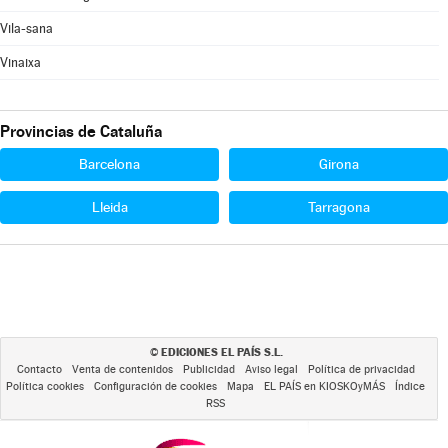
Vila-sana
Vinaixa
Provincias de Cataluña
Barcelona
Girona
Lleida
Tarragona
EDICIONES EL PAÍS S.L.
©
Contacto
Venta de contenidos
Publicidad
Aviso legal
Política de privacidad
Política cookies
Configuración de cookies
Mapa
EL PAÍS en KIOSKOyMÁS
Índice
RSS