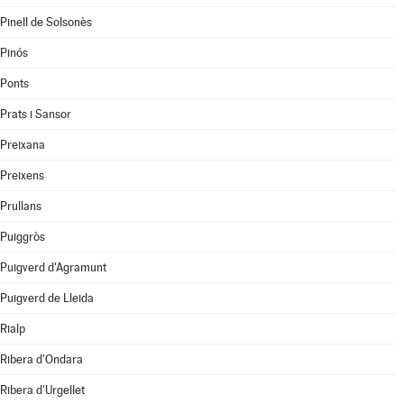
Pinell de Solsonès
Pinós
Ponts
Prats i Sansor
Preixana
Preixens
Prullans
Puiggròs
Puigverd d'Agramunt
Puigverd de Lleida
Rialp
Ribera d'Ondara
Ribera d'Urgellet