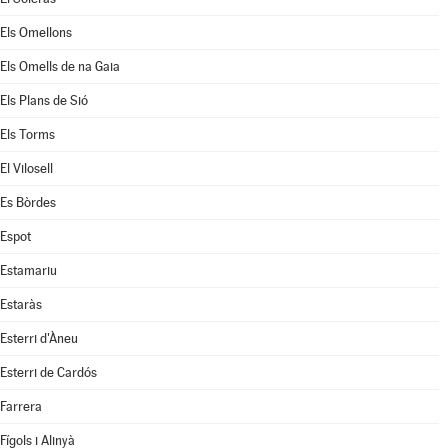
Els Omellons
Els Omells de na Gaia
Els Plans de Sió
Els Torms
El Vilosell
Es Bòrdes
Espot
Estamariu
Estaràs
Esterri d'Àneu
Esterri de Cardós
Farrera
Fígols i Alinyà