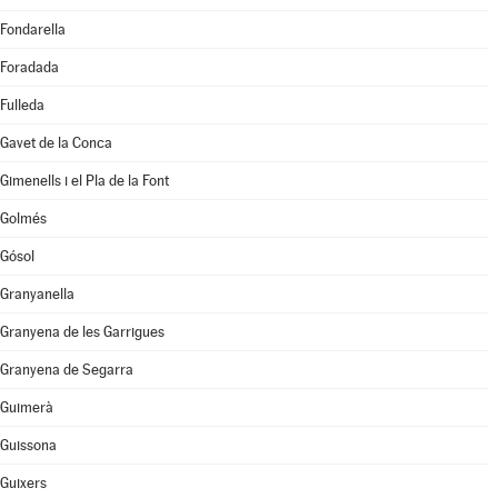
Fondarella
Foradada
Fulleda
Gavet de la Conca
Gimenells i el Pla de la Font
Golmés
Gósol
Granyanella
Granyena de les Garrigues
Granyena de Segarra
Guimerà
Guissona
Guixers