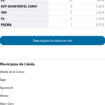
PP
13
7,43 %
ECP-GUANYEM EL CANVI
9
5,14 %
VOX
2
1,14 %
Cs
2
1,14 %
PACMA
1
0,57 %
Descárgate los datos en xml
Municipios de Lleida
Abella de la Conca
Àger
Agramunt
Aitona
Alàs i Cerc