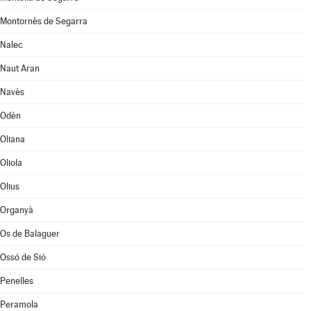
Montornès de Segarra
Nalec
Naut Aran
Navès
Odèn
Oliana
Oliola
Olius
Organyà
Os de Balaguer
Ossó de Sió
Penelles
Peramola