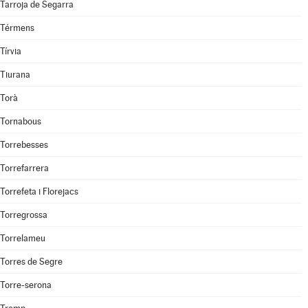
Tarroja de Segarra
Térmens
Tírvia
Tiurana
Torà
Tornabous
Torrebesses
Torrefarrera
Torrefeta i Florejacs
Torregrossa
Torrelameu
Torres de Segre
Torre-serona