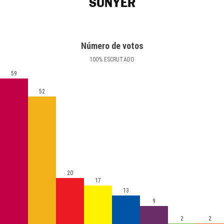
SUNYER
Número de votos
100
%
ESCRUTADO
59
52
20
17
13
9
2
2