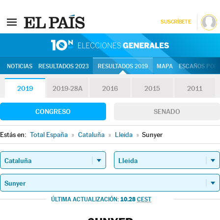
SUSCRÍBETE
10N | Eleccion
NOTICIAS
RESULTADOS 2023
RESULTADOS 2019
MAPA
ESCAÑOS POR 
2019
2019-28A
2016
2015
2011
CONGRESO
SENADO
Estás en:
Total España
»
Cataluña
»
Lleida
»
Sunyer
10.28
ÚLTIMA ACTUALIZACIÓN:
CEST