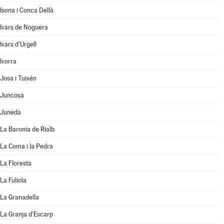
Isona i Conca Dellà
Ivars de Noguera
Ivars d'Urgell
Ivorra
Josa i Tuixén
Juncosa
Juneda
La Baronia de Rialb
La Coma i la Pedra
La Floresta
La Fuliola
La Granadella
La Granja d'Escarp