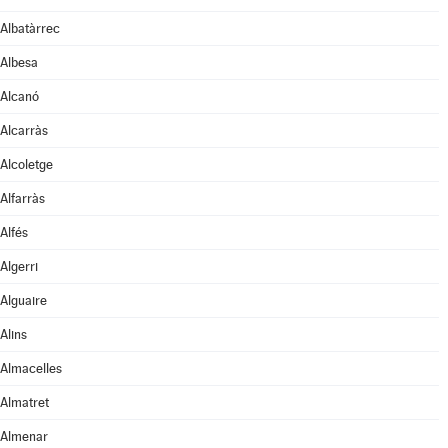
Albatàrrec
Albesa
Alcanó
Alcarràs
Alcoletge
Alfarràs
Alfés
Algerri
Alguaire
Alins
Almacelles
Almatret
Almenar