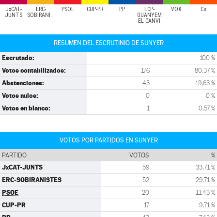
JxCAT-
ERC-
PSOE
CUP-PR
PP
ECP-
VOX
Cs
JUNTS
SOBIRANISTES
GUANYEM
EL CANVI
RESUMEN DEL ESCRUTINIO DE SUNYER
Escrutado:
100 %
Votos contabilizados:
176
80,37 %
Abstenciones:
43
19,63 %
Votos nulos:
0
0 %
Votos en blanco:
1
0,57 %
VOTOS POR PARTIDOS EN SUNYER
PARTIDO
VOTOS
%
JxCAT-JUNTS
59
33,71 %
ERC-SOBIRANISTES
52
29,71 %
PSOE
20
11,43 %
CUP-PR
17
9,71 %