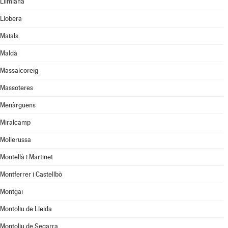
Llimiana
Llobera
Maials
Maldà
Massalcoreig
Massoteres
Menàrguens
Miralcamp
Mollerussa
Montellà i Martinet
Montferrer i Castellbò
Montgai
Montoliu de Lleida
Montoliu de Segarra