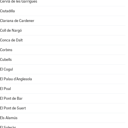
Cervià de les Garrigues
Ciutadilla
Clariana de Cardener
Coll de Nargó
Conca de Dalt
Corbins
Cubells
El Cogul
El Palau d'Anglesola
El Poal
El Pont de Bar
El Pont de Suert
Els Alamús
El Soleràs