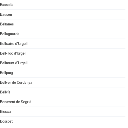
Bassella
Bausen
Belianes
Bellaguarda
Bellcaire d'Urgell
Bell-lloc d'Urgell
Bellmunt d'Urgell
Bellpuig
Bellver de Cerdanya
Bellvís
Benavent de Segrià
Biosca
Bossòst