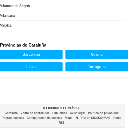
Vilanova de Segrià
Vila-sana
Vinaixa
Provincias de Cataluña
Barcelona
Girona
Lleida
Tarragona
EDICIONES EL PAÍS S.L.
©
Contacto
Venta de contenidos
Publicidad
Aviso legal
Política de privacidad
Política cookies
Configuración de cookies
Mapa
EL PAÍS en KIOSKOyMÁS
Índice
RSS