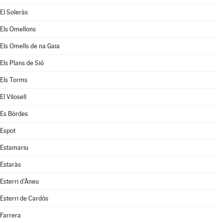
El Soleràs
Els Omellons
Els Omells de na Gaia
Els Plans de Sió
Els Torms
El Vilosell
Es Bòrdes
Espot
Estamariu
Estaràs
Esterri d'Àneu
Esterri de Cardós
Farrera