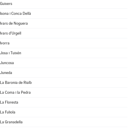
Guixers
Isona i Conca Dellà
Ivars de Noguera
Ivars d'Urgell
Ivorra
Josa i Tuixén
Juncosa
Juneda
La Baronia de Rialb
La Coma i la Pedra
La Floresta
La Fuliola
La Granadella