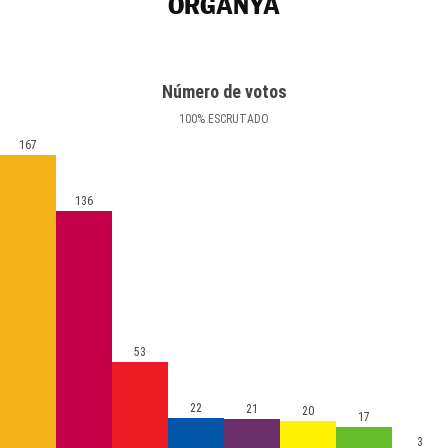
ORGANYÀ
Número de votos
100
%
ESCRUTADO
167
136
53
22
21
20
17
3