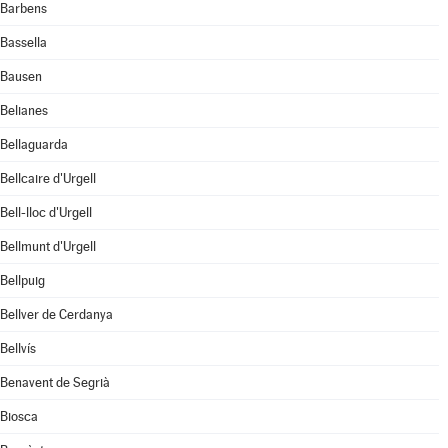
Barbens
Bassella
Bausen
Belianes
Bellaguarda
Bellcaire d'Urgell
Bell-lloc d'Urgell
Bellmunt d'Urgell
Bellpuig
Bellver de Cerdanya
Bellvís
Benavent de Segrià
Biosca