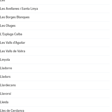
Les
Les Avellanes i Santa Linya
Les Borges Blanques
Les Oluges
L'Espluga Calba
Les Valls d'Aguilar
Les Valls de Valira
Linyola
Lladorre
Lladurs
Llardecans
Llavorsí
Lleida
Lles de Cerdanya