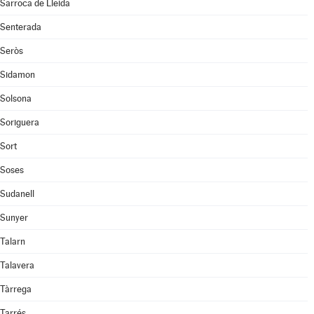
Sarroca de Lleida
Senterada
Seròs
Sidamon
Solsona
Soriguera
Sort
Soses
Sudanell
Sunyer
Talarn
Talavera
Tàrrega
Tarrés