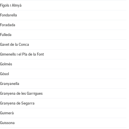
Fígols i Alinyà
Fondarella
Foradada
Fulleda
Gavet de la Conca
Gimenells i el Pla de la Font
Golmés
Gósol
Granyanella
Granyena de les Garrigues
Granyena de Segarra
Guimerà
Guissona