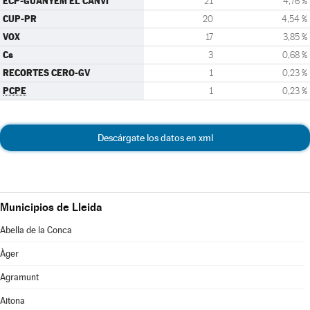
ECP-GUANYEM EL CANVI
21
4,76 %
CUP-PR
20
4,54 %
VOX
17
3,85 %
Cs
3
0,68 %
RECORTES CERO-GV
1
0,23 %
PCPE
1
0,23 %
Descárgate los datos en xml
Municipios de Lleida
Abella de la Conca
Àger
Agramunt
Aitona