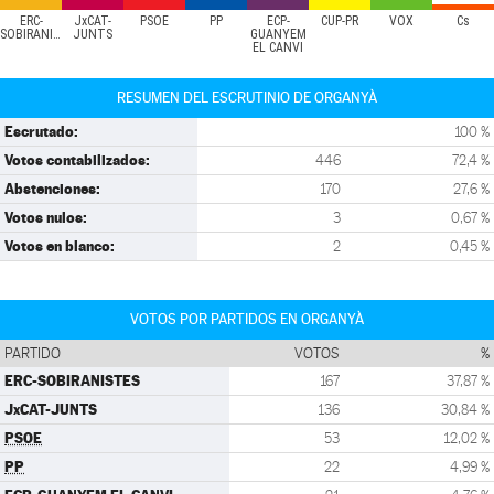
ERC-
JxCAT-
PSOE
PP
ECP-
CUP-PR
VOX
Cs
SOBIRANISTES
JUNTS
GUANYEM
EL CANVI
RESUMEN DEL ESCRUTINIO DE ORGANYÀ
Escrutado:
100 %
Votos contabilizados:
446
72,4 %
Abstenciones:
170
27,6 %
Votos nulos:
3
0,67 %
Votos en blanco:
2
0,45 %
VOTOS POR PARTIDOS EN ORGANYÀ
PARTIDO
VOTOS
%
ERC-SOBIRANISTES
167
37,87 %
JxCAT-JUNTS
136
30,84 %
PSOE
53
12,02 %
PP
22
4,99 %