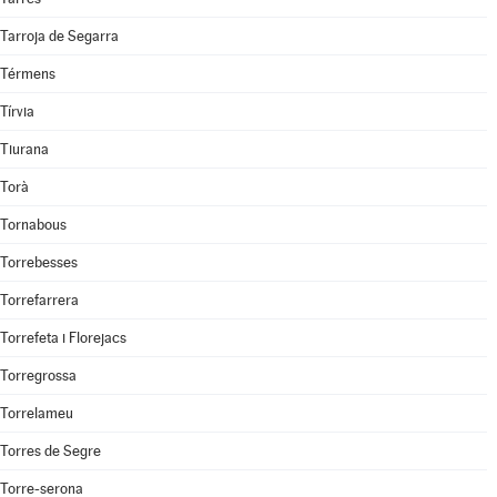
Tarroja de Segarra
Térmens
Tírvia
Tiurana
Torà
Tornabous
Torrebesses
Torrefarrera
Torrefeta i Florejacs
Torregrossa
Torrelameu
Torres de Segre
Torre-serona