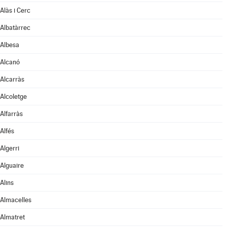
Alàs i Cerc
Albatàrrec
Albesa
Alcanó
Alcarràs
Alcoletge
Alfarràs
Alfés
Algerri
Alguaire
Alins
Almacelles
Almatret