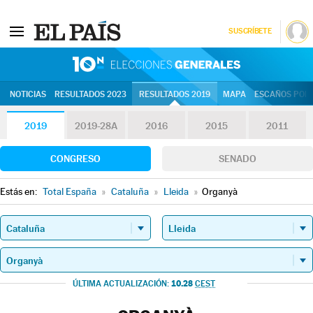
SUSCRÍBETE
10N | Eleccion
NOTICIAS
RESULTADOS 2023
RESULTADOS 2019
MAPA
ESCAÑOS POR 
2019
2019-28A
2016
2015
2011
CONGRESO
SENADO
Estás en:
Total España
»
Cataluña
»
Lleida
»
Organyà
10.28
ÚLTIMA ACTUALIZACIÓN:
CEST