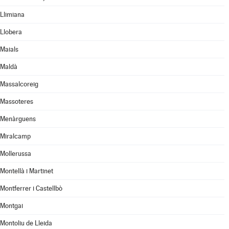
Llimiana
Llobera
Maials
Maldà
Massalcoreig
Massoteres
Menàrguens
Miralcamp
Mollerussa
Montellà i Martinet
Montferrer i Castellbò
Montgai
Montoliu de Lleida