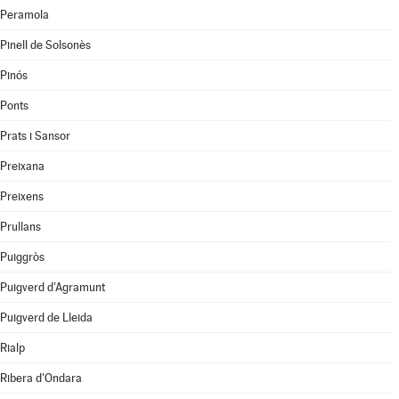
Peramola
Pinell de Solsonès
Pinós
Ponts
Prats i Sansor
Preixana
Preixens
Prullans
Puiggròs
Puigverd d'Agramunt
Puigverd de Lleida
Rialp
Ribera d'Ondara