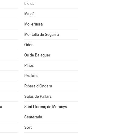
Lleida
Maldà
Mollerussa
Montoliu de Segarra
Odèn
Os de Balaguer
Pinós
Prullans
Ribera d'Ondara
Salàs de Pallars
na
Sant Llorenç de Morunys
Senterada
Sort