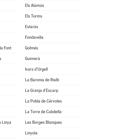
Els Alamús
Els Torms
Estaràs
Fondarella
la Font
Golmés
a
Guimerà
Ivars d'Urgell
La Baronia de Rialb
La Granja d'Escarp
La Pobla de Cérvoles
La Torre de Cabdella
a Linya
Les Borges Blanques
Linyola