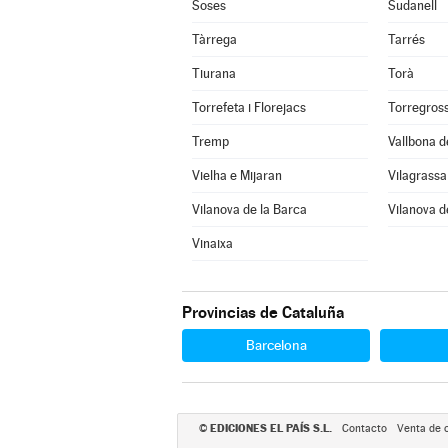
Soses
Sudanell
Tàrrega
Tarrés
Tiurana
Torà
Torrefeta i Florejacs
Torregros
Tremp
Vallbona d
Vielha e Mijaran
Vilagrassa
Vilanova de la Barca
Vilanova d
Vinaixa
Provincias de Cataluña
Barcelona
EDICIONES EL PAÍS S.L.
©
Contacto
Venta de 