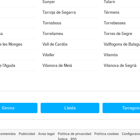
Sunyer
Talarn
Tarroja de Segarra
Térmens
Tornabous
Torrebesses
sa
Torrelameu
Torres de Segre
e les Monges
Vall de Cardós
Vallfogona de Balag
Vilaller
Vilamòs
e l'Aguda
Vilanova de Meià
Vilanova de Segrià
Girona
Lleida
Tarragon
contenidos
Publicidad
Aviso legal
Política de privacidad
Política cookies
Configuraci
Índice
RSS