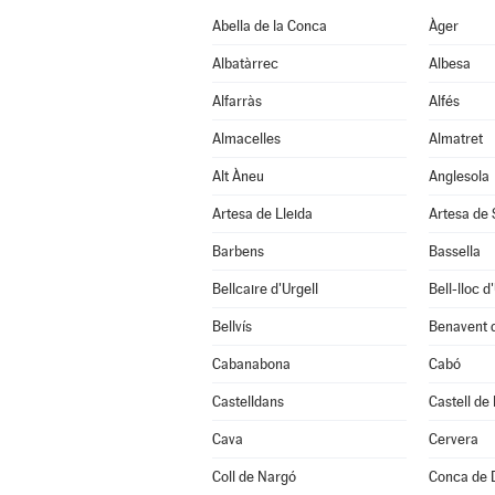
Abella de la Conca
Àger
Albatàrrec
Albesa
Alfarràs
Alfés
Almacelles
Almatret
Alt Àneu
Anglesola
Artesa de Lleida
Artesa de
Barbens
Bassella
Bellcaire d'Urgell
Bell-lloc d
Bellvís
Benavent 
Cabanabona
Cabó
Castelldans
Castell de
Cava
Cervera
Coll de Nargó
Conca de 