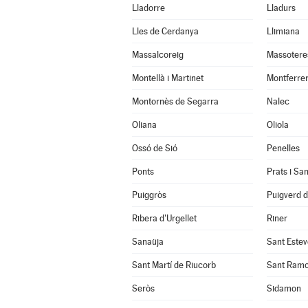
Lladorre
Lladurs
Lles de Cerdanya
Llimiana
Massalcoreig
Massotere
Montellà i Martinet
Montferrer
Montornès de Segarra
Nalec
Oliana
Oliola
Ossó de Sió
Penelles
Ponts
Prats i Sa
Puiggròs
Puigverd 
Ribera d'Urgellet
Riner
Sanaüja
Sant Estev
Sant Martí de Riucorb
Sant Ram
Seròs
Sidamon