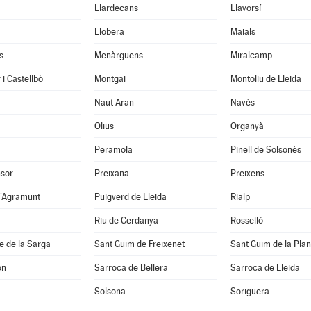
Llardecans
Llavorsí
Llobera
Maials
s
Menàrguens
Miralcamp
 i Castellbò
Montgai
Montoliu de Lleida
Naut Aran
Navès
Olius
Organyà
Peramola
Pinell de Solsonès
nsor
Preixana
Preixens
d'Agramunt
Puigverd de Lleida
Rialp
Riu de Cerdanya
Rosselló
e de la Sarga
Sant Guim de Freixenet
Sant Guim de la Pla
on
Sarroca de Bellera
Sarroca de Lleida
Solsona
Soriguera