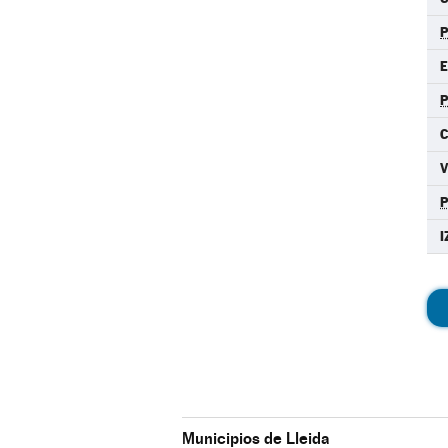
E
C
I
Municipios de Lleida