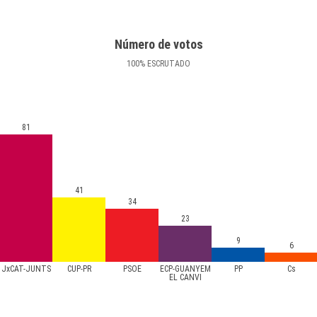
Número de votos
100
%
ESCRUTADO
81
41
34
23
9
6
JxCAT-JUNTS
CUP-PR
PSOE
ECP-GUANYEM
PP
Cs
EL CANVI