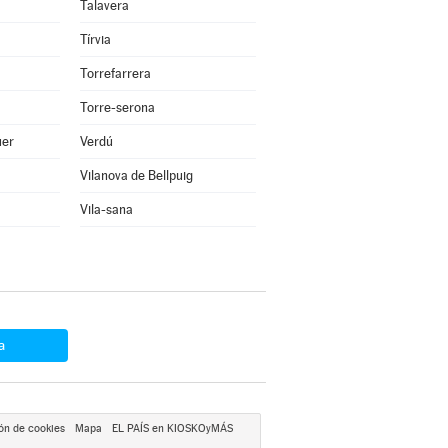
Talavera
Tírvia
Torrefarrera
Torre-serona
uer
Verdú
Vilanova de Bellpuig
Vila-sana
a
ón de cookies
Mapa
EL PAÍS en KIOSKOyMÁS