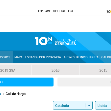
ESP
AME
MEX
CAT
ENG
S 2019
MAPA
ESCAÑOS POR PROVINCIA
APOYOS DE INVESTIDURA
CALCU
2019-28A
2016
2015
SO
a
»
Coll de Nargó