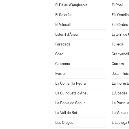
El Palau d'Anglesola
El Poal
El Soleràs
Els Omello
El Vilosell
Es Bòrdes
Esterri d'Àneu
Esterri de
Foradada
Fulleda
Gósol
Granyanel
Guissona
Guixers
Ivorra
Josa i Tui
La Coma i la Pedra
La Florest
La Guingueta d'Àneu
L'Albagés
La Pobla de Segur
La Portell
La Vall de Boí
La Vansa i
Les Oluges
L'Espluga 