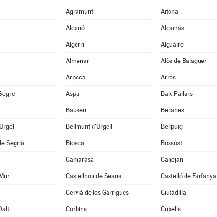
Agramunt
Aitona
Alcanó
Alcarràs
Algerri
Alguaire
Almenar
Alòs de Balaguer
Arbeca
Arres
 Segre
Aspa
Baix Pallars
Bausen
Belianes
'Urgell
Bellmunt d'Urgell
Bellpuig
de Segrià
Biosca
Bossòst
Camarasa
Canejan
 Mur
Castellnou de Seana
Castelló de Farfanya
Cervià de les Garrigues
Ciutadilla
Dalt
Corbins
Cubells