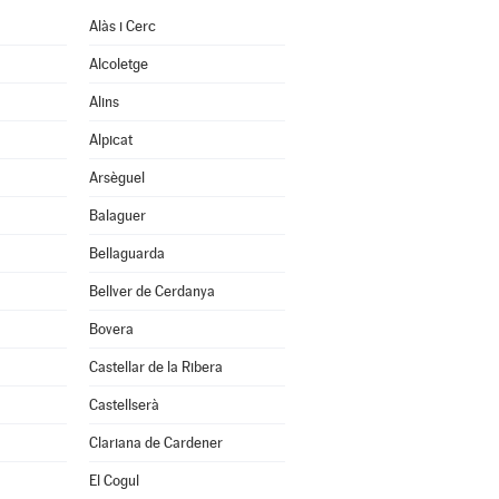
Alàs i Cerc
Alcoletge
Alins
Alpicat
Arsèguel
Balaguer
Bellaguarda
Bellver de Cerdanya
Bovera
Castellar de la Ribera
Castellserà
Clariana de Cardener
El Cogul