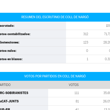
RESUMEN DEL ESCRUTINIO DE COLL DE NARGÓ
scrutado:
10
otos contabilizados:
312
71,7
bstenciones:
123
28,2
otos nulos:
0
otos en blanco:
1
0,3
VOTOS POR PARTIDOS EN COLL DE NARGÓ
ARTIDO
VOTOS
RC-SOBIRANISTES
111
35,6
xCAT-JUNTS
81
26,0
CUP-PR
41
13,1