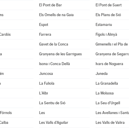
El Pont de Bar
El Pont de Suert
ns
Els Omells de na Gaia
Els Plans de Sió
Espot
Estamariu
 Cardós
Farrera
Fígols i Alinyà
Gavet de la Conca
Gimenells i el Pla de 
la
Granyena de les Garrigues
Granyena de Segarr
Isona i Conca Dellà
Ivars de Noguera
xén
Juncosa
Juneda
a
La Fuliola
La Granadella
L'Albi
La Molsosa
a
La Sentiu de Sió
La Seu d'Urgell
 Fórnols
Les
Les Avellanes i Sant
Calba
Les Valls d'Aguilar
Les Valls de Valira