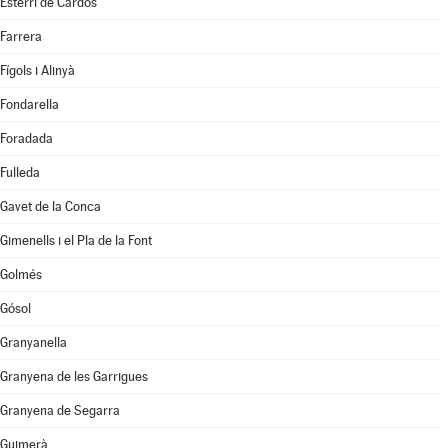
Esterri de Cardós
Farrera
Fígols i Alinyà
Fondarella
Foradada
Fulleda
Gavet de la Conca
Gimenells i el Pla de la Font
Golmés
Gósol
Granyanella
Granyena de les Garrigues
Granyena de Segarra
Guimerà