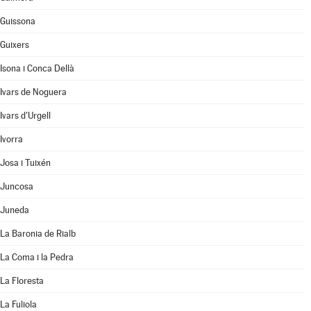
Guissona
Guixers
Isona i Conca Dellà
Ivars de Noguera
Ivars d'Urgell
Ivorra
Josa i Tuixén
Juncosa
Juneda
La Baronia de Rialb
La Coma i la Pedra
La Floresta
La Fuliola