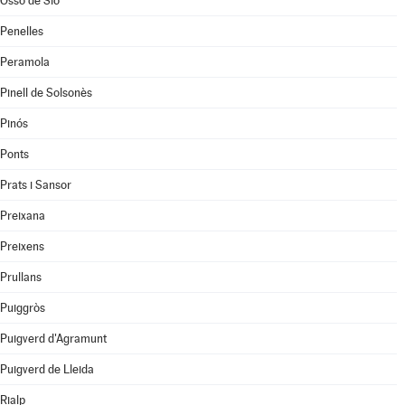
Ossó de Sió
Penelles
Peramola
Pinell de Solsonès
Pinós
Ponts
Prats i Sansor
Preixana
Preixens
Prullans
Puiggròs
Puigverd d'Agramunt
Puigverd de Lleida
Rialp