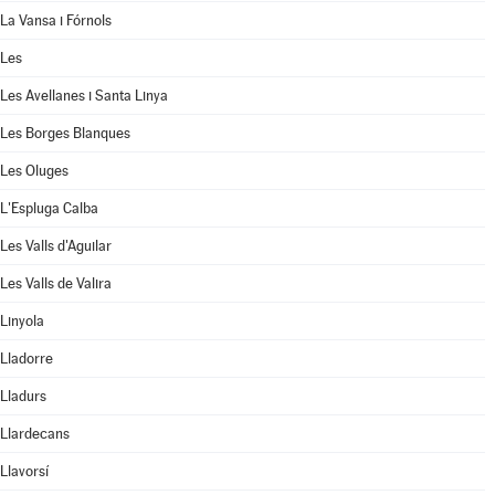
La Vansa i Fórnols
Les
Les Avellanes i Santa Linya
Les Borges Blanques
Les Oluges
L'Espluga Calba
Les Valls d'Aguilar
Les Valls de Valira
Linyola
Lladorre
Lladurs
Llardecans
Llavorsí