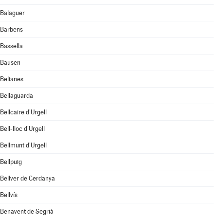
Balaguer
Barbens
Bassella
Bausen
Belianes
Bellaguarda
Bellcaire d'Urgell
Bell-lloc d'Urgell
Bellmunt d'Urgell
Bellpuig
Bellver de Cerdanya
Bellvís
Benavent de Segrià