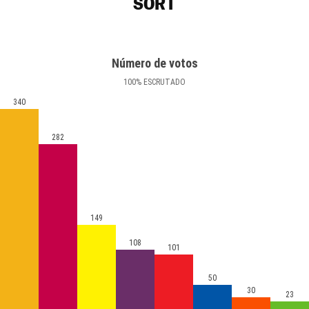
SORT
Número de votos
100
%
ESCRUTADO
340
282
149
108
101
50
30
23