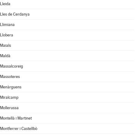
Lleida
Lles de Cerdanya
Llimiana
Llobera
Maials
Maldà
Massalcoreig
Massoteres
Menàrguens
Miralcamp
Mollerussa
Montellà i Martinet
Montferrer i Castellbò