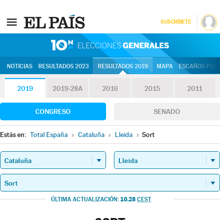
SUSCRÍBETE
10N | Eleccion
NOTICIAS
RESULTADOS 2023
RESULTADOS 2019
MAPA
ESCAÑOS POR 
2019
2019-28A
2016
2015
2011
CONGRESO
SENADO
Estás en:
Total España
»
Cataluña
»
Lleida
»
Sort
10.28
ÚLTIMA ACTUALIZACIÓN:
CEST