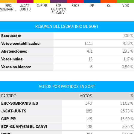
ERC-
JxCAT-
CUP-PR
ECP-
PSOE
PP
Cs
VOX
SOBIRANISTES
JUNTS
GUANYEM
EL CANVI
RESUMEN DEL ESCRUTINIO DE SORT
Escrutado:
100 %
Votos contabilizados:
1.115
70,3 %
Abstenciones:
471
29,7 %
Votos nulos:
13
1,17 %
Votos en blanco:
6
0,54 %
VOTOS POR PARTIDOS EN SORT
PARTIDO
VOTOS
%
ERC-SOBIRANISTES
340
31,02 %
JxCAT-JUNTS
282
25,73 %
CUP-PR
149
13,59 %
ECP-GUANYEM EL CANVI
108
9,85 %