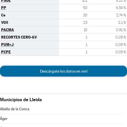
PSOE
101
9,22 %
PP
50
4,56 %
Cs
30
2,74 %
VOX
23
2,1 %
PACMA
10
0,91 %
RECORTES CERO-GV
1
0,09 %
PUM+J
1
0,09 %
PCPE
1
0,09 %
Descárgate los datos en xml
Municipios de Lleida
Abella de la Conca
Àger