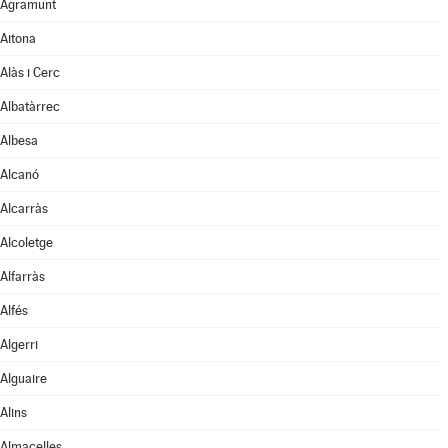
Agramunt
Aitona
Alàs i Cerc
Albatàrrec
Albesa
Alcanó
Alcarràs
Alcoletge
Alfarràs
Alfés
Algerri
Alguaire
Alins
Almacelles