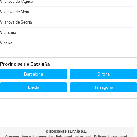
Vilanova de l'Aguda
Vilanova de Meià
Vilanova de Segrià
Vila-sana
Vinaixa
Provincias de Cataluña
Barcelona
Girona
Lleida
Tarragona
EDICIONES EL PAÍS S.L.
©
Contacto
Venta de contenidos
Publicidad
Aviso legal
Política de privacidad