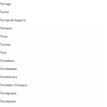
Tàrrega
Tarrés
Tarroja de Segarra
Térmens
Tírvia
Tiurana
Torà
Tornabous
Torrebesses
Torrefarrera
Torrefeta i Florejacs
Torregrossa
Torrelameu