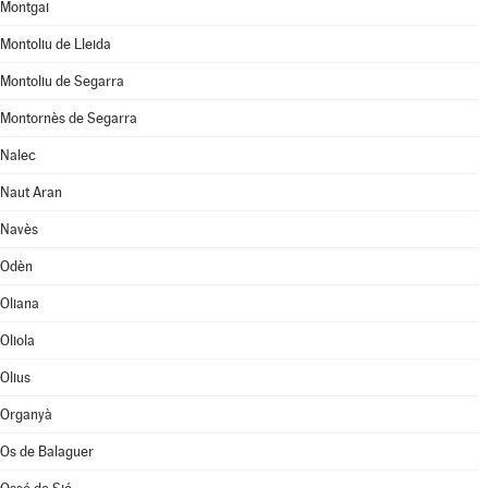
Montgai
Montoliu de Lleida
Montoliu de Segarra
Montornès de Segarra
Nalec
Naut Aran
Navès
Odèn
Oliana
Oliola
Olius
Organyà
Os de Balaguer