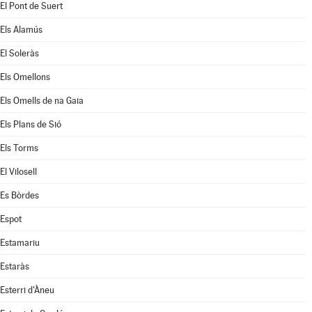
El Pont de Suert
Els Alamús
El Soleràs
Els Omellons
Els Omells de na Gaia
Els Plans de Sió
Els Torms
El Vilosell
Es Bòrdes
Espot
Estamariu
Estaràs
Esterri d'Àneu