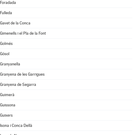
Foradada
Fulleda
Gavet de la Conca
Gimenells i el Pla de la Font
Golmés
Gósol
Granyanella
Granyena de les Garrigues
Granyena de Segarra
Guimerà
Guissona
Guixers
Isona i Conca Dellà