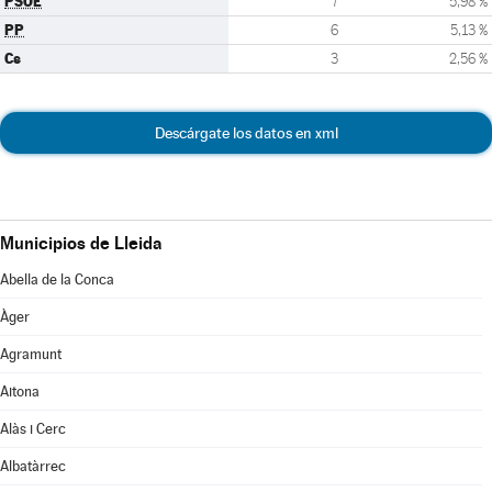
PSOE
7
5,98 %
PP
6
5,13 %
Cs
3
2,56 %
Descárgate los datos en xml
Municipios de Lleida
Abella de la Conca
Àger
Agramunt
Aitona
Alàs i Cerc
Albatàrrec