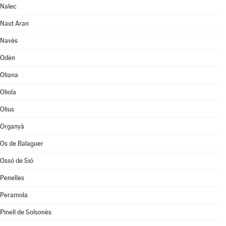
Nalec
Naut Aran
Navès
Odèn
Oliana
Oliola
Olius
Organyà
Os de Balaguer
Ossó de Sió
Penelles
Peramola
Pinell de Solsonès