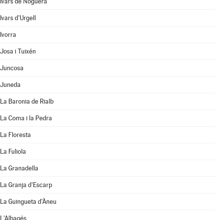
Ivars de Noguera
Ivars d'Urgell
Ivorra
Josa i Tuixén
Juncosa
Juneda
La Baronia de Rialb
La Coma i la Pedra
La Floresta
La Fuliola
La Granadella
La Granja d'Escarp
La Guingueta d'Àneu
L'Albagés