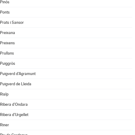
Pinós
Ponts
Prats i Sansor
Preixana
Preixens
Prullans
Puiggròs
Puigverd d'Agramunt
Puigverd de Lleida
Rialp
Ribera d'Ondara
Ribera d'Urgellet
Riner