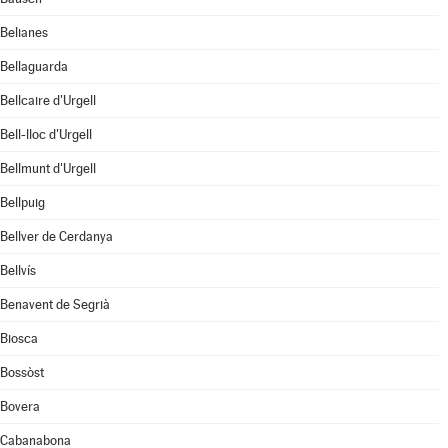
Belianes
Bellaguarda
Bellcaire d'Urgell
Bell-lloc d'Urgell
Bellmunt d'Urgell
Bellpuig
Bellver de Cerdanya
Bellvís
Benavent de Segrià
Biosca
Bossòst
Bovera
Cabanabona