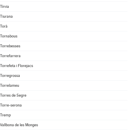
Tírvia
Tiurana
Torà
Tornabous
Torrebesses
Torrefarrera
Torrefeta i Florejacs
Torregrossa
Torrelameu
Torres de Segre
Torre-serona
Tremp
Vallbona de les Monges