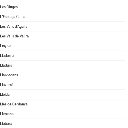
Les Oluges
L'Espluga Calba
Les Valls d'Aguilar
Les Valls de Valira
Linyola
Lladorre
Lladurs
Llardecans
Llavorsí
Lleida
Lles de Cerdanya
Llimiana
Llobera