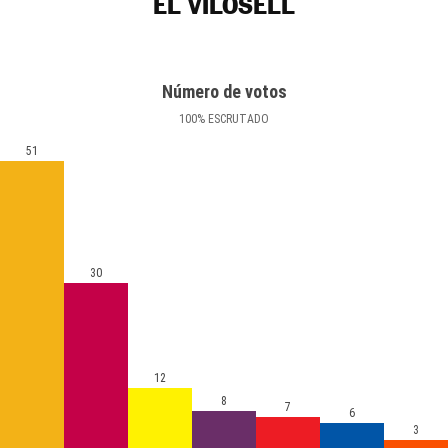
EL VILOSELL
Número de votos
100
%
ESCRUTADO
51
30
12
8
7
6
3