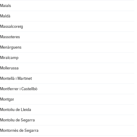
Maials
Maldà
Massalcoreig
Massoteres
Menàrguens
Miralcamp
Mollerussa
Montellà i Martinet
Montferrer i Castellbò
Montgai
Montoliu de Lleida
Montoliu de Segarra
Montornès de Segarra