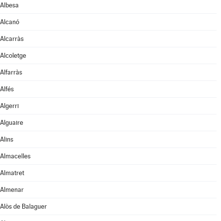
Albesa
Alcanó
Alcarràs
Alcoletge
Alfarràs
Alfés
Algerri
Alguaire
Alins
Almacelles
Almatret
Almenar
Alòs de Balaguer