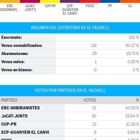
ERC-
JxCAT-
CUP-PR
ECP-
PSOE
PP
Cs
SOBIRANISTES
JUNTS
GUANYEM
EL CANVI
RESUMEN DEL ESCRUTINIO DE EL VILOSELL
Escrutado:
100 %
Votos contabilizados:
118
80,27 %
Abstenciones:
29
19,73 %
Votos nulos:
1
0,85 %
Votos en blanco:
0
0 %
VOTOS POR PARTIDOS EN EL VILOSELL
PARTIDO
VOTOS
%
ERC-SOBIRANISTES
51
43,59 %
JxCAT-JUNTS
30
25,64 %
CUP-PR
12
10,26 %
ECP-GUANYEM EL CANVI
8
6,84 %