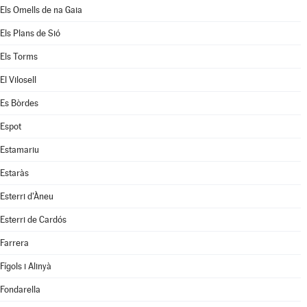
Els Omells de na Gaia
Els Plans de Sió
Els Torms
El Vilosell
Es Bòrdes
Espot
Estamariu
Estaràs
Esterri d'Àneu
Esterri de Cardós
Farrera
Fígols i Alinyà
Fondarella