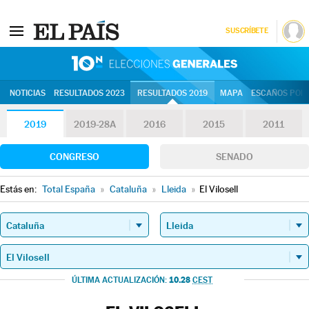
SUSCRÍBETE
10N | Eleccion
NOTICIAS
RESULTADOS 2023
RESULTADOS 2019
MAPA
ESCAÑOS POR 
2019
2019-28A
2016
2015
2011
CONGRESO
SENADO
Estás en:
Total España
»
Cataluña
»
Lleida
»
El Vilosell
10.28
ÚLTIMA ACTUALIZACIÓN:
CEST