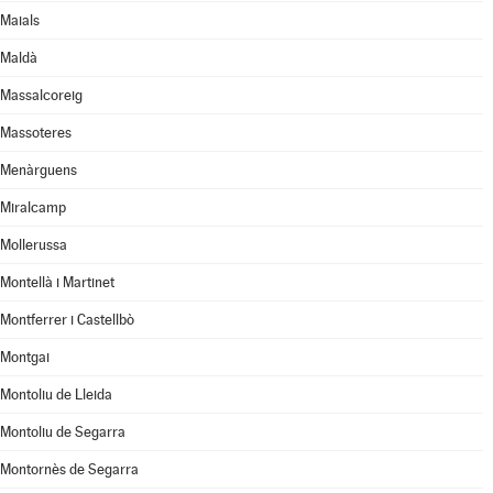
Maials
Maldà
Massalcoreig
Massoteres
Menàrguens
Miralcamp
Mollerussa
Montellà i Martinet
Montferrer i Castellbò
Montgai
Montoliu de Lleida
Montoliu de Segarra
Montornès de Segarra