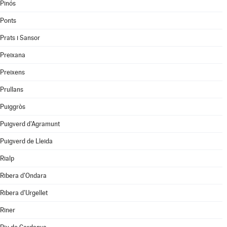
Pinós
Ponts
Prats i Sansor
Preixana
Preixens
Prullans
Puiggròs
Puigverd d'Agramunt
Puigverd de Lleida
Rialp
Ribera d'Ondara
Ribera d'Urgellet
Riner