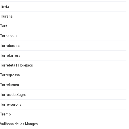
Tírvia
Tiurana
Torà
Tornabous
Torrebesses
Torrefarrera
Torrefeta i Florejacs
Torregrossa
Torrelameu
Torres de Segre
Torre-serona
Tremp
Vallbona de les Monges