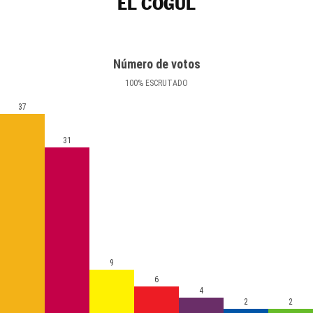
EL COGUL
Número de votos
100
%
ESCRUTADO
37
31
9
6
4
2
2