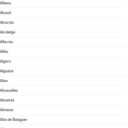
Albesa
Alcanó
Alcarràs
Alcoletge
Alfarràs
Alfés
Algerri
Alguaire
Alins
Almacelles
Almatret
Almenar
Alòs de Balaguer