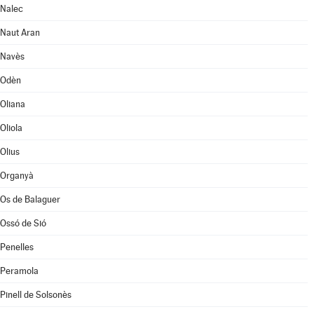
Nalec
Naut Aran
Navès
Odèn
Oliana
Oliola
Olius
Organyà
Os de Balaguer
Ossó de Sió
Penelles
Peramola
Pinell de Solsonès