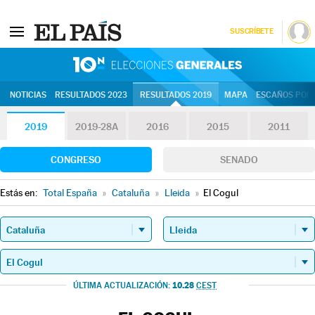
SUSCRÍBETE
10N | Eleccion
NOTICIAS
RESULTADOS 2023
RESULTADOS 2019
MAPA
ESCAÑOS POR 
2019
2019-28A
2016
2015
2011
CONGRESO
SENADO
Estás en:
Total España
»
Cataluña
»
Lleida
»
El Cogul
10.28
ÚLTIMA ACTUALIZACIÓN:
CEST