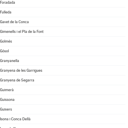
Foradada
Fulleda
Gavet de la Conca
Gimenells i el Pla de la Font
Golmés
Gósol
Granyanella
Granyena de les Garrigues
Granyena de Segarra
Guimerà
Guissona
Guixers
Isona i Conca Dellà