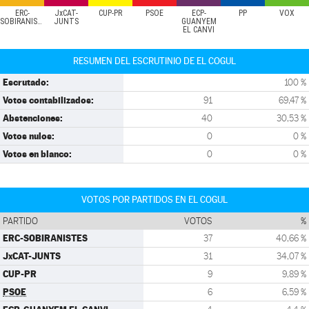
ERC-
JxCAT-
CUP-PR
PSOE
ECP-
PP
VOX
SOBIRANISTES
JUNTS
GUANYEM
EL CANVI
RESUMEN DEL ESCRUTINIO DE EL COGUL
Escrutado:
100 %
Votos contabilizados:
91
69,47 %
Abstenciones:
40
30,53 %
Votos nulos:
0
0 %
Votos en blanco:
0
0 %
VOTOS POR PARTIDOS EN EL COGUL
PARTIDO
VOTOS
%
ERC-SOBIRANISTES
37
40,66 %
JxCAT-JUNTS
31
34,07 %
CUP-PR
9
9,89 %
PSOE
6
6,59 %