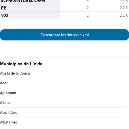
ECP-GUANYEM EL CANVI
4
4,4 %
PP
2
2,2 %
VOX
2
2,2 %
Descárgate los datos en xml
Municipios de Lleida
Abella de la Conca
Àger
Agramunt
Aitona
Alàs i Cerc
Albatàrrec