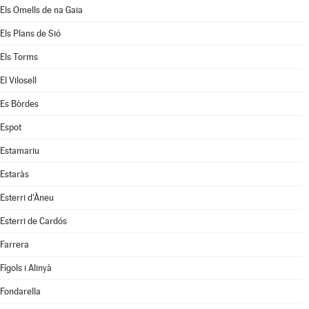
Els Omells de na Gaia
Els Plans de Sió
Els Torms
El Vilosell
Es Bòrdes
Espot
Estamariu
Estaràs
Esterri d'Àneu
Esterri de Cardós
Farrera
Fígols i Alinyà
Fondarella