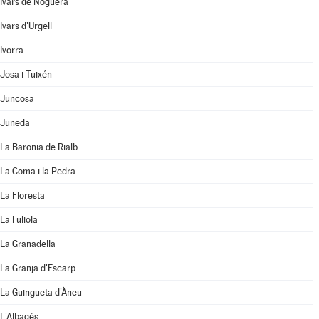
Ivars de Noguera
Ivars d'Urgell
Ivorra
Josa i Tuixén
Juncosa
Juneda
La Baronia de Rialb
La Coma i la Pedra
La Floresta
La Fuliola
La Granadella
La Granja d'Escarp
La Guingueta d'Àneu
L'Albagés