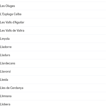
Les Oluges
L'Espluga Calba
Les Valls d'Aguilar
Les Valls de Valira
Linyola
Lladorre
Lladurs
Llardecans
Llavorsí
Lleida
Lles de Cerdanya
Llimiana
Llobera