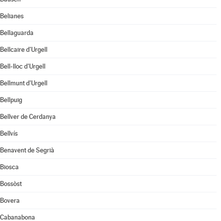
Belianes
Bellaguarda
Bellcaire d'Urgell
Bell-lloc d'Urgell
Bellmunt d'Urgell
Bellpuig
Bellver de Cerdanya
Bellvís
Benavent de Segrià
Biosca
Bossòst
Bovera
Cabanabona