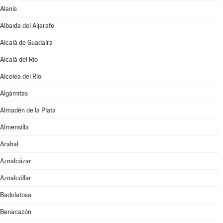
Alanís
Albaida del Aljarafe
Alcalá de Guadaíra
Alcalá del Río
Alcolea del Río
Algámitas
Almadén de la Plata
Almensilla
Arahal
Aznalcázar
Aznalcóllar
Badolatosa
Benacazón