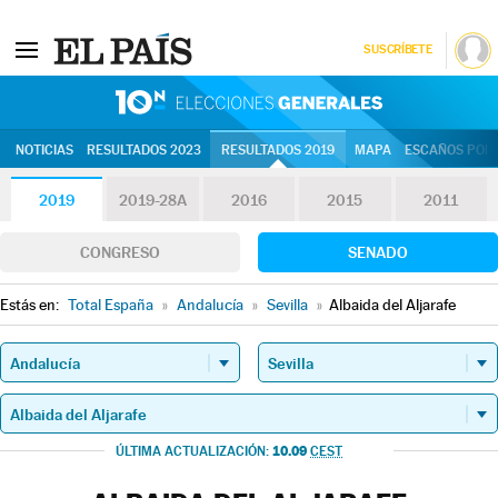
SUSCRÍBETE
10N | Eleccion
NOTICIAS
RESULTADOS 2023
RESULTADOS 2019
MAPA
ESCAÑOS POR 
2019
2019-28A
2016
2015
2011
CONGRESO
SENADO
Estás en:
Total España
»
Andalucía
»
Sevilla
»
Albaida del Aljarafe
10.09
ÚLTIMA ACTUALIZACIÓN:
CEST