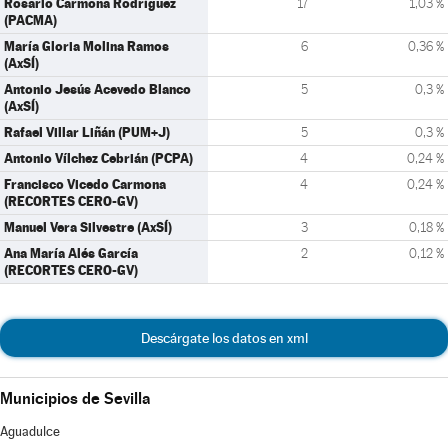
Rosario Carmona Rodríguez
17
1,03 %
(PACMA)
María Gloria Molina Ramos
6
0,36 %
(AxSÍ)
Antonio Jesús Acevedo Blanco
5
0,3 %
(AxSÍ)
Rafael Villar Liñán (PUM+J)
5
0,3 %
Antonio Vílchez Cebrián (PCPA)
4
0,24 %
Francisco Vicedo Carmona
4
0,24 %
(RECORTES CERO-GV)
Manuel Vera Silvestre (AxSÍ)
3
0,18 %
Ana María Alés García
2
0,12 %
(RECORTES CERO-GV)
Descárgate los datos en xml
Municipios de Sevilla
Aguadulce