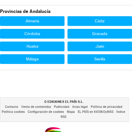
Provincias de Andalucía
Almería
Cádiz
Córdoba
Granada
Huelva
Jaén
Málaga
Sevilla
EDICIONES EL PAÍS S.L.
©
Contacto
Venta de contenidos
Publicidad
Aviso legal
Política de privacidad
Política cookies
Configuración de cookies
Mapa
EL PAÍS en KIOSKOyMÁS
Índice
RSS