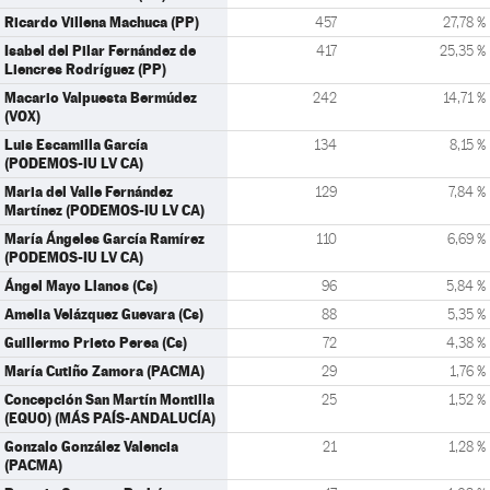
Ricardo Villena Machuca (PP)
457
27,78 %
Isabel del Pilar Fernández de
417
25,35 %
Liencres Rodríguez (PP)
Macario Valpuesta Bermúdez
242
14,71 %
(VOX)
Luis Escamilla García
134
8,15 %
(PODEMOS-IU LV CA)
Maria del Valle Fernández
129
7,84 %
Martínez (PODEMOS-IU LV CA)
María Ángeles García Ramírez
110
6,69 %
(PODEMOS-IU LV CA)
Ángel Mayo Llanos (Cs)
96
5,84 %
Amelia Velázquez Guevara (Cs)
88
5,35 %
Guillermo Prieto Perea (Cs)
72
4,38 %
María Cutiño Zamora (PACMA)
29
1,76 %
Concepción San Martín Montilla
25
1,52 %
(EQUO) (MÁS PAÍS-ANDALUCÍA)
Gonzalo González Valencia
21
1,28 %
(PACMA)