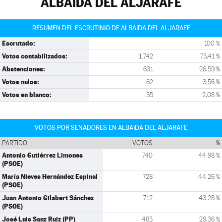
ALBAIDA DEL ALJARAFE
RESUMEN DEL ESCRUTINIO DE ALBAIDA DEL ALJARAFE
Escrutado:
100 %
Votos contabilizados:
1.742
73,41 %
Abstenciones:
631
26,59 %
Votos nulos:
62
3,56 %
Votos en blanco:
35
2,08 %
VOTOS POR SENADORES EN ALBAIDA DEL ALJARAFE
PARTIDO
VOTOS
%
Antonio Gutiérrez Limones
740
44,98 %
(PSOE)
María Nieves Hernández Espinal
728
44,26 %
(PSOE)
Juan Antonio Gilabert Sánchez
712
43,28 %
(PSOE)
José Luis Sanz Ruiz (PP)
483
29,36 %