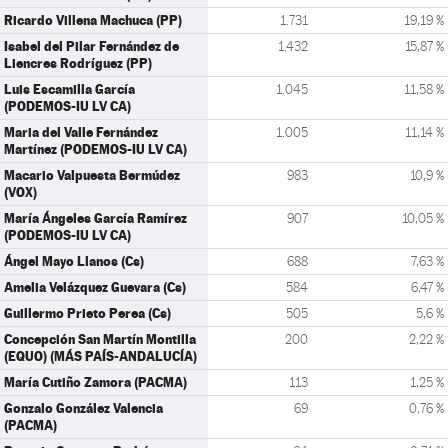
Ricardo Villena Machuca (PP)
1.731
19,19 %
Isabel del Pilar Fernández de
1.432
15,87 %
Liencres Rodríguez (PP)
Luis Escamilla García
1.045
11,58 %
(PODEMOS-IU LV CA)
Maria del Valle Fernández
1.005
11,14 %
Martínez (PODEMOS-IU LV CA)
Macario Valpuesta Bermúdez
983
10,9 %
(VOX)
María Ángeles García Ramírez
907
10,05 %
(PODEMOS-IU LV CA)
Ángel Mayo Llanos (Cs)
688
7,63 %
Amelia Velázquez Guevara (Cs)
584
6,47 %
Guillermo Prieto Perea (Cs)
505
5,6 %
Concepción San Martín Montilla
200
2,22 %
(EQUO) (MÁS PAÍS-ANDALUCÍA)
María Cutiño Zamora (PACMA)
113
1,25 %
Gonzalo González Valencia
69
0,76 %
(PACMA)