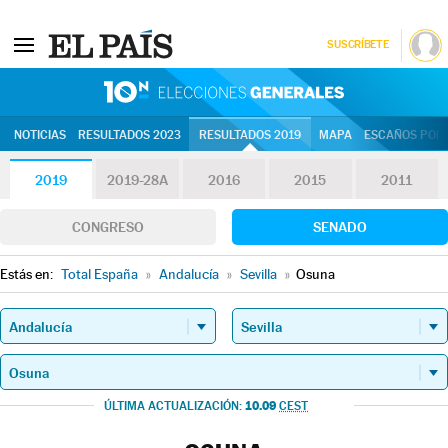
SUSCRÍBETE
10N | Eleccion
NOTICIAS
RESULTADOS 2023
RESULTADOS 2019
MAPA
ESCAÑOS POR 
2019
2019-28A
2016
2015
2011
CONGRESO
SENADO
Estás en:
Total España
»
Andalucía
»
Sevilla
»
Osuna
10.09
ÚLTIMA ACTUALIZACIÓN:
CEST