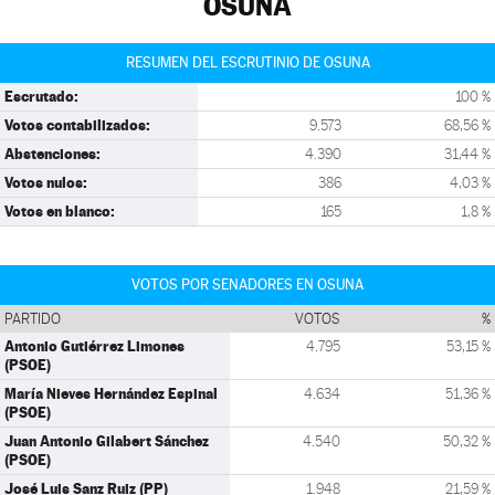
OSUNA
RESUMEN DEL ESCRUTINIO DE OSUNA
Escrutado:
100 %
Votos contabilizados:
9.573
68,56 %
Abstenciones:
4.390
31,44 %
Votos nulos:
386
4,03 %
Votos en blanco:
165
1,8 %
VOTOS POR SENADORES EN OSUNA
PARTIDO
VOTOS
%
Antonio Gutiérrez Limones
4.795
53,15 %
(PSOE)
María Nieves Hernández Espinal
4.634
51,36 %
(PSOE)
Juan Antonio Gilabert Sánchez
4.540
50,32 %
(PSOE)
José Luis Sanz Ruiz (PP)
1.948
21,59 %