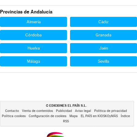
Provincias de Andalucía
Almería
Cádiz
Córdoba
Granada
Huelva
Jaén
Málaga
Sevilla
EDICIONES EL PAÍS S.L.
©
Contacto
Venta de contenidos
Publicidad
Aviso legal
Política de privacidad
Política cookies
Configuración de cookies
Mapa
EL PAÍS en KIOSKOyMÁS
Índice
RSS