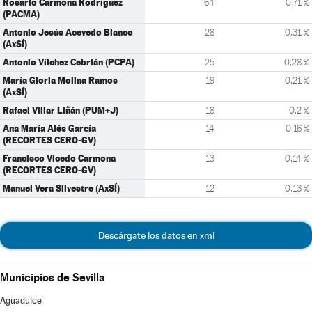
Rosario Carmona Rodríguez
64
0,71 %
(PACMA)
Antonio Jesús Acevedo Blanco
28
0,31 %
(AxSÍ)
Antonio Vílchez Cebrián (PCPA)
25
0,28 %
María Gloria Molina Ramos
19
0,21 %
(AxSÍ)
Rafael Villar Liñán (PUM+J)
18
0,2 %
Ana María Alés García
14
0,16 %
(RECORTES CERO-GV)
Francisco Vicedo Carmona
13
0,14 %
(RECORTES CERO-GV)
Manuel Vera Silvestre (AxSÍ)
12
0,13 %
Descárgate los datos en xml
Municipios de Sevilla
Aguadulce