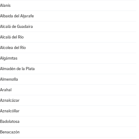
Alanís
Albaida del Aljarafe
Alcalá de Guadaíra
Alcalá del Río
Alcolea del Río
Algámitas
Almadén de la Plata
Almensilla
Arahal
Aznalcázar
Aznalcóllar
Badolatosa
Benacazón