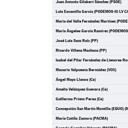
Juan Antonio Gilabert Sánchez (PSOE)
Luis Escamilla García (PODEMOS-IU LV C
Maria del Valle Fernández Martínez (POD
María Ángeles García Ramírez (PODEMOS
José Luis Sanz Ruiz (PP)
Ricardo Villena Machuca (PP)
Isabel del Pilar Fernández de Liencres Ro
Macario Valpuesta Bermúdez (VOX)
Ángel Mayo Llanos (Cs)
Amelia Velázquez Guevara (Cs)
Guillermo Prieto Perea (Cs)
Concepción San Martín Montilla (EQUO)
María Cutiño Zamora (PACMA)