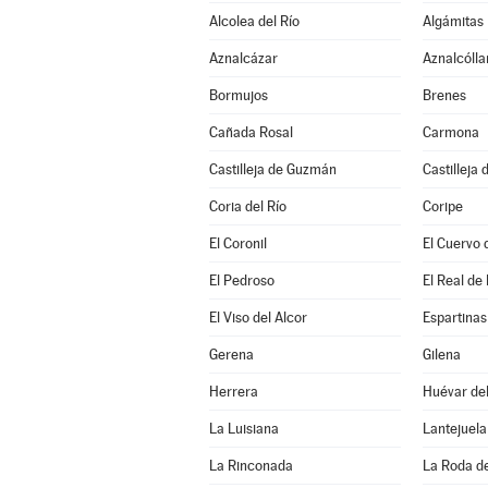
Alcolea del Río
Algámitas
Aznalcázar
Aznalcólla
Bormujos
Brenes
Cañada Rosal
Carmona
Castilleja de Guzmán
Castilleja 
Coria del Río
Coripe
El Coronil
El Cuervo 
El Pedroso
El Real de 
El Viso del Alcor
Espartinas
Gerena
Gilena
Herrera
Huévar del
La Luisiana
Lantejuela
La Rinconada
La Roda d