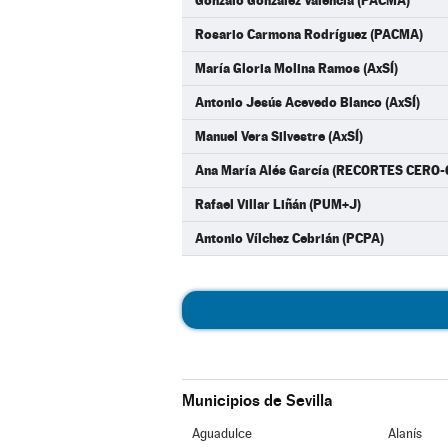
Gonzalo González Valencia (PACMA)
Rosario Carmona Rodríguez (PACMA)
María Gloria Molina Ramos (AxSÍ)
Antonio Jesús Acevedo Blanco (AxSÍ)
Manuel Vera Silvestre (AxSÍ)
Ana María Alés García (RECORTES CERO-
Rafael Villar Liñán (PUM+J)
Antonio Vílchez Cebrián (PCPA)
Municipios de Sevilla
Aguadulce
Alanís