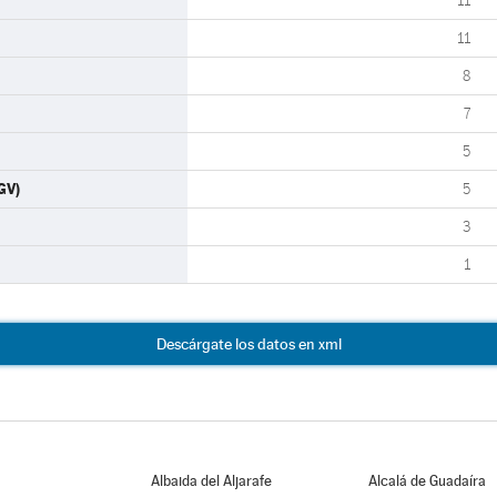
11
11
8
7
5
GV)
5
3
1
Descárgate los datos en xml
Albaida del Aljarafe
Alcalá de Guadaíra