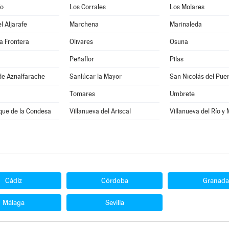
ío
Los Corrales
Los Molares
l Aljarafe
Marchena
Marinaleda
a Frontera
Olivares
Osuna
Peñaflor
Pilas
de Aznalfarache
Sanlúcar la Mayor
San Nicolás del Pue
Tomares
Umbrete
que de la Condesa
Villanueva del Ariscal
Villanueva del Río y
Cádiz
Córdoba
Granada
Málaga
Sevilla