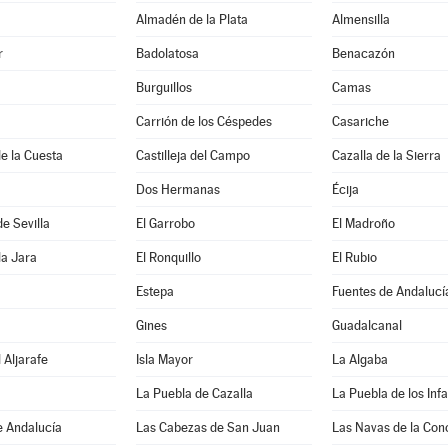
Almadén de la Plata
Almensilla
r
Badolatosa
Benacazón
Burguillos
Camas
Carrión de los Céspedes
Casariche
de la Cuesta
Castilleja del Campo
Cazalla de la Sierra
Dos Hermanas
Écija
de Sevilla
El Garrobo
El Madroño
la Jara
El Ronquillo
El Rubio
Estepa
Fuentes de Andalucí
Gines
Guadalcanal
 Aljarafe
Isla Mayor
La Algaba
La Puebla de Cazalla
La Puebla de los Inf
e Andalucía
Las Cabezas de San Juan
Las Navas de la Con