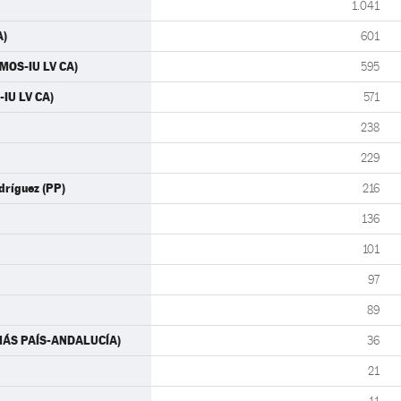
1.041
A)
601
EMOS-IU LV CA)
595
-IU LV CA)
571
238
229
dríguez (PP)
216
136
101
97
89
 (MÁS PAÍS-ANDALUCÍA)
36
21