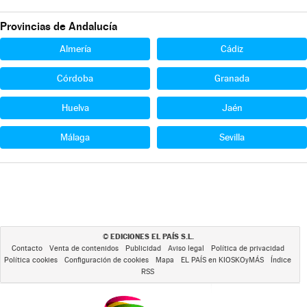
Provincias de Andalucía
Almería
Cádiz
Córdoba
Granada
Huelva
Jaén
Málaga
Sevilla
EDICIONES EL PAÍS S.L.
©
Contacto
Venta de contenidos
Publicidad
Aviso legal
Política de privacidad
Política cookies
Configuración de cookies
Mapa
EL PAÍS en KIOSKOyMÁS
Índice
RSS