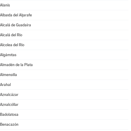
Alanís
Albaida del Aljarafe
Alcalá de Guadaíra
Alcalá del Río
Alcolea del Río
Algámitas
Almadén de la Plata
Almensilla
Arahal
Aznalcázar
Aznalcóllar
Badolatosa
Benacazón