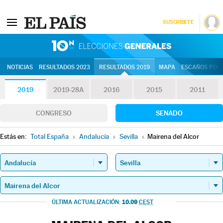
SUSCRÍBETE
10N | Eleccion
NOTICIAS
RESULTADOS 2023
RESULTADOS 2019
MAPA
ESCAÑOS POR 
2019
2019-28A
2016
2015
2011
CONGRESO
SENADO
Estás en:
Total España
»
Andalucía
»
Sevilla
»
Mairena del Alcor
10.09
ÚLTIMA ACTUALIZACIÓN:
CEST