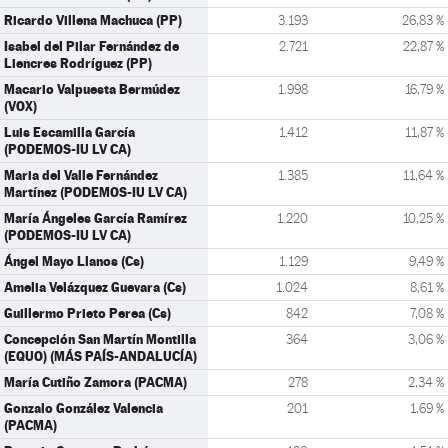
Ricardo Villena Machuca (PP)
3.193
26,83 %
Isabel del Pilar Fernández de
2.721
22,87 %
Liencres Rodríguez (PP)
Macario Valpuesta Bermúdez
1.998
16,79 %
(VOX)
Luis Escamilla García
1.412
11,87 %
(PODEMOS-IU LV CA)
Maria del Valle Fernández
1.385
11,64 %
Martínez (PODEMOS-IU LV CA)
María Ángeles García Ramírez
1.220
10,25 %
(PODEMOS-IU LV CA)
Ángel Mayo Llanos (Cs)
1.129
9,49 %
Amelia Velázquez Guevara (Cs)
1.024
8,61 %
Guillermo Prieto Perea (Cs)
842
7,08 %
Concepción San Martín Montilla
364
3,06 %
(EQUO) (MÁS PAÍS-ANDALUCÍA)
María Cutiño Zamora (PACMA)
278
2,34 %
Gonzalo González Valencia
201
1,69 %
(PACMA)