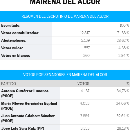
MAIRENA DEL ALCOR
RESUMEN DEL ESCRUTINIO DE MAIRENA DEL ALCOR
Escrutado:
100 %
Votos contabilizados:
12.817
71,38 %
Abstenciones:
5.139
28,62 %
Votos nulos:
557
4,35 %
Votos en blanco:
360
2,94 %
VOTOS POR SENADORES EN MAIRENA DEL ALCOR
PARTIDO
VOTOS
%
Antonio Gutiérrez Limones
4.137
34,76 %
(PSOE)
María Nieves Hernández Espinal
4.053
34,06 %
(PSOE)
Juan Antonio Gilabert Sánchez
3.884
32,64 %
(PSOE)
José Luis Sanz Ruiz (PP)
3.353
28,18 %