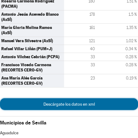
Rosario Carmona Rodríguez
180
1,51 %
(PACMA)
Antonio Jesús Acevedo Blanco
178
1,5 %
(AxSÍ)
María Gloria Molina Ramos
161
1,35 %
(AxSÍ)
Manuel Vera Silvestre (AxSÍ)
121
1,02 %
Rafael Villar Liñán (PUM+J)
40
0,34 %
Antonio Vílchez Cebrián (PCPA)
33
0,28 %
Francisco Vicedo Carmona
33
0,28 %
(RECORTES CERO-GV)
Ana María Alés García
23
0,19 %
(RECORTES CERO-GV)
Descárgate los datos en xml
Municipios de Sevilla
Aguadulce