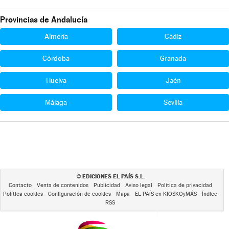
Provincias de Andalucía
Almería
Cádiz
Córdoba
Granada
Huelva
Jaén
Málaga
Sevilla
EDICIONES EL PAÍS S.L.
©
Contacto
Venta de contenidos
Publicidad
Aviso legal
Política de privacidad
Política cookies
Configuración de cookies
Mapa
EL PAÍS en KIOSKOyMÁS
Índice
RSS