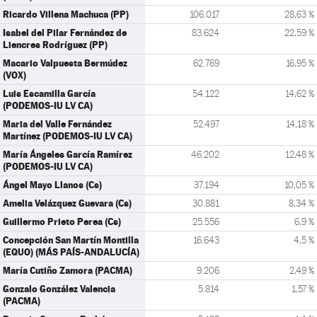
Ricardo Villena Machuca (PP)
106.017
28,63 %
Isabel del Pilar Fernández de
83.624
22,59 %
Liencres Rodríguez (PP)
Macario Valpuesta Bermúdez
62.769
16,95 %
(VOX)
Luis Escamilla García
54.122
14,62 %
(PODEMOS-IU LV CA)
Maria del Valle Fernández
52.497
14,18 %
Martínez (PODEMOS-IU LV CA)
María Ángeles García Ramírez
46.202
12,48 %
(PODEMOS-IU LV CA)
Ángel Mayo Llanos (Cs)
37.194
10,05 %
Amelia Velázquez Guevara (Cs)
30.881
8,34 %
Guillermo Prieto Perea (Cs)
25.556
6,9 %
Concepción San Martín Montilla
16.643
4,5 %
(EQUO) (MÁS PAÍS-ANDALUCÍA)
María Cutiño Zamora (PACMA)
9.206
2,49 %
Gonzalo González Valencia
5.814
1,57 %
(PACMA)