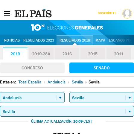
SUSCRÍBETE
10N | Eleccion
NOTICIAS
RESULTADOS 2023
RESULTADOS 2019
MAPA
ESCAÑOS POR 
2019
2019-28A
2016
2015
2011
CONGRESO
SENADO
Estás en:
Total España
»
Andalucía
»
Sevilla
»
Sevilla
10.09
ÚLTIMA ACTUALIZACIÓN:
CEST