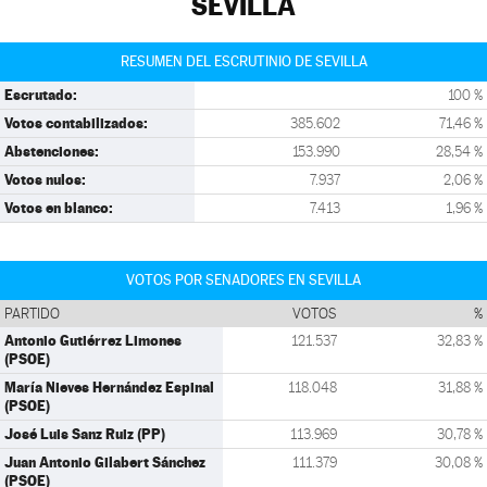
SEVILLA
RESUMEN DEL ESCRUTINIO DE SEVILLA
Escrutado:
100 %
Votos contabilizados:
385.602
71,46 %
Abstenciones:
153.990
28,54 %
Votos nulos:
7.937
2,06 %
Votos en blanco:
7.413
1,96 %
VOTOS POR SENADORES EN SEVILLA
PARTIDO
VOTOS
%
Antonio Gutiérrez Limones
121.537
32,83 %
(PSOE)
María Nieves Hernández Espinal
118.048
31,88 %
(PSOE)
José Luis Sanz Ruiz (PP)
113.969
30,78 %
Juan Antonio Gilabert Sánchez
111.379
30,08 %
(PSOE)