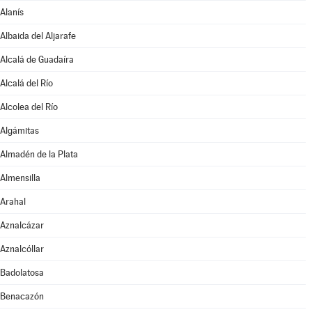
Alanís
Albaida del Aljarafe
Alcalá de Guadaíra
Alcalá del Río
Alcolea del Río
Algámitas
Almadén de la Plata
Almensilla
Arahal
Aznalcázar
Aznalcóllar
Badolatosa
Benacazón