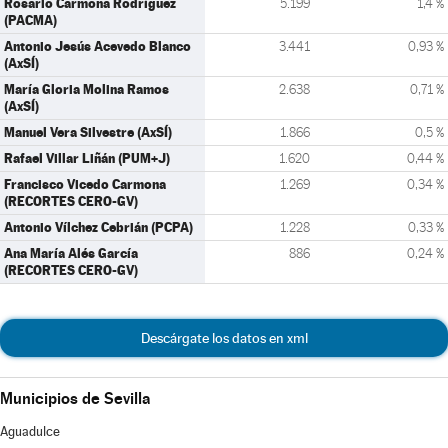
Rosario Carmona Rodríguez
5.199
1,4 %
(PACMA)
Antonio Jesús Acevedo Blanco
3.441
0,93 %
(AxSÍ)
María Gloria Molina Ramos
2.638
0,71 %
(AxSÍ)
Manuel Vera Silvestre (AxSÍ)
1.866
0,5 %
Rafael Villar Liñán (PUM+J)
1.620
0,44 %
Francisco Vicedo Carmona
1.269
0,34 %
(RECORTES CERO-GV)
Antonio Vílchez Cebrián (PCPA)
1.228
0,33 %
Ana María Alés García
886
0,24 %
(RECORTES CERO-GV)
Descárgate los datos en xml
Municipios de Sevilla
Aguadulce