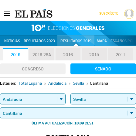
SUSCRÍBETE
10N | Eleccion
NOTICIAS
RESULTADOS 2023
RESULTADOS 2019
MAPA
ESCAÑOS POR 
2019
2019-28A
2016
2015
2011
CONGRESO
SENADO
Estás en:
Total España
»
Andalucía
»
Sevilla
»
Cantillana
10.09
ÚLTIMA ACTUALIZACIÓN:
CEST