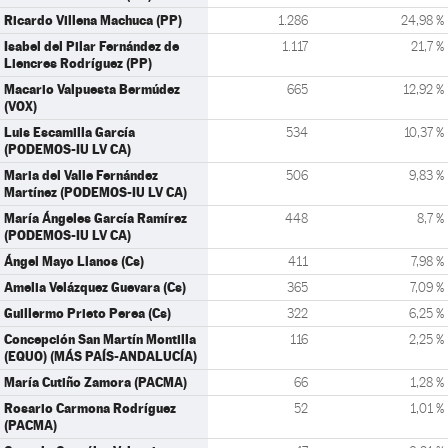
Ricardo Villena Machuca (PP)
1.286
24,98 %
Isabel del Pilar Fernández de
1.117
21,7 %
Liencres Rodríguez (PP)
Macario Valpuesta Bermúdez
665
12,92 %
(VOX)
Luis Escamilla García
534
10,37 %
(PODEMOS-IU LV CA)
Maria del Valle Fernández
506
9,83 %
Martínez (PODEMOS-IU LV CA)
María Ángeles García Ramírez
448
8,7 %
(PODEMOS-IU LV CA)
Ángel Mayo Llanos (Cs)
411
7,98 %
Amelia Velázquez Guevara (Cs)
365
7,09 %
Guillermo Prieto Perea (Cs)
322
6,25 %
Concepción San Martín Montilla
116
2,25 %
(EQUO) (MÁS PAÍS-ANDALUCÍA)
María Cutiño Zamora (PACMA)
66
1,28 %
Rosario Carmona Rodríguez
52
1,01 %
(PACMA)