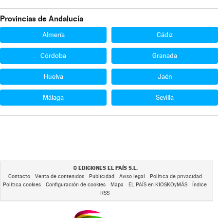
Provincias de Andalucía
Almería
Cádiz
Córdoba
Granada
Huelva
Jaén
Málaga
Sevilla
EDICIONES EL PAÍS S.L.
©
Contacto
Venta de contenidos
Publicidad
Aviso legal
Política de privacidad
Política cookies
Configuración de cookies
Mapa
EL PAÍS en KIOSKOyMÁS
Índice
RSS