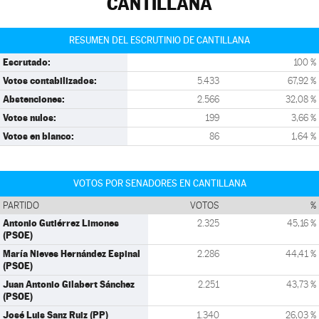
CANTILLANA
RESUMEN DEL ESCRUTINIO DE CANTILLANA
Escrutado:
100 %
Votos contabilizados:
5.433
67,92 %
Abstenciones:
2.566
32,08 %
Votos nulos:
199
3,66 %
Votos en blanco:
86
1,64 %
VOTOS POR SENADORES EN CANTILLANA
PARTIDO
VOTOS
%
Antonio Gutiérrez Limones
2.325
45,16 %
(PSOE)
María Nieves Hernández Espinal
2.286
44,41 %
(PSOE)
Juan Antonio Gilabert Sánchez
2.251
43,73 %
(PSOE)
José Luis Sanz Ruiz (PP)
1.340
26,03 %