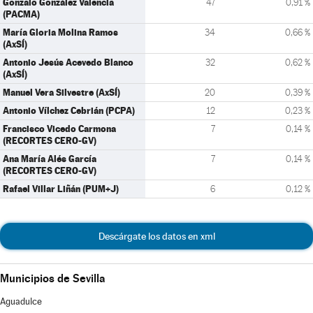
Gonzalo González Valencia
47
0,91 %
(PACMA)
María Gloria Molina Ramos
34
0,66 %
(AxSÍ)
Antonio Jesús Acevedo Blanco
32
0,62 %
(AxSÍ)
Manuel Vera Silvestre (AxSÍ)
20
0,39 %
Antonio Vílchez Cebrián (PCPA)
12
0,23 %
Francisco Vicedo Carmona
7
0,14 %
(RECORTES CERO-GV)
Ana María Alés García
7
0,14 %
(RECORTES CERO-GV)
Rafael Villar Liñán (PUM+J)
6
0,12 %
Descárgate los datos en xml
Municipios de Sevilla
Aguadulce