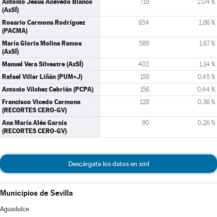
Antonio Jesús Acevedo Blanco
719
2,04 %
(AxSÍ)
Rosario Carmona Rodríguez
654
1,86 %
(PACMA)
María Gloria Molina Ramos
589
1,67 %
(AxSÍ)
Manuel Vera Silvestre (AxSÍ)
402
1,14 %
Rafael Villar Liñán (PUM+J)
158
0,45 %
Antonio Vílchez Cebrián (PCPA)
156
0,44 %
Francisco Vicedo Carmona
128
0,36 %
(RECORTES CERO-GV)
Ana María Alés García
90
0,26 %
(RECORTES CERO-GV)
Descárgate los datos en xml
Municipios de Sevilla
Aguadulce