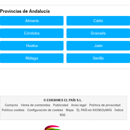
Provincias de Andalucía
Almería
Cádiz
Córdoba
Granada
Huelva
Jaén
Málaga
Sevilla
EDICIONES EL PAÍS S.L.
©
Contacto
Venta de contenidos
Publicidad
Aviso legal
Política de privacidad
Política cookies
Configuración de cookies
Mapa
EL PAÍS en KIOSKOyMÁS
Índice
RSS