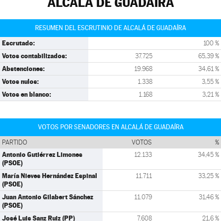
ALCALÁ DE GUADAÍRA
RESUMEN DEL ESCRUTINIO DE ALCALÁ DE GUADAÍRA
Escrutado:
100 %
Votos contabilizados:
37.725
65,39 %
Abstenciones:
19.968
34,61 %
Votos nulos:
1.338
3,55 %
Votos en blanco:
1.168
3,21 %
VOTOS POR SENADORES EN ALCALÁ DE GUADAÍRA
PARTIDO
VOTOS
%
Antonio Gutiérrez Limones
12.133
34,45 %
(PSOE)
María Nieves Hernández Espinal
11.711
33,25 %
(PSOE)
Juan Antonio Gilabert Sánchez
11.079
31,46 %
(PSOE)
José Luis Sanz Ruiz (PP)
7.608
21,6 %