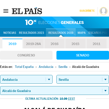
SUSCRÍBETE
10N | Eleccion
NOTICIAS
RESULTADOS 2023
RESULTADOS 2019
MAPA
ESCAÑOS POR 
2019
2019-28A
2016
2015
2011
CONGRESO
SENADO
Estás en:
Total España
»
Andalucía
»
Sevilla
»
Alcalá de Guadaíra
10.09
ÚLTIMA ACTUALIZACIÓN:
CEST