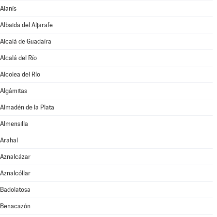
Alanís
Albaida del Aljarafe
Alcalá de Guadaíra
Alcalá del Río
Alcolea del Río
Algámitas
Almadén de la Plata
Almensilla
Arahal
Aznalcázar
Aznalcóllar
Badolatosa
Benacazón