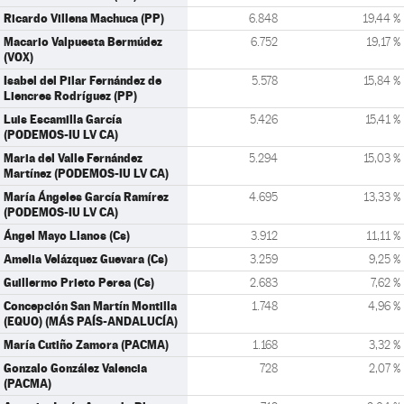
Ricardo Villena Machuca (PP)
6.848
19,44 %
Macario Valpuesta Bermúdez
6.752
19,17 %
(VOX)
Isabel del Pilar Fernández de
5.578
15,84 %
Liencres Rodríguez (PP)
Luis Escamilla García
5.426
15,41 %
(PODEMOS-IU LV CA)
Maria del Valle Fernández
5.294
15,03 %
Martínez (PODEMOS-IU LV CA)
María Ángeles García Ramírez
4.695
13,33 %
(PODEMOS-IU LV CA)
Ángel Mayo Llanos (Cs)
3.912
11,11 %
Amelia Velázquez Guevara (Cs)
3.259
9,25 %
Guillermo Prieto Perea (Cs)
2.683
7,62 %
Concepción San Martín Montilla
1.748
4,96 %
(EQUO) (MÁS PAÍS-ANDALUCÍA)
María Cutiño Zamora (PACMA)
1.168
3,32 %
Gonzalo González Valencia
728
2,07 %
(PACMA)