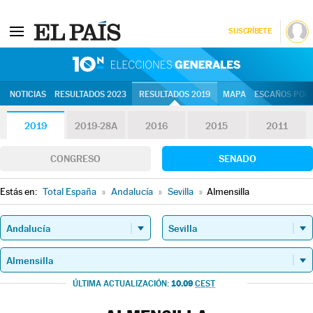
SUSCRÍBETE
10N | Eleccion
NOTICIAS
RESULTADOS 2023
RESULTADOS 2019
MAPA
ESCAÑOS POR 
2019
2019-28A
2016
2015
2011
CONGRESO
SENADO
Estás en:
Total España
»
Andalucía
»
Sevilla
»
Almensilla
10.09
ÚLTIMA ACTUALIZACIÓN:
CEST