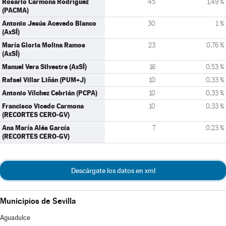
Rosario Carmona Rodríguez
45
1,49 %
(PACMA)
Antonio Jesús Acevedo Blanco
30
1 %
(AxSÍ)
María Gloria Molina Ramos
23
0,76 %
(AxSÍ)
Manuel Vera Silvestre (AxSÍ)
16
0,53 %
Rafael Villar Liñán (PUM+J)
10
0,33 %
Antonio Vílchez Cebrián (PCPA)
10
0,33 %
Francisco Vicedo Carmona
10
0,33 %
(RECORTES CERO-GV)
Ana María Alés García
7
0,23 %
(RECORTES CERO-GV)
Descárgate los datos en xml
Municipios de Sevilla
Aguadulce