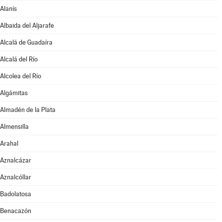
Alanís
Albaida del Aljarafe
Alcalá de Guadaíra
Alcalá del Río
Alcolea del Río
Algámitas
Almadén de la Plata
Almensilla
Arahal
Aznalcázar
Aznalcóllar
Badolatosa
Benacazón