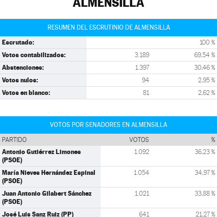
ALMENSILLA
RESUMEN DEL ESCRUTINIO DE ALMENSILLA
Escrutado:
100 %
Votos contabilizados:
3.189
69,54 %
Abstenciones:
1.397
30,46 %
Votos nulos:
94
2,95 %
Votos en blanco:
81
2,62 %
VOTOS POR SENADORES EN ALMENSILLA
PARTIDO
VOTOS
%
Antonio Gutiérrez Limones
1.092
36,23 %
(PSOE)
María Nieves Hernández Espinal
1.054
34,97 %
(PSOE)
Juan Antonio Gilabert Sánchez
1.021
33,88 %
(PSOE)
José Luis Sanz Ruiz (PP)
641
21,27 %