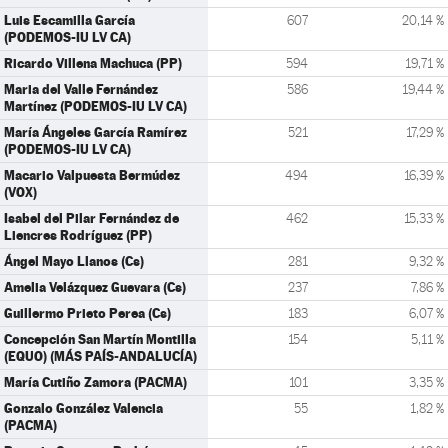
Luis Escamilla García
607
20,14 %
(PODEMOS-IU LV CA)
Ricardo Villena Machuca (PP)
594
19,71 %
Maria del Valle Fernández
586
19,44 %
Martínez (PODEMOS-IU LV CA)
María Ángeles García Ramírez
521
17,29 %
(PODEMOS-IU LV CA)
Macario Valpuesta Bermúdez
494
16,39 %
(VOX)
Isabel del Pilar Fernández de
462
15,33 %
Liencres Rodríguez (PP)
Ángel Mayo Llanos (Cs)
281
9,32 %
Amelia Velázquez Guevara (Cs)
237
7,86 %
Guillermo Prieto Perea (Cs)
183
6,07 %
Concepción San Martín Montilla
154
5,11 %
(EQUO) (MÁS PAÍS-ANDALUCÍA)
María Cutiño Zamora (PACMA)
101
3,35 %
Gonzalo González Valencia
55
1,82 %
(PACMA)