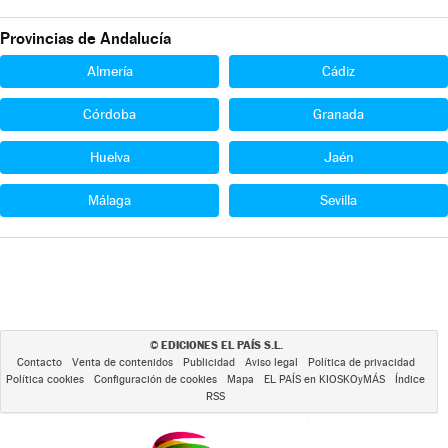
Provincias de Andalucía
Almería
Cádiz
Córdoba
Granada
Huelva
Jaén
Málaga
Sevilla
EDICIONES EL PAÍS S.L.
©
Contacto
Venta de contenidos
Publicidad
Aviso legal
Política de privacidad
Política cookies
Configuración de cookies
Mapa
EL PAÍS en KIOSKOyMÁS
Índice
RSS