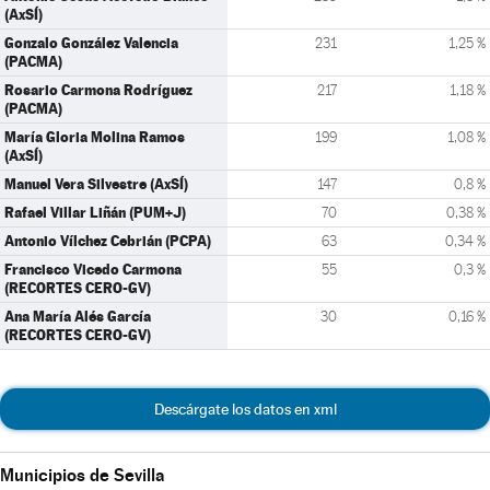
(AxSÍ)
Gonzalo González Valencia
231
1,25 %
(PACMA)
Rosario Carmona Rodríguez
217
1,18 %
(PACMA)
María Gloria Molina Ramos
199
1,08 %
(AxSÍ)
Manuel Vera Silvestre (AxSÍ)
147
0,8 %
Rafael Villar Liñán (PUM+J)
70
0,38 %
Antonio Vílchez Cebrián (PCPA)
63
0,34 %
Francisco Vicedo Carmona
55
0,3 %
(RECORTES CERO-GV)
Ana María Alés García
30
0,16 %
(RECORTES CERO-GV)
Descárgate los datos en xml
Municipios de Sevilla