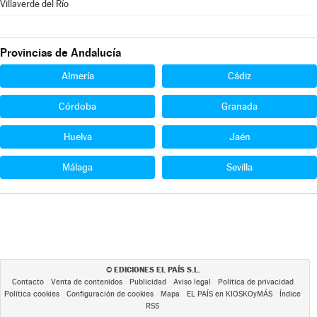
Villaverde del Río
Provincias de Andalucía
Almería
Cádiz
Córdoba
Granada
Huelva
Jaén
Málaga
Sevilla
EDICIONES EL PAÍS S.L.
©
Contacto
Venta de contenidos
Publicidad
Aviso legal
Política de privacidad
Política cookies
Configuración de cookies
Mapa
EL PAÍS en KIOSKOyMÁS
Índice
RSS