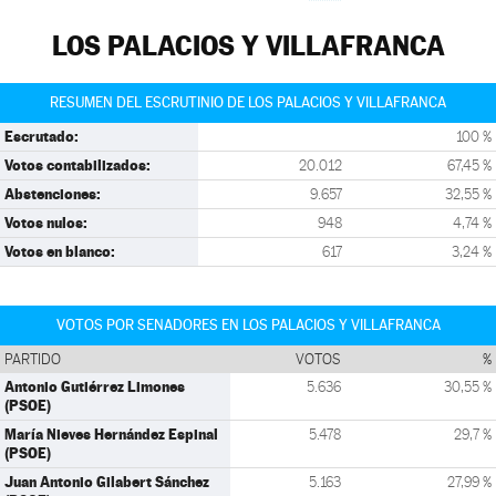
LOS PALACIOS Y VILLAFRANCA
RESUMEN DEL ESCRUTINIO DE LOS PALACIOS Y VILLAFRANCA
Escrutado:
100 %
Votos contabilizados:
20.012
67,45 %
Abstenciones:
9.657
32,55 %
Votos nulos:
948
4,74 %
Votos en blanco:
617
3,24 %
VOTOS POR SENADORES EN LOS PALACIOS Y VILLAFRANCA
PARTIDO
VOTOS
%
Antonio Gutiérrez Limones
5.636
30,55 %
(PSOE)
María Nieves Hernández Espinal
5.478
29,7 %
(PSOE)
Juan Antonio Gilabert Sánchez
5.163
27,99 %