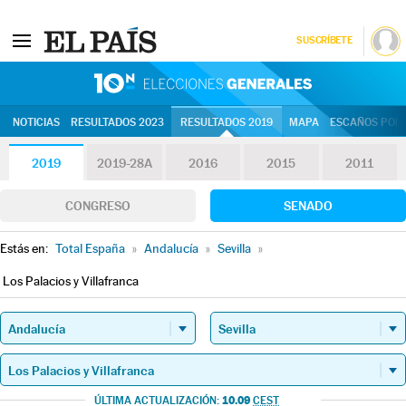
SUSCRÍBETE
10N | Eleccion
NOTICIAS
RESULTADOS 2023
RESULTADOS 2019
MAPA
ESCAÑOS POR 
2019
2019-28A
2016
2015
2011
CONGRESO
SENADO
Estás en:
Total España
»
Andalucía
»
Sevilla
»
Los Palacios y Villafranca
10.09
ÚLTIMA ACTUALIZACIÓN:
CEST