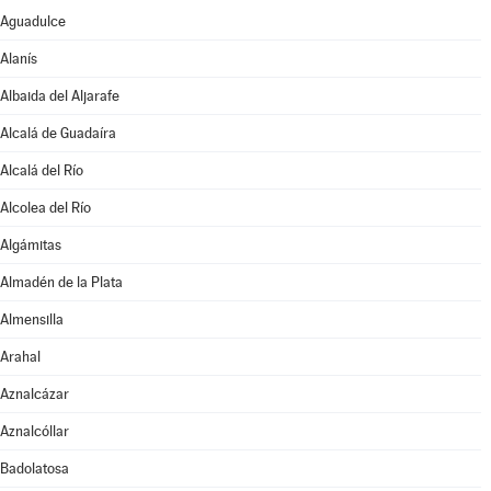
Aguadulce
Alanís
Albaida del Aljarafe
Alcalá de Guadaíra
Alcalá del Río
Alcolea del Río
Algámitas
Almadén de la Plata
Almensilla
Arahal
Aznalcázar
Aznalcóllar
Badolatosa