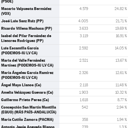
(PSOE)
Macario Valpuesta Bermúdez
4.579
24,82 %
(VOX)
José Luis Sanz Ruiz (PP)
4.005
21,71 %
Ricardo Villena Machuca (PP)
3.633
19,69 %
Isabel del Pilar Fernández de
3.119
16,91 %
Liencres Rodríguez (PP)
Luis Escamilla García
2.592
14,05 %
(PODEMOS-IU LV CA)
Maria del Valle Fernández
2.521
13,67 %
Martínez (PODEMOS-IU LV CA)
María Ángeles García Ramírez
2.326
12,61 %
(PODEMOS-IU LV CA)
Ángel Mayo Llanos (Cs)
2.118
11,48 %
Amelia Velázquez Guevara (Cs)
1.903
10,32 %
Guillermo Prieto Perea (Cs)
1.618
8,77 %
Concepción San Martín Montilla
542
2,94 %
(EQUO) (MÁS PAÍS-ANDALUCÍA)
María Cutiño Zamora (PACMA)
358
1,94 %
Antonio Jesús Acevedo Blanco
239
1,3 %