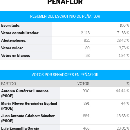
PEÑAFLOR
RESUMEN DEL ESCRUTINIO DE PEÑAFLOR
Escrutado:
100 %
Votos contabilizados:
2.143
71,58 %
Abstenciones:
851
28,42 %
Votos nulos:
80
3,73 %
Votos en blanco:
38
1,84 %
VOTOS POR SENADORES EN PEÑAFLOR
PARTIDO
VOTOS
%
Antonio Gutiérrez Limones
900
44,44 %
(PSOE)
María Nieves Hernández Espinal
891
44 %
(PSOE)
Juan Antonio Gilabert Sánchez
884
43,65 %
(PSOE)
Luis Escamilla García
466
23,01 %