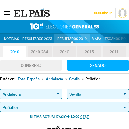
SUSCRÍBETE
10N | Eleccion
NOTICIAS
RESULTADOS 2023
RESULTADOS 2019
MAPA
ESCAÑOS POR 
2019
2019-28A
2016
2015
2011
CONGRESO
SENADO
Estás en:
Total España
»
Andalucía
»
Sevilla
»
Peñaflor
10.09
ÚLTIMA ACTUALIZACIÓN:
CEST