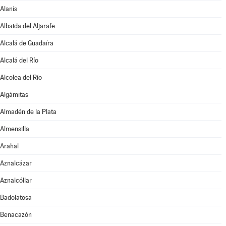
Alanís
Albaida del Aljarafe
Alcalá de Guadaíra
Alcalá del Río
Alcolea del Río
Algámitas
Almadén de la Plata
Almensilla
Arahal
Aznalcázar
Aznalcóllar
Badolatosa
Benacazón