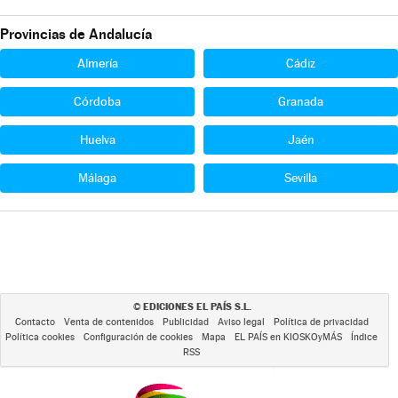
Provincias de Andalucía
Almería
Cádiz
Córdoba
Granada
Huelva
Jaén
Málaga
Sevilla
EDICIONES EL PAÍS S.L.
©
Contacto
Venta de contenidos
Publicidad
Aviso legal
Política de privacidad
Política cookies
Configuración de cookies
Mapa
EL PAÍS en KIOSKOyMÁS
Índice
RSS