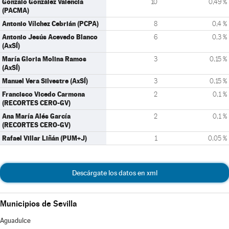
Gonzalo González Valencia
10
0,49 %
(PACMA)
Antonio Vílchez Cebrián (PCPA)
8
0,4 %
Antonio Jesús Acevedo Blanco
6
0,3 %
(AxSÍ)
María Gloria Molina Ramos
3
0,15 %
(AxSÍ)
Manuel Vera Silvestre (AxSÍ)
3
0,15 %
Francisco Vicedo Carmona
2
0,1 %
(RECORTES CERO-GV)
Ana María Alés García
2
0,1 %
(RECORTES CERO-GV)
Rafael Villar Liñán (PUM+J)
1
0,05 %
Descárgate los datos en xml
Municipios de Sevilla
Aguadulce