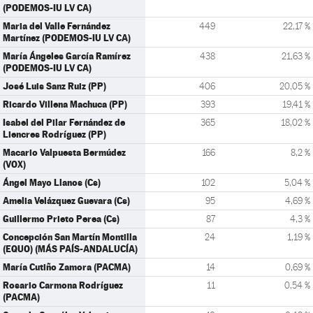
(PODEMOS-IU LV CA)
Maria del Valle Fernández
449
22,17 %
Martínez (PODEMOS-IU LV CA)
María Ángeles García Ramírez
438
21,63 %
(PODEMOS-IU LV CA)
José Luis Sanz Ruiz (PP)
406
20,05 %
Ricardo Villena Machuca (PP)
393
19,41 %
Isabel del Pilar Fernández de
365
18,02 %
Liencres Rodríguez (PP)
Macario Valpuesta Bermúdez
166
8,2 %
(VOX)
Ángel Mayo Llanos (Cs)
102
5,04 %
Amelia Velázquez Guevara (Cs)
95
4,69 %
Guillermo Prieto Perea (Cs)
87
4,3 %
Concepción San Martín Montilla
24
1,19 %
(EQUO) (MÁS PAÍS-ANDALUCÍA)
María Cutiño Zamora (PACMA)
14
0,69 %
Rosario Carmona Rodríguez
11
0,54 %
(PACMA)