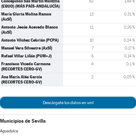
Concepción San Martín Montilla
62
1,48 %
(EQUO) (MÁS PAÍS-ANDALUCÍA)
María Gloria Molina Ramos
13
0,31 %
(AxSÍ)
Antonio Jesús Acevedo Blanco
11
0,26 %
(AxSÍ)
Antonio Vílchez Cebrián (PCPA)
10
0,24 %
Manuel Vera Silvestre (AxSÍ)
7
0,17 %
Rafael Villar Liñán (PUM+J)
6
0,14 %
Francisco Vicedo Carmona
4
0,1 %
(RECORTES CERO-GV)
Ana María Alés García
2
0,05 %
(RECORTES CERO-GV)
Descárgate los datos en xml
Municipios de Sevilla
Aguadulce