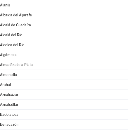
Alanís
Albaida del Aljarafe
Alcalá de Guadaíra
Alcalá del Río
Alcolea del Río
Algámitas
Almadén de la Plata
Almensilla
Arahal
Aznalcázar
Aznalcóllar
Badolatosa
Benacazón