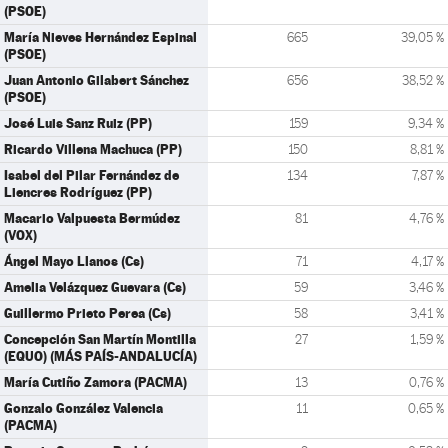
(PSOE)
María Nieves Hernández Espinal
665
39,05 %
(PSOE)
Juan Antonio Gilabert Sánchez
656
38,52 %
(PSOE)
José Luis Sanz Ruiz (PP)
159
9,34 %
Ricardo Villena Machuca (PP)
150
8,81 %
Isabel del Pilar Fernández de
134
7,87 %
Liencres Rodríguez (PP)
Macario Valpuesta Bermúdez
81
4,76 %
(VOX)
Ángel Mayo Llanos (Cs)
71
4,17 %
Amelia Velázquez Guevara (Cs)
59
3,46 %
Guillermo Prieto Perea (Cs)
58
3,41 %
Concepción San Martín Montilla
27
1,59 %
(EQUO) (MÁS PAÍS-ANDALUCÍA)
María Cutiño Zamora (PACMA)
13
0,76 %
Gonzalo González Valencia
11
0,65 %
(PACMA)