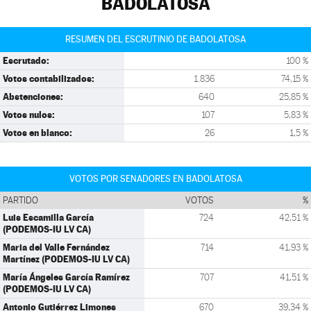
BADOLATOSA
RESUMEN DEL ESCRUTINIO DE BADOLATOSA
Escrutado:
100 %
Votos contabilizados:
1.836
74,15 %
Abstenciones:
640
25,85 %
Votos nulos:
107
5,83 %
Votos en blanco:
26
1,5 %
VOTOS POR SENADORES EN BADOLATOSA
PARTIDO
VOTOS
%
Luis Escamilla García
724
42,51 %
(PODEMOS-IU LV CA)
Maria del Valle Fernández
714
41,93 %
Martínez (PODEMOS-IU LV CA)
María Ángeles García Ramírez
707
41,51 %
(PODEMOS-IU LV CA)
Antonio Gutiérrez Limones
670
39,34 %