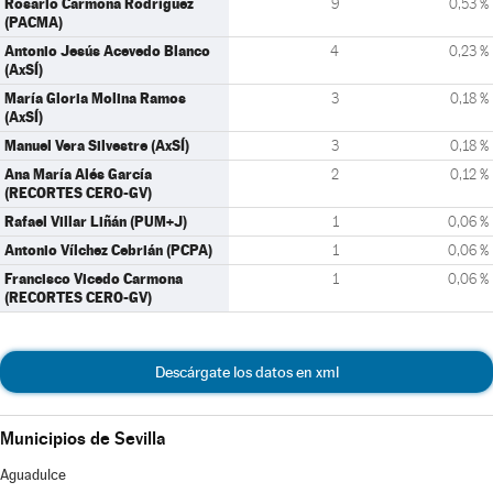
Rosario Carmona Rodríguez
9
0,53 %
(PACMA)
Antonio Jesús Acevedo Blanco
4
0,23 %
(AxSÍ)
María Gloria Molina Ramos
3
0,18 %
(AxSÍ)
Manuel Vera Silvestre (AxSÍ)
3
0,18 %
Ana María Alés García
2
0,12 %
(RECORTES CERO-GV)
Rafael Villar Liñán (PUM+J)
1
0,06 %
Antonio Vílchez Cebrián (PCPA)
1
0,06 %
Francisco Vicedo Carmona
1
0,06 %
(RECORTES CERO-GV)
Descárgate los datos en xml
Municipios de Sevilla
Aguadulce