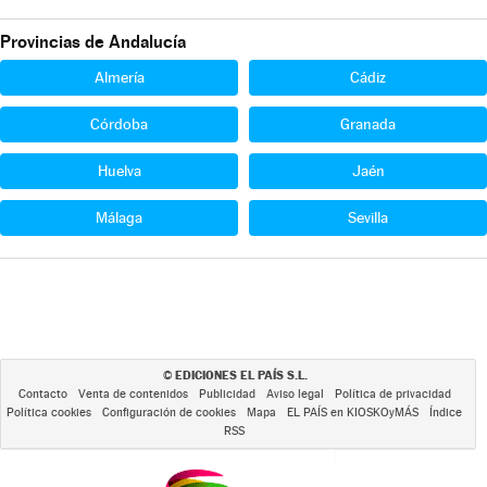
Provincias de Andalucía
Almería
Cádiz
Córdoba
Granada
Huelva
Jaén
Málaga
Sevilla
EDICIONES EL PAÍS S.L.
©
Contacto
Venta de contenidos
Publicidad
Aviso legal
Política de privacidad
Política cookies
Configuración de cookies
Mapa
EL PAÍS en KIOSKOyMÁS
Índice
RSS