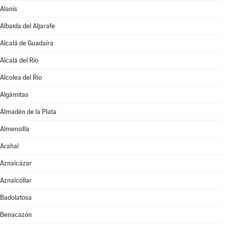
Alanís
Albaida del Aljarafe
Alcalá de Guadaíra
Alcalá del Río
Alcolea del Río
Algámitas
Almadén de la Plata
Almensilla
Arahal
Aznalcázar
Aznalcóllar
Badolatosa
Benacazón