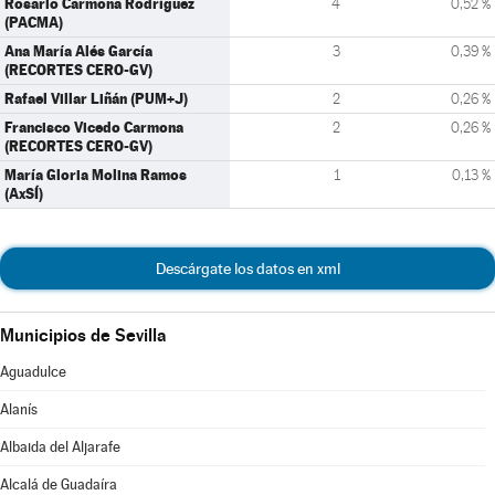
Rosario Carmona Rodríguez
4
0,52 %
(PACMA)
Ana María Alés García
3
0,39 %
(RECORTES CERO-GV)
Rafael Villar Liñán (PUM+J)
2
0,26 %
Francisco Vicedo Carmona
2
0,26 %
(RECORTES CERO-GV)
María Gloria Molina Ramos
1
0,13 %
(AxSÍ)
Descárgate los datos en xml
Municipios de Sevilla
Aguadulce
Alanís
Albaida del Aljarafe
Alcalá de Guadaíra