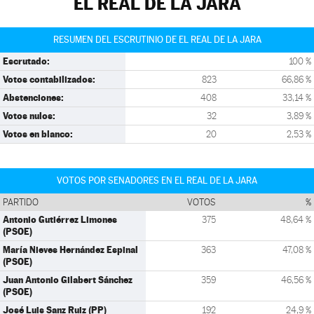
EL REAL DE LA JARA
RESUMEN DEL ESCRUTINIO DE EL REAL DE LA JARA
Escrutado:
100 %
Votos contabilizados:
823
66,86 %
Abstenciones:
408
33,14 %
Votos nulos:
32
3,89 %
Votos en blanco:
20
2,53 %
VOTOS POR SENADORES EN EL REAL DE LA JARA
PARTIDO
VOTOS
%
Antonio Gutiérrez Limones
375
48,64 %
(PSOE)
María Nieves Hernández Espinal
363
47,08 %
(PSOE)
Juan Antonio Gilabert Sánchez
359
46,56 %
(PSOE)
José Luis Sanz Ruiz (PP)
192
24,9 %