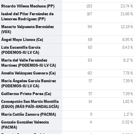
Ricardo Villena Machuca (PP)
183
23,74 %
Isabel del Pilar Fernández de
167
21,66 %
Liencres Rodríguez (PP)
Macario Valpuesta Bermúdez
94
12,19 %
(VOX)
Ángel Mayo Llanos (Cs)
69
8,95 %
Luis Escamilla García
65
8,43 %
(PODEMOS-IU LV CA)
Maria del Valle Fernández
63
8,17 %
Martínez (PODEMOS-IU LV CA)
Amelia Velázquez Guevara (Cs)
60
7,78 %
María Ángeles García Ramírez
57
7,39 %
(PODEMOS-IU LV CA)
Guillermo Prieto Perea (Cs)
57
7,39 %
Concepción San Martín Montilla
14
1,82 %
(EQUO) (MÁS PAÍS-ANDALUCÍA)
María Cutiño Zamora (PACMA)
9
1,17 %
Gonzalo González Valencia
4
0,52 %
(PACMA)