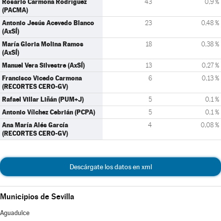
Rosario Carmona Rodríguez
43
0,9 %
(PACMA)
Antonio Jesús Acevedo Blanco
23
0,48 %
(AxSÍ)
María Gloria Molina Ramos
18
0,38 %
(AxSÍ)
Manuel Vera Silvestre (AxSÍ)
13
0,27 %
Francisco Vicedo Carmona
6
0,13 %
(RECORTES CERO-GV)
Rafael Villar Liñán (PUM+J)
5
0,1 %
Antonio Vílchez Cebrián (PCPA)
5
0,1 %
Ana María Alés García
4
0,08 %
(RECORTES CERO-GV)
Descárgate los datos en xml
Municipios de Sevilla
Aguadulce