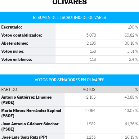
OLIVARES
RESUMEN DEL ESCRUTINIO DE OLIVARES
Escrutado:
100 %
Votos contabilizados:
5.078
69,82 %
Abstenciones:
2.195
30,18 %
Votos nulos:
168
3,31 %
Votos en blanco:
118
2,4 %
VOTOS POR SENADORES EN OLIVARES
PARTIDO
VOTOS
%
Antonio Gutiérrez Limones
2.103
43,89 %
(PSOE)
María Nieves Hernández Espinal
2.064
43,07 %
(PSOE)
Juan Antonio Gilabert Sánchez
1.982
41,36 %
(PSOE)
José Luis Sanz Ruiz (PP)
1.255
26,19 %