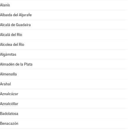
Alanís
Albaida del Aljarafe
Alcalá de Guadaíra
Alcalá del Río
Alcolea del Río
Algámitas
Almadén de la Plata
Almensilla
Arahal
Aznalcázar
Aznalcóllar
Badolatosa
Benacazón