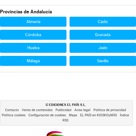
Provincias de Andalucía
Almería
Cádiz
Córdoba
Granada
Huelva
Jaén
Málaga
Sevilla
EDICIONES EL PAÍS S.L.
©
Contacto
Venta de contenidos
Publicidad
Aviso legal
Política de privacidad
Política cookies
Configuración de cookies
Mapa
EL PAÍS en KIOSKOyMÁS
Índice
RSS