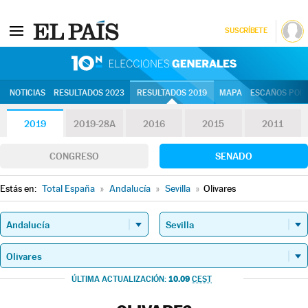
SUSCRÍBETE
10N | Eleccion
NOTICIAS
RESULTADOS 2023
RESULTADOS 2019
MAPA
ESCAÑOS POR 
2019
2019-28A
2016
2015
2011
CONGRESO
SENADO
Estás en:
Total España
»
Andalucía
»
Sevilla
»
Olivares
10.09
ÚLTIMA ACTUALIZACIÓN:
CEST