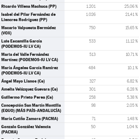
Ricardo Villena Machuca (PP)
1.201
25,06 %
Isabel del Pilar Fernández de
1.026
21,41 %
Liencres Rodríguez (PP)
Macario Valpuesta Bermúdez
750
15,65 %
(VOX)
Luis Escamilla García
533
11,12 %
(PODEMOS-IU LV CA)
Maria del Valle Fernández
513
10,71 %
Martínez (PODEMOS-IU LV CA)
María Ángeles García Ramírez
484
10,1 %
(PODEMOS-IU LV CA)
Ángel Mayo Llanos (Cs)
327
6,82 %
Amelia Velázquez Guevara (Cs)
301
6,28 %
Guillermo Prieto Perea (Cs)
258
5,38 %
Concepción San Martín Montilla
98
2,05 %
(EQUO) (MÁS PAÍS-ANDALUCÍA)
María Cutiño Zamora (PACMA)
71
1,48 %
Gonzalo González Valencia
50
1,04 %
(PACMA)