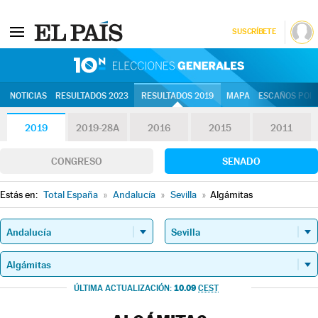
SUSCRÍBETE
10N | Eleccion
NOTICIAS
RESULTADOS 2023
RESULTADOS 2019
MAPA
ESCAÑOS POR 
2019
2019-28A
2016
2015
2011
CONGRESO
SENADO
Estás en:
Total España
»
Andalucía
»
Sevilla
»
Algámitas
10.09
ÚLTIMA ACTUALIZACIÓN:
CEST