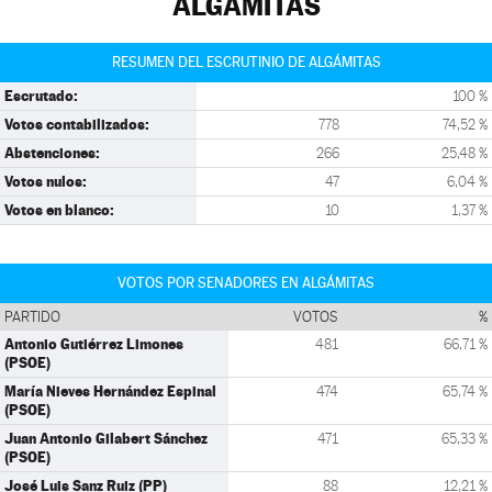
ALGÁMITAS
RESUMEN DEL ESCRUTINIO DE ALGÁMITAS
Escrutado:
100 %
Votos contabilizados:
778
74,52 %
Abstenciones:
266
25,48 %
Votos nulos:
47
6,04 %
Votos en blanco:
10
1,37 %
VOTOS POR SENADORES EN ALGÁMITAS
PARTIDO
VOTOS
%
Antonio Gutiérrez Limones
481
66,71 %
(PSOE)
María Nieves Hernández Espinal
474
65,74 %
(PSOE)
Juan Antonio Gilabert Sánchez
471
65,33 %
(PSOE)
José Luis Sanz Ruiz (PP)
88
12,21 %