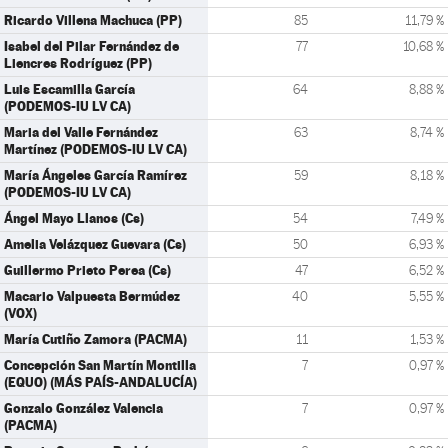
Ricardo Villena Machuca (PP)
85
11,79 %
Isabel del Pilar Fernández de
77
10,68 %
Liencres Rodríguez (PP)
Luis Escamilla García
64
8,88 %
(PODEMOS-IU LV CA)
Maria del Valle Fernández
63
8,74 %
Martínez (PODEMOS-IU LV CA)
María Ángeles García Ramírez
59
8,18 %
(PODEMOS-IU LV CA)
Ángel Mayo Llanos (Cs)
54
7,49 %
Amelia Velázquez Guevara (Cs)
50
6,93 %
Guillermo Prieto Perea (Cs)
47
6,52 %
Macario Valpuesta Bermúdez
40
5,55 %
(VOX)
María Cutiño Zamora (PACMA)
11
1,53 %
Concepción San Martín Montilla
7
0,97 %
(EQUO) (MÁS PAÍS-ANDALUCÍA)
Gonzalo González Valencia
7
0,97 %
(PACMA)