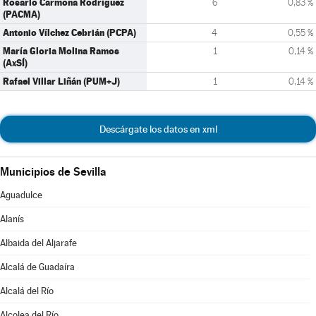
Rosario Carmona Rodríguez
6
0,83 %
(PACMA)
Antonio Vílchez Cebrián (PCPA)
4
0,55 %
María Gloria Molina Ramos
1
0,14 %
(AxSÍ)
Rafael Villar Liñán (PUM+J)
1
0,14 %
Descárgate los datos en xml
Municipios de Sevilla
Aguadulce
Alanís
Albaida del Aljarafe
Alcalá de Guadaíra
Alcalá del Río
Alcolea del Río