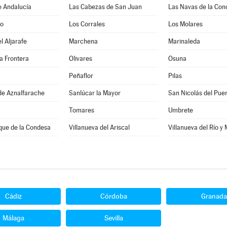
e Andalucía
Las Cabezas de San Juan
Las Navas de la Con
ío
Los Corrales
Los Molares
l Aljarafe
Marchena
Marinaleda
a Frontera
Olivares
Osuna
Peñaflor
Pilas
de Aznalfarache
Sanlúcar la Mayor
San Nicolás del Pue
Tomares
Umbrete
que de la Condesa
Villanueva del Ariscal
Villanueva del Río y
Cádiz
Córdoba
Granada
Málaga
Sevilla