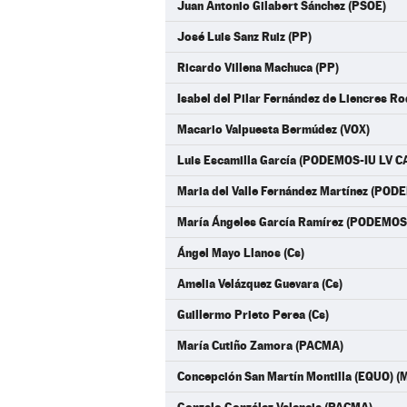
Juan Antonio Gilabert Sánchez (PSOE)
José Luis Sanz Ruiz (PP)
Ricardo Villena Machuca (PP)
Isabel del Pilar Fernández de Liencres Ro
Macario Valpuesta Bermúdez (VOX)
Luis Escamilla García (PODEMOS-IU LV C
Maria del Valle Fernández Martínez (POD
María Ángeles García Ramírez (PODEMOS
Ángel Mayo Llanos (Cs)
Amelia Velázquez Guevara (Cs)
Guillermo Prieto Perea (Cs)
María Cutiño Zamora (PACMA)
Concepción San Martín Montilla (EQUO)