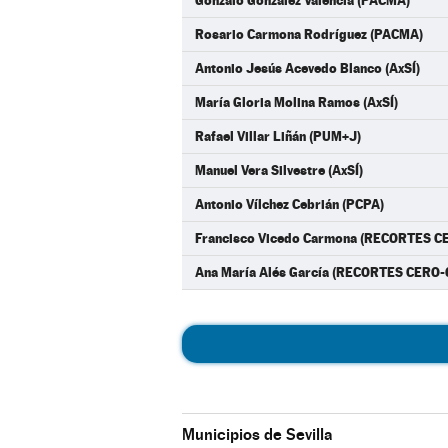
Gonzalo González Valencia (PACMA)
Rosario Carmona Rodríguez (PACMA)
Antonio Jesús Acevedo Blanco (AxSÍ)
María Gloria Molina Ramos (AxSÍ)
Rafael Villar Liñán (PUM+J)
Manuel Vera Silvestre (AxSÍ)
Antonio Vílchez Cebrián (PCPA)
Francisco Vicedo Carmona (RECORTES C
Ana María Alés García (RECORTES CERO-
Municipios de Sevilla