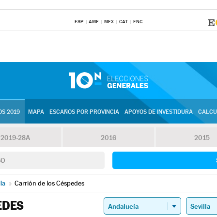
ESP
AME
MEX
CAT
ENG
S 2019
MAPA
ESCAÑOS POR PROVINCIA
APOYOS DE INVESTIDURA
CALCU
2019-28A
2016
2015
SO
lla
»
Carrión de los Céspedes
EDES