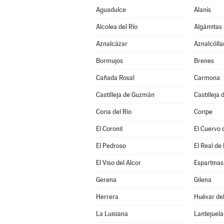
Aguadulce
Alanís
Alcolea del Río
Algámitas
Aznalcázar
Aznalcólla
Bormujos
Brenes
Cañada Rosal
Carmona
Castilleja de Guzmán
Castilleja 
Coria del Río
Coripe
El Coronil
El Cuervo 
El Pedroso
El Real de 
El Viso del Alcor
Espartinas
Gerena
Gilena
Herrera
Huévar del
La Luisiana
Lantejuela