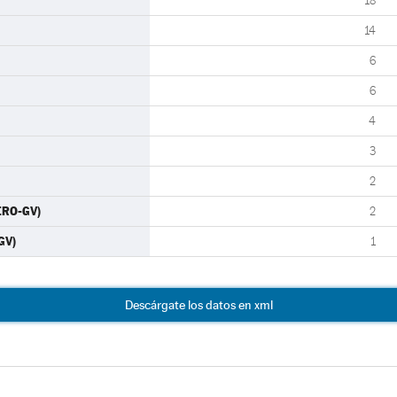
18
14
6
6
4
3
2
ERO-GV)
2
GV)
1
Descárgate los datos en xml