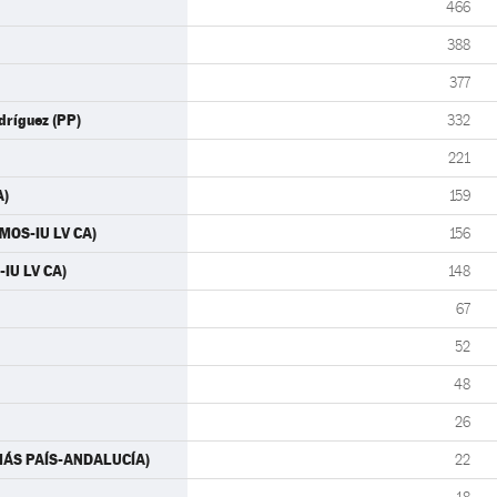
466
388
377
dríguez (PP)
332
221
A)
159
EMOS-IU LV CA)
156
-IU LV CA)
148
67
52
48
26
 (MÁS PAÍS-ANDALUCÍA)
22