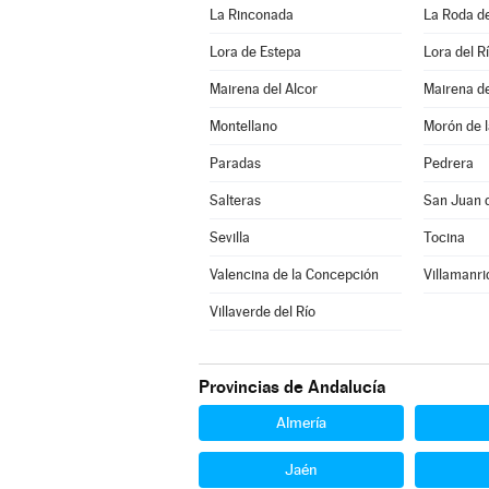
La Rinconada
La Roda d
Lora de Estepa
Lora del R
Mairena del Alcor
Mairena de
Montellano
Morón de l
Paradas
Pedrera
Salteras
San Juan 
Sevilla
Tocina
Valencina de la Concepción
Villamanri
Villaverde del Río
Provincias de Andalucía
Almería
Jaén