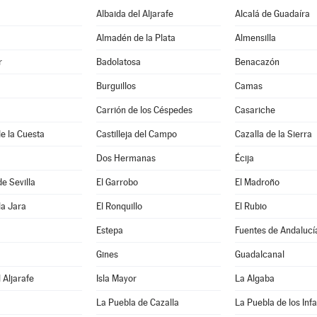
Albaida del Aljarafe
Alcalá de Guadaíra
Almadén de la Plata
Almensilla
r
Badolatosa
Benacazón
Burguillos
Camas
Carrión de los Céspedes
Casariche
de la Cuesta
Castilleja del Campo
Cazalla de la Sierra
Dos Hermanas
Écija
de Sevilla
El Garrobo
El Madroño
la Jara
El Ronquillo
El Rubio
Estepa
Fuentes de Andalucí
Gines
Guadalcanal
 Aljarafe
Isla Mayor
La Algaba
La Puebla de Cazalla
La Puebla de los Inf