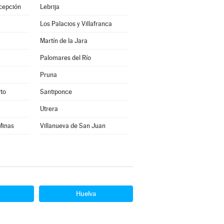
cepción
Lebrija
Los Palacios y Villafranca
Martín de la Jara
Palomares del Río
Pruna
rto
Santiponce
Utrera
 Minas
Villanueva de San Juan
Huelva