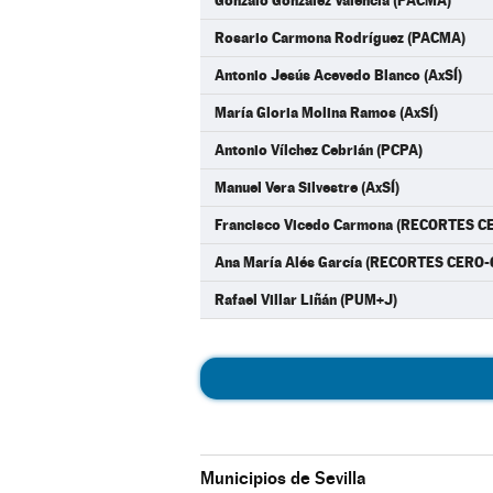
Gonzalo González Valencia (PACMA)
Rosario Carmona Rodríguez (PACMA)
Antonio Jesús Acevedo Blanco (AxSÍ)
María Gloria Molina Ramos (AxSÍ)
Antonio Vílchez Cebrián (PCPA)
Manuel Vera Silvestre (AxSÍ)
Francisco Vicedo Carmona (RECORTES C
Ana María Alés García (RECORTES CERO-
Rafael Villar Liñán (PUM+J)
Municipios de Sevilla