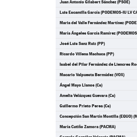
Juan Antonio Gilabert Sánchez (PSOE)
Luis Escamilla García (PODEMOS-IU LV C
Maria del Valle Fernández Martínez (POD
María Ángeles García Ramírez (PODEMOS
José Luis Sanz Ruiz (PP)
Ricardo Villena Machuca (PP)
Isabel del Pilar Fernández de Liencres Ro
Macario Valpuesta Bermúdez (VOX)
Ángel Mayo Llanos (Cs)
Amelia Velázquez Guevara (Cs)
Guillermo Prieto Perea (Cs)
Concepción San Martín Montilla (EQUO)
María Cutiño Zamora (PACMA)