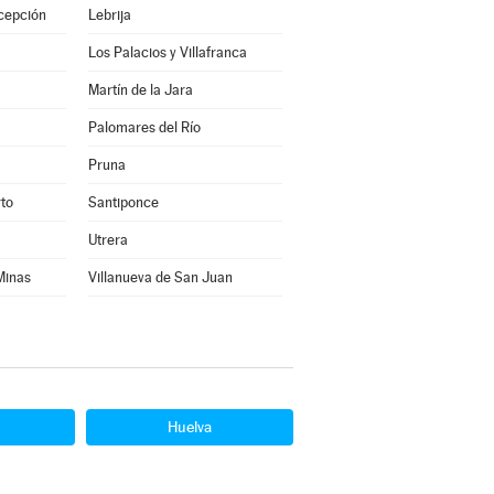
cepción
Lebrija
Los Palacios y Villafranca
Martín de la Jara
Palomares del Río
Pruna
rto
Santiponce
Utrera
 Minas
Villanueva de San Juan
Huelva