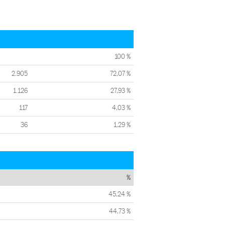
100 %
2.905
72,07 %
1.126
27,93 %
117
4,03 %
36
1,29 %
%
45,24 %
44,73 %