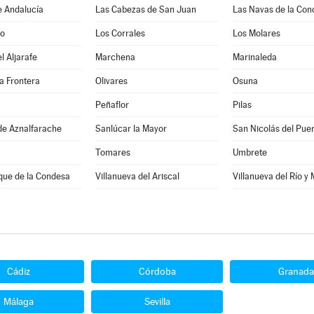
e Andalucía
Las Cabezas de San Juan
Las Navas de la Con
ío
Los Corrales
Los Molares
l Aljarafe
Marchena
Marinaleda
a Frontera
Olivares
Osuna
Peñaflor
Pilas
de Aznalfarache
Sanlúcar la Mayor
San Nicolás del Pue
Tomares
Umbrete
que de la Condesa
Villanueva del Ariscal
Villanueva del Río y
Cádiz
Córdoba
Granada
Málaga
Sevilla