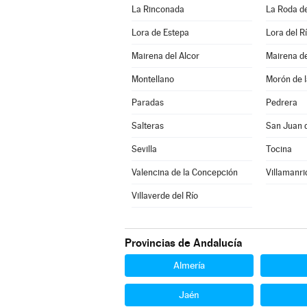
La Rinconada
La Roda d
Lora de Estepa
Lora del R
Mairena del Alcor
Mairena de
Montellano
Morón de l
Paradas
Pedrera
Salteras
San Juan 
Sevilla
Tocina
Valencina de la Concepción
Villamanri
Villaverde del Río
Provincias de Andalucía
Almería
Jaén