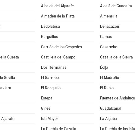
Albaida del Aljarafe
Alcalá de Guadaíra
Almadén de la Plata
Almensilla
r
Badolatosa
Benacazón
Burguillos
Camas
Carrión de los Céspedes
Casariche
de la Cuesta
Castilleja del Campo
Cazalla de la Sierra
Dos Hermanas
Écija
de Sevilla
El Garrobo
El Madroño
la Jara
El Ronquillo
El Rubio
Estepa
Fuentes de Andalucí
Gines
Guadalcanal
 Aljarafe
Isla Mayor
La Algaba
La Puebla de Cazalla
La Puebla de los Inf