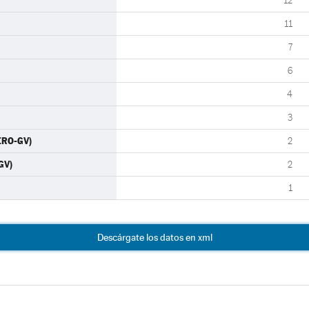
12
11
7
6
4
3
ERO-GV)
2
GV)
2
1
Descárgate los datos en xml