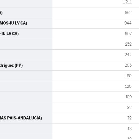
1.211
A)
962
EMOS-IU LV CA)
944
-IU LV CA)
907
252
242
dríguez (PP)
205
180
120
109
92
 (MÁS PAÍS-ANDALUCÍA)
72
18