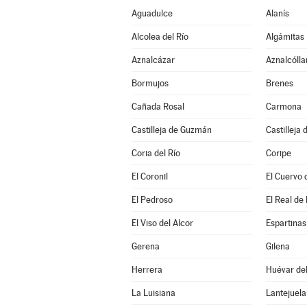
Aguadulce
Alanís
Alcolea del Río
Algámitas
Aznalcázar
Aznalcólla
Bormujos
Brenes
Cañada Rosal
Carmona
Castilleja de Guzmán
Castilleja 
Coria del Río
Coripe
El Coronil
El Cuervo 
El Pedroso
El Real de 
El Viso del Alcor
Espartinas
Gerena
Gilena
Herrera
Huévar del
La Luisiana
Lantejuela