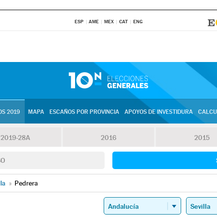
ESP
AME
MEX
CAT
ENG
S 2019
MAPA
ESCAÑOS POR PROVINCIA
APOYOS DE INVESTIDURA
CALCU
2019-28A
2016
2015
SO
lla
»
Pedrera