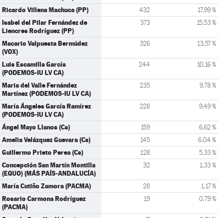
Ricardo Villena Machuca (PP)
432
17,99 %
Isabel del Pilar Fernández de
373
15,53 %
Liencres Rodríguez (PP)
Macario Valpuesta Bermúdez
326
13,57 %
(VOX)
Luis Escamilla García
244
10,16 %
(PODEMOS-IU LV CA)
Maria del Valle Fernández
235
9,78 %
Martínez (PODEMOS-IU LV CA)
María Ángeles García Ramírez
228
9,49 %
(PODEMOS-IU LV CA)
Ángel Mayo Llanos (Cs)
159
6,62 %
Amelia Velázquez Guevara (Cs)
145
6,04 %
Guillermo Prieto Perea (Cs)
128
5,33 %
Concepción San Martín Montilla
32
1,33 %
(EQUO) (MÁS PAÍS-ANDALUCÍA)
María Cutiño Zamora (PACMA)
28
1,17 %
Rosario Carmona Rodríguez
19
0,79 %
(PACMA)