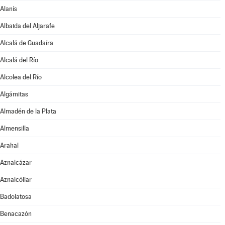
Alanís
Albaida del Aljarafe
Alcalá de Guadaíra
Alcalá del Río
Alcolea del Río
Algámitas
Almadén de la Plata
Almensilla
Arahal
Aznalcázar
Aznalcóllar
Badolatosa
Benacazón