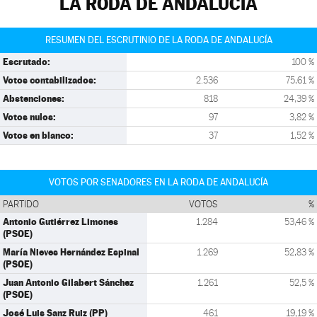
LA RODA DE ANDALUCÍA
RESUMEN DEL ESCRUTINIO DE LA RODA DE ANDALUCÍA
Escrutado:
100 %
Votos contabilizados:
2.536
75,61 %
Abstenciones:
818
24,39 %
Votos nulos:
97
3,82 %
Votos en blanco:
37
1,52 %
VOTOS POR SENADORES EN LA RODA DE ANDALUCÍA
PARTIDO
VOTOS
%
Antonio Gutiérrez Limones
1.284
53,46 %
(PSOE)
María Nieves Hernández Espinal
1.269
52,83 %
(PSOE)
Juan Antonio Gilabert Sánchez
1.261
52,5 %
(PSOE)
José Luis Sanz Ruiz (PP)
461
19,19 %