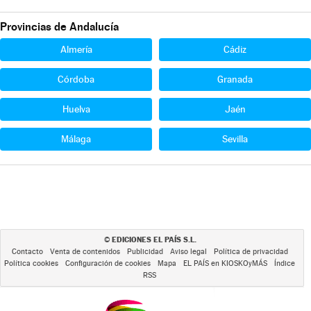
Provincias de Andalucía
Almería
Cádiz
Córdoba
Granada
Huelva
Jaén
Málaga
Sevilla
EDICIONES EL PAÍS S.L.
©
Contacto
Venta de contenidos
Publicidad
Aviso legal
Política de privacidad
Política cookies
Configuración de cookies
Mapa
EL PAÍS en KIOSKOyMÁS
Índice
RSS