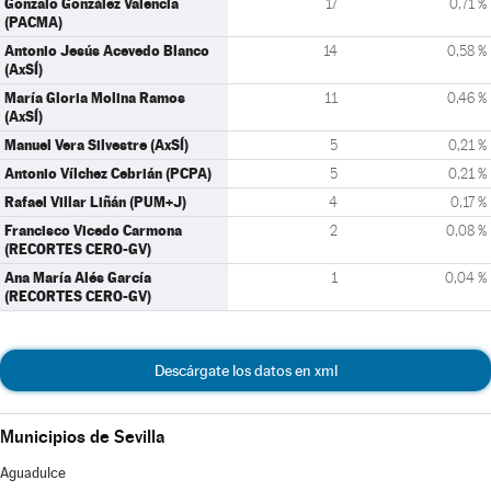
Gonzalo González Valencia
17
0,71 %
(PACMA)
Antonio Jesús Acevedo Blanco
14
0,58 %
(AxSÍ)
María Gloria Molina Ramos
11
0,46 %
(AxSÍ)
Manuel Vera Silvestre (AxSÍ)
5
0,21 %
Antonio Vílchez Cebrián (PCPA)
5
0,21 %
Rafael Villar Liñán (PUM+J)
4
0,17 %
Francisco Vicedo Carmona
2
0,08 %
(RECORTES CERO-GV)
Ana María Alés García
1
0,04 %
(RECORTES CERO-GV)
Descárgate los datos en xml
Municipios de Sevilla
Aguadulce