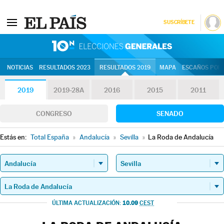
SUSCRÍBETE
10N | Eleccion
NOTICIAS
RESULTADOS 2023
RESULTADOS 2019
MAPA
ESCAÑOS POR 
2019
2019-28A
2016
2015
2011
CONGRESO
SENADO
Estás en:
Total España
»
Andalucía
»
Sevilla
»
La Roda de Andalucía
10.09
ÚLTIMA ACTUALIZACIÓN:
CEST