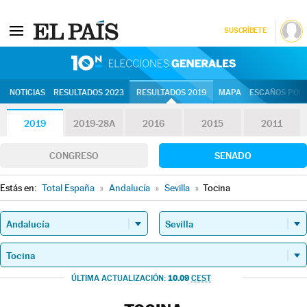
SUSCRÍBETE
10N | Eleccion
NOTICIAS
RESULTADOS 2023
RESULTADOS 2019
MAPA
ESCAÑOS POR 
2019
2019-28A
2016
2015
2011
CONGRESO
SENADO
Estás en:
Total España
»
Andalucía
»
Sevilla
»
Tocina
10.09
ÚLTIMA ACTUALIZACIÓN:
CEST