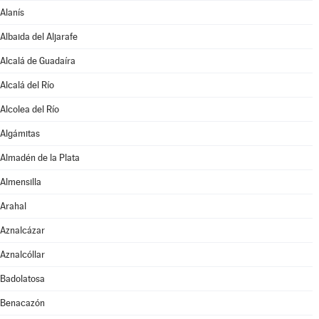
Alanís
Albaida del Aljarafe
Alcalá de Guadaíra
Alcalá del Río
Alcolea del Río
Algámitas
Almadén de la Plata
Almensilla
Arahal
Aznalcázar
Aznalcóllar
Badolatosa
Benacazón