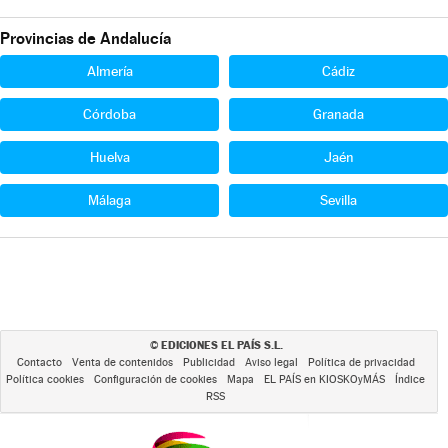
Provincias de Andalucía
Almería
Cádiz
Córdoba
Granada
Huelva
Jaén
Málaga
Sevilla
EDICIONES EL PAÍS S.L.
©
Contacto
Venta de contenidos
Publicidad
Aviso legal
Política de privacidad
Política cookies
Configuración de cookies
Mapa
EL PAÍS en KIOSKOyMÁS
Índice
RSS