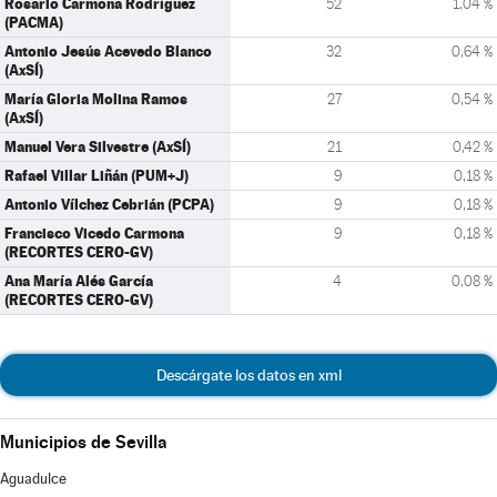
Rosario Carmona Rodríguez
52
1,04 %
(PACMA)
Antonio Jesús Acevedo Blanco
32
0,64 %
(AxSÍ)
María Gloria Molina Ramos
27
0,54 %
(AxSÍ)
Manuel Vera Silvestre (AxSÍ)
21
0,42 %
Rafael Villar Liñán (PUM+J)
9
0,18 %
Antonio Vílchez Cebrián (PCPA)
9
0,18 %
Francisco Vicedo Carmona
9
0,18 %
(RECORTES CERO-GV)
Ana María Alés García
4
0,08 %
(RECORTES CERO-GV)
Descárgate los datos en xml
Municipios de Sevilla
Aguadulce