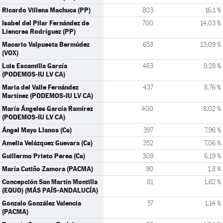
Ricardo Villena Machuca (PP)
803
16,1 %
Isabel del Pilar Fernández de
700
14,03 %
Liencres Rodríguez (PP)
Macario Valpuesta Bermúdez
653
13,09 %
(VOX)
Luis Escamilla García
463
9,28 %
(PODEMOS-IU LV CA)
Maria del Valle Fernández
437
8,76 %
Martínez (PODEMOS-IU LV CA)
María Ángeles García Ramírez
400
8,02 %
(PODEMOS-IU LV CA)
Ángel Mayo Llanos (Cs)
397
7,96 %
Amelia Velázquez Guevara (Cs)
352
7,06 %
Guillermo Prieto Perea (Cs)
309
6,19 %
María Cutiño Zamora (PACMA)
90
1,8 %
Concepción San Martín Montilla
81
1,62 %
(EQUO) (MÁS PAÍS-ANDALUCÍA)
Gonzalo González Valencia
57
1,14 %
(PACMA)