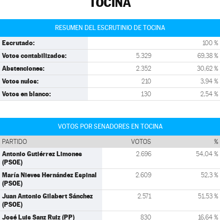
TOCINA
RESUMEN DEL ESCRUTINIO DE TOCINA
Escrutado:
100 %
Votos contabilizados:
5.329
69,38 %
Abstenciones:
2.352
30,62 %
Votos nulos:
210
3,94 %
Votos en blanco:
130
2,54 %
VOTOS POR SENADORES EN TOCINA
PARTIDO
VOTOS
%
Antonio Gutiérrez Limones
2.696
54,04 %
(PSOE)
María Nieves Hernández Espinal
2.609
52,3 %
(PSOE)
Juan Antonio Gilabert Sánchez
2.571
51,53 %
(PSOE)
José Luis Sanz Ruiz (PP)
830
16,64 %