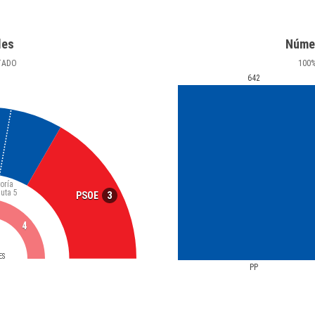
les
Núme
TADO
100
642
oría
luta
5
3
PSOE
4
ES
PP