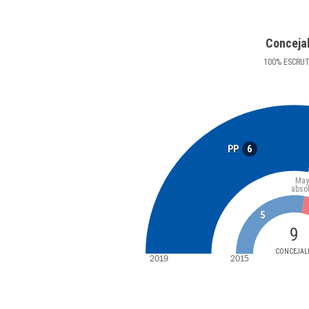
Conceja
100
%
ESCRU
6
PP
May
abso
5
9
CONCEJAL
2019
2015