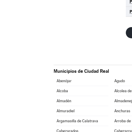
Municipios de Ciudad Real
Abenójar
Agudo
Alcoba
Alcolea de
Almadén
Almadenej
Almuradiel
Anchuras
Argamasilla de Calatrava
Arroba de 
Cabezarados
Cabezarrub