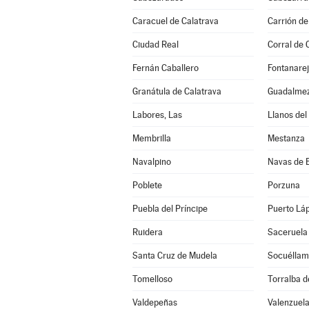
Caracuel de Calatrava
Carrión de
Ciudad Real
Corral de 
Fernán Caballero
Fontanare
Granátula de Calatrava
Guadalme
Labores, Las
Llanos del
Membrilla
Mestanza
Navalpino
Navas de 
Poblete
Porzuna
Puebla del Príncipe
Puerto Lá
Ruidera
Saceruela
Santa Cruz de Mudela
Socuéllam
Tomelloso
Torralba d
Valdepeñas
Valenzuela