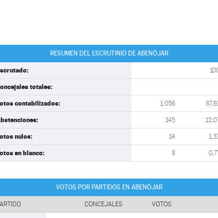
RESUMEN DEL ESCRUTINIO DE ABENÓJAR
scrutado:
10
oncejales totales:
otos contabilizados:
1.056
87,9
bstenciones:
145
12,0
otos nulos:
14
1,3
otos en blanco:
8
0,7
VOTOS POR PARTIDOS EN ABENÓJAR
ARTIDO
CONCEJALES
VOTOS