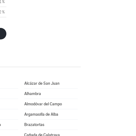
1 %
2 %
Alcázar de San Juan
Alhambra
Almodóvar del Campo
Argamasilla de Alba
a
Brazatortas
Cañada de Calatrava