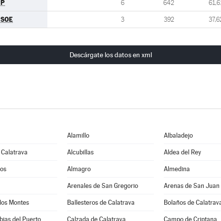
PP
6
642
61,6
PSOE
3
392
37,6
Descárgate los datos en xml
Alamillo
Albaladejo
 Calatrava
Alcubillas
Aldea del Rey
os
Almagro
Almedina
Arenales de San Gregorio
Arenas de San Juan
los Montes
Ballesteros de Calatrava
Bolaños de Calatrav
ias del Puerto
Calzada de Calatrava
Campo de Criptana