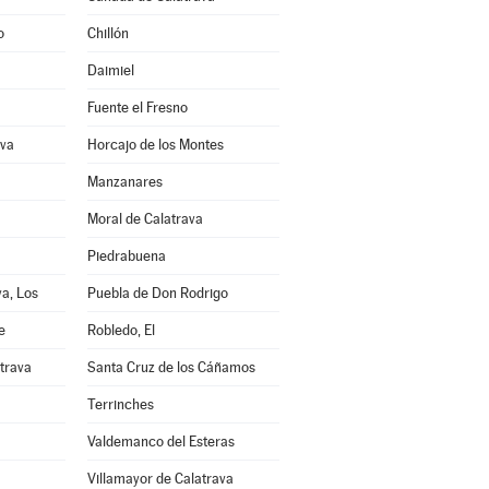
o
Chillón
Daimiel
Fuente el Fresno
ava
Horcajo de los Montes
Manzanares
Moral de Calatrava
Piedrabuena
a, Los
Puebla de Don Rodrigo
e
Robledo, El
trava
Santa Cruz de los Cáñamos
Terrinches
Valdemanco del Esteras
Villamayor de Calatrava