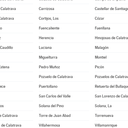
 Calatrava
Carrizosa
Castellar de Santiag
Calatrava
Cortijos, Los
Cózar
jo
Fuencaliente
Fuenllana
z
Herencia
Hinojosas de Calatr
 Caudillo
Luciana
Malagón
Miguelturra
Montiel
Estena
Pedro Muñoz
Picón
Pozuelo de Calatrava
Pozuelos de Calatrav
pice
Puertollano
Retuerta del Bullaqu
San Carlos del Valle
San Lorenzo de Cala
os
Solana del Pino
Solana, La
e Calatrava
Torre de Juan Abad
Torrenueva
 de Calatrava
Villahermosa
Villamanrique