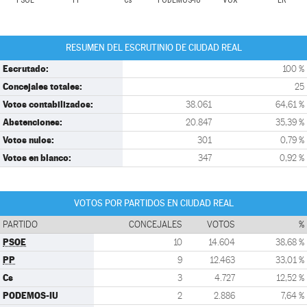
PSOE
PP
Cs
PODEMOS-IU
VOX
ER
RESUMEN DEL ESCRUTINIO DE CIUDAD REAL
Escrutado:
100 %
Concejales totales:
25
Votos contabilizados:
38.061
64,61 %
Abstenciones:
20.847
35,39 %
Votos nulos:
301
0,79 %
Votos en blanco:
347
0,92 %
VOTOS POR PARTIDOS EN CIUDAD REAL
PARTIDO
CONCEJALES
VOTOS
%
PSOE
10
14.604
38,68 %
PP
9
12.463
33,01 %
Cs
3
4.727
12,52 %
PODEMOS-IU
2
2.886
7,64 %