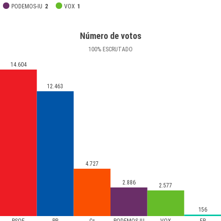
PODEMOS-IU
2
VOX
1
Número de votos
100
%
ESCRUTADO
14.604
12.463
4.727
2.886
2.577
156