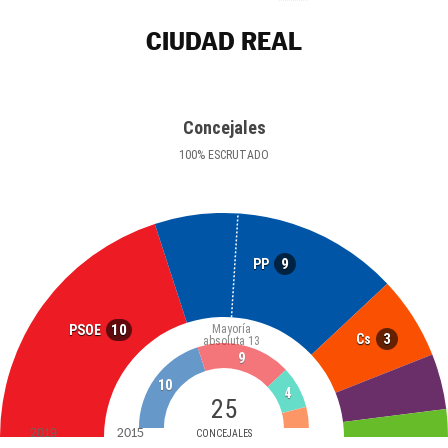
CIUDAD REAL
Concejales
100
%
ESCRUTADO
9
PP
10
PSOE
Mayoría
3
Cs
absoluta
13
9
10
4
25
2019
2015
CONCEJALES