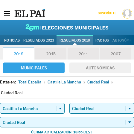
SUSCRÍBETE
26M | Elec
NOTICIAS
RESULTADOS 2023
RESULTADOS 2019
PACTOS
AUTONÓMIC
2019
2015
2011
2007
MUNICIPALES
AUTONÓMICAS
Estás en:
Total España
»
Castilla La Mancha
»
Ciudad Real
»
Ciudad Real
18.55
ÚLTIMA ACTUALIZACIÓN:
CEST