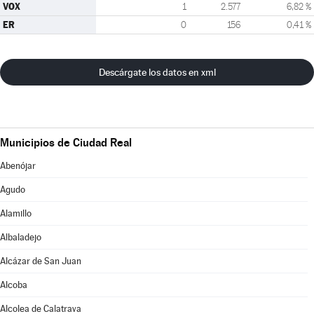
VOX
1
2.577
6,82 %
ER
0
156
0,41 %
Descárgate los datos en xml
Municipios de Ciudad Real
Abenójar
Agudo
Alamillo
Albaladejo
Alcázar de San Juan
Alcoba
Alcolea de Calatrava