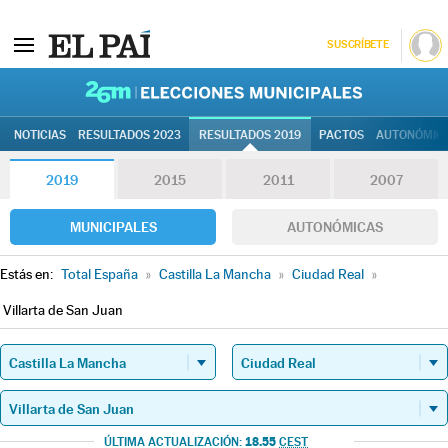
SUSCRÍBETE
26M | Elec
NOTICIAS
RESULTADOS 2023
RESULTADOS 2019
PACTOS
AUTONÓMIC
2019
2015
2011
2007
MUNICIPALES
AUTONÓMICAS
Estás en:
Total España
»
Castilla La Mancha
»
Ciudad Real
»
Villarta de San Juan
18.55
ÚLTIMA ACTUALIZACIÓN:
CEST