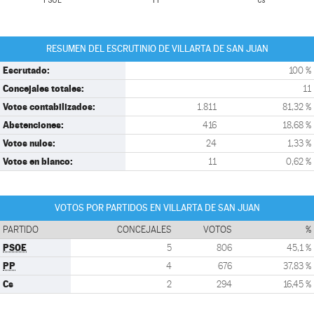
PSOE
PP
Cs
RESUMEN DEL ESCRUTINIO DE VILLARTA DE SAN JUAN
Escrutado:
100 %
Concejales totales:
11
Votos contabilizados:
1.811
81,32 %
Abstenciones:
416
18,68 %
Votos nulos:
24
1,33 %
Votos en blanco:
11
0,62 %
VOTOS POR PARTIDOS EN VILLARTA DE SAN JUAN
PARTIDO
CONCEJALES
VOTOS
%
PSOE
5
806
45,1 %
PP
4
676
37,83 %
Cs
2
294
16,45 %