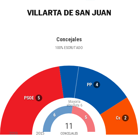
VILLARTA DE SAN JUAN
Concejales
100
%
ESCRUTADO
4
PP
5
PSOE
Mayoría
absoluta
6
6
5
2
Cs
11
2019
2015
CONCEJALES