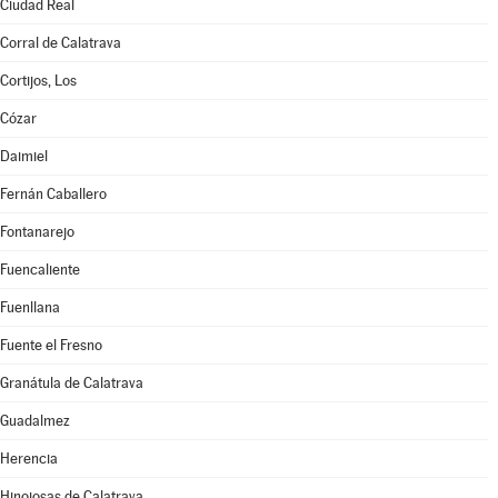
Ciudad Real
Corral de Calatrava
Cortijos, Los
Cózar
Daimiel
Fernán Caballero
Fontanarejo
Fuencaliente
Fuenllana
Fuente el Fresno
Granátula de Calatrava
Guadalmez
Herencia
Hinojosas de Calatrava