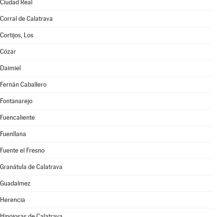
Ciudad Real
Corral de Calatrava
Cortijos, Los
Cózar
Daimiel
Fernán Caballero
Fontanarejo
Fuencaliente
Fuenllana
Fuente el Fresno
Granátula de Calatrava
Guadalmez
Herencia
Hinojosas de Calatrava