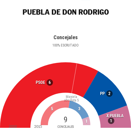
PUEBLA DE DON RODRIGO
Concejales
100
%
ESCRUTADO
6
PSOE
2
PP
Mayoría
absoluta
5
5
3
X PUEBLA
9
1
1
2019
2015
CONCEJALES