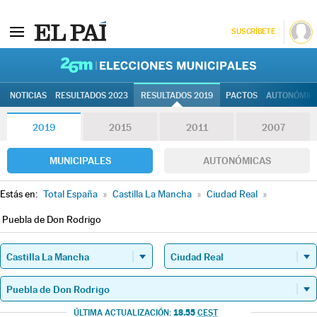
SUSCRÍBETE
26M | Elec
NOTICIAS
RESULTADOS 2023
RESULTADOS 2019
PACTOS
AUTONÓMIC
2019
2015
2011
2007
MUNICIPALES
AUTONÓMICAS
Estás en:
Total España
»
Castilla La Mancha
»
Ciudad Real
»
Puebla de Don Rodrigo
18.55
ÚLTIMA ACTUALIZACIÓN:
CEST