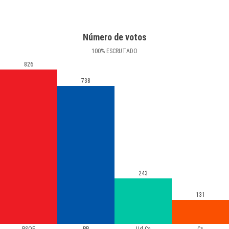
Número de votos
100
%
ESCRUTADO
826
738
243
131