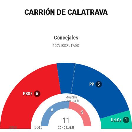
CARRIÓN DE CALATRAVA
Concejales
100
%
ESCRUTADO
5
PP
5
PSOE
Mayoría
absoluta
6
6
5
11
1
Ud.Ca
2019
2015
CONCEJALES