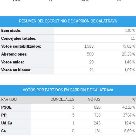
PSOE
PP
Ud.Ca
Cs
RESUMEN DEL ESCRUTINIO DE CARRIÓN DE CALATRAVA
Escrutado:
100 %
Concejales totales:
11
Votos contabilizados:
1.988
79,62 %
Abstenciones:
509
20,38 %
Votos nulos:
29
1,46 %
Votos en blanco:
21
1,07 %
VOTOS POR PARTIDOS EN CARRIÓN DE CALATRAVA
PARTIDO
CONCEJALES
VOTOS
%
PSOE
5
826
42,16 %
PP
5
738
37,67 %
Ud.Ca
1
243
12,4 %
Cs
0
131
6,69 %