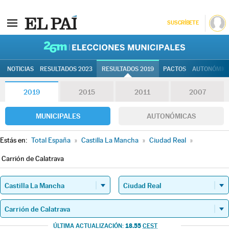
SUSCRÍBETE
26M | Elec
NOTICIAS
RESULTADOS 2023
RESULTADOS 2019
PACTOS
AUTONÓMIC
2019
2015
2011
2007
MUNICIPALES
AUTONÓMICAS
Estás en:
Total España
»
Castilla La Mancha
»
Ciudad Real
»
Carrión de Calatrava
18.55
ÚLTIMA ACTUALIZACIÓN:
CEST