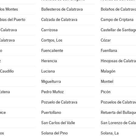
los Montes
Ballesteros de Calatrava
Bolaños de Calatrav
ias del Puerto
Calzada de Calatrava
Campo de Criptana
 Calatrava
Carrizosa
Castellar de Santiag
Calatrava
Cortijos, Los
Cózar
jo
Fuencaliente
Fuenllana
z
Herencia
Hinojosas de Calatr
 Caudillo
Luciana
Malagón
Miguelturra
Montiel
Estena
Pedro Muñoz
Picón
Pozuelo de Calatrava
Pozuelos de Calatrav
pice
Puertollano
Retuerta del Bullaqu
San Carlos del Valle
San Lorenzo de Cala
os
Solana del Pino
Solana, La