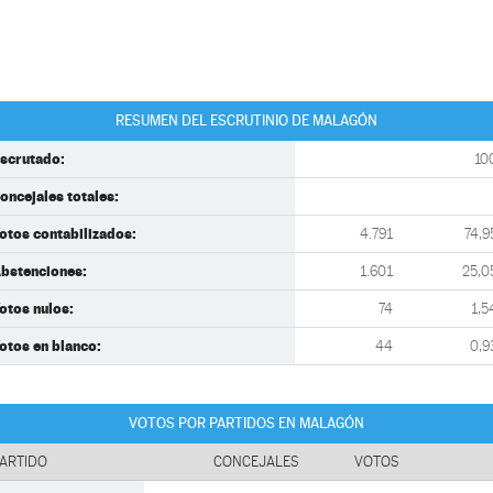
RESUMEN DEL ESCRUTINIO DE MALAGÓN
scrutado:
10
oncejales totales:
otos contabilizados:
4.791
74,9
bstenciones:
1.601
25,0
otos nulos:
74
1,5
otos en blanco:
44
0,9
VOTOS POR PARTIDOS EN MALAGÓN
ARTIDO
CONCEJALES
VOTOS