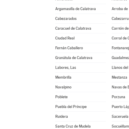
Argamasilla de Calatrava
Arroba de 
Cabezarados
Cabezarrub
Caracuel de Calatrava
Carrión de
Ciudad Real
Corral de 
Fernán Caballero
Fontanare
Granátula de Calatrava
Guadalme
Labores, Las
Llanos del
Membrilla
Mestanza
Navalpino
Navas de 
Poblete
Porzuna
Puebla del Príncipe
Puerto Lá
Ruidera
Saceruela
Santa Cruz de Mudela
Socuéllam