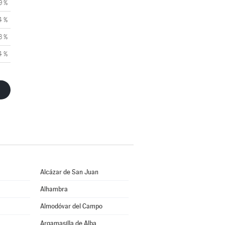
9 %
4 %
3 %
4 %
Alcázar de San Juan
Alhambra
Almodóvar del Campo
Argamasilla de Alba