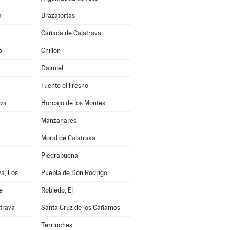
a
Brazatortas
Cañada de Calatrava
o
Chillón
Daimiel
Fuente el Fresno
ava
Horcajo de los Montes
Manzanares
Moral de Calatrava
Piedrabuena
a, Los
Puebla de Don Rodrigo
e
Robledo, El
trava
Santa Cruz de los Cáñamos
Terrinches