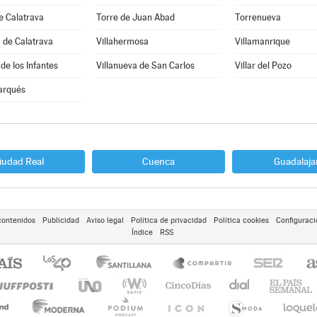
e Calatrava
Torre de Juan Abad
Torrenueva
 de Calatrava
Villahermosa
Villamanrique
de los Infantes
Villanueva de San Carlos
Villar del Pozo
arqués
iudad Real
Cuenca
Guadalaja
contenidos
Publicidad
Aviso legal
Política de privacidad
Política cookies
Configuraci
Índice
RSS