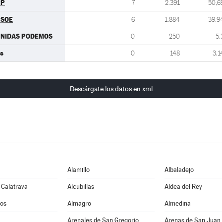
PP
7
2.391
50,6
PSOE
6
1.884
39,9
UNIDAS PODEMOS
0
250
5,
s
0
148
3,1
Descárgate los datos en xml
Alamillo
Albaladejo
 Calatrava
Alcubillas
Aldea del Rey
os
Almagro
Almedina
Arenales de San Gregorio
Arenas de San Juan