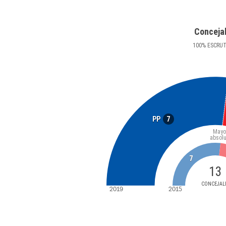
Conceja
100
%
ESCRU
7
PP
Mayo
absolu
7
13
CONCEJAL
2019
2015