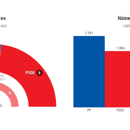
les
Núme
TADO
100
2.391
1.884
6
PSOE
ría
ta
7
6
ES
PP
PSOE