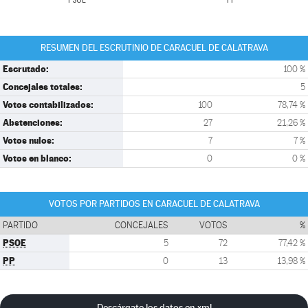
PSOE
PP
RESUMEN DEL ESCRUTINIO DE CARACUEL DE CALATRAVA
Escrutado:
100 %
Concejales totales:
5
Votos contabilizados:
100
78,74 %
Abstenciones:
27
21,26 %
Votos nulos:
7
7 %
Votos en blanco:
0
0 %
VOTOS POR PARTIDOS EN CARACUEL DE CALATRAVA
PARTIDO
CONCEJALES
VOTOS
%
PSOE
5
72
77,42 %
PP
0
13
13,98 %
Descárgate los datos en xml