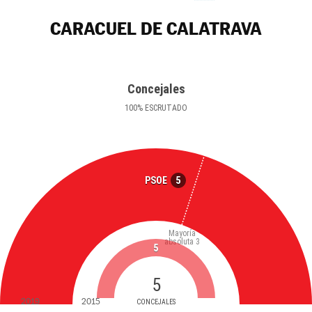
CARACUEL DE CALATRAVA
Concejales
100
%
ESCRUTADO
5
PSOE
Mayoría
absoluta
3
5
5
2019
2015
CONCEJALES