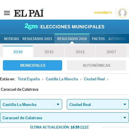
SUSCRÍBETE
26M | Elec
NOTICIAS
RESULTADOS 2023
RESULTADOS 2019
PACTOS
AUTONÓMIC
2019
2015
2011
2007
MUNICIPALES
AUTONÓMICAS
Estás en:
Total España
»
Castilla La Mancha
»
Ciudad Real
»
Caracuel de Calatrava
18.55
ÚLTIMA ACTUALIZACIÓN:
CEST