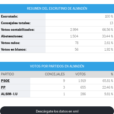
RESUMEN DEL ESCRUTINIO DE ALMADÉN
Escrutado:
100 %
Concejales totales:
13
Votos contabilizados:
2.994
66,56 %
Abstenciones:
1.504
33,44 %
Votos nulos:
78
2,61 %
Votos en blanco:
56
1,92 %
VOTOS POR PARTIDOS EN ALMADÉN
PARTIDO
CONCEJALES
VOTOS
%
PSOE
9
1.919
65,81 %
PP
3
655
22,46 %
ALSIM- I.U
1
286
9,81 %
Descárgate los datos en xml