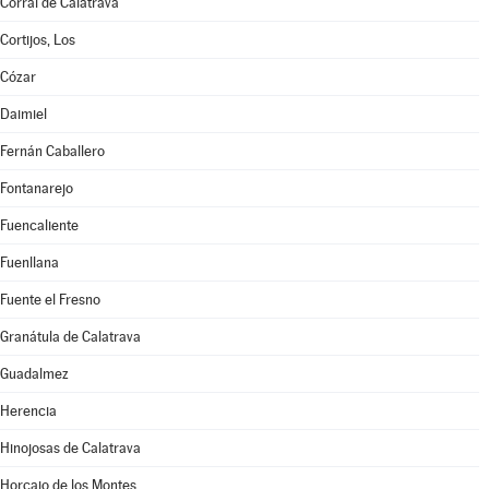
Corral de Calatrava
Cortijos, Los
Cózar
Daimiel
Fernán Caballero
Fontanarejo
Fuencaliente
Fuenllana
Fuente el Fresno
Granátula de Calatrava
Guadalmez
Herencia
Hinojosas de Calatrava
Horcajo de los Montes