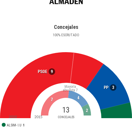
ALMADÉN
Concejales
100
%
ESCRUTADO
9
PSOE
Mayoría
3
PP
absoluta
7
4
7
13
2
2019
2015
CONCEJALES
ALSIM- I.U
1