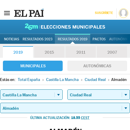
SUSCRÍBETE
26M | Elec
NOTICIAS
RESULTADOS 2023
RESULTADOS 2019
PACTOS
AUTONÓMIC
2019
2015
2011
2007
MUNICIPALES
AUTONÓMICAS
Estás en:
Total España
»
Castilla La Mancha
»
Ciudad Real
»
Almadén
18.55
ÚLTIMA ACTUALIZACIÓN:
CEST