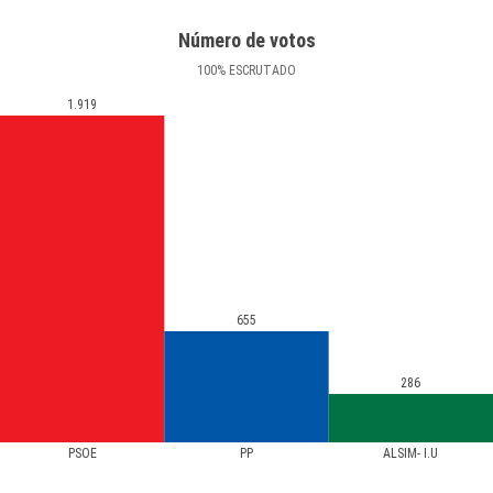
Número de votos
100
%
ESCRUTADO
1.919
655
286
PSOE
PP
ALSIM- I.U