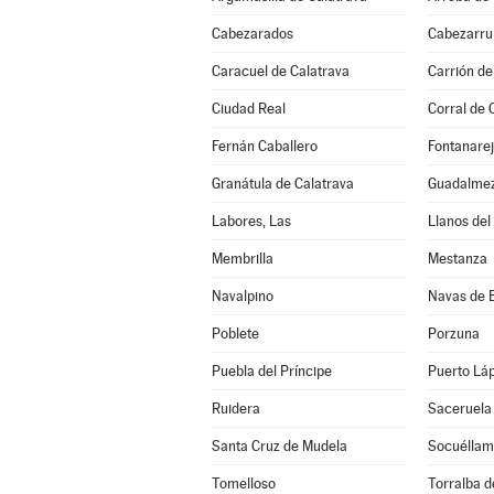
Cabezarados
Cabezarrub
Caracuel de Calatrava
Carrión de
Ciudad Real
Corral de 
Fernán Caballero
Fontanare
Granátula de Calatrava
Guadalme
Labores, Las
Llanos del
Membrilla
Mestanza
Navalpino
Navas de 
Poblete
Porzuna
Puebla del Príncipe
Puerto Lá
Ruidera
Saceruela
Santa Cruz de Mudela
Socuéllam
Tomelloso
Torralba d