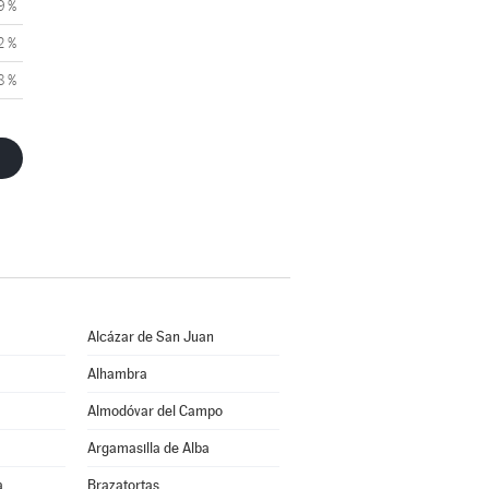
9 %
2 %
8 %
Alcázar de San Juan
Alhambra
Almodóvar del Campo
Argamasilla de Alba
a
Brazatortas