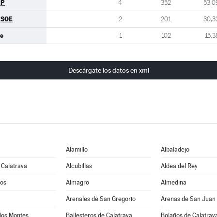
PP
4
352
53,0
PSOE
2
201
30,3
s
1
102
15,3
Descárgate los datos en xml
Alamillo
Albaladejo
 Calatrava
Alcubillas
Aldea del Rey
os
Almagro
Almedina
Arenales de San Gregorio
Arenas de San Juan
los Montes
Ballesteros de Calatrava
Bolaños de Calatrav