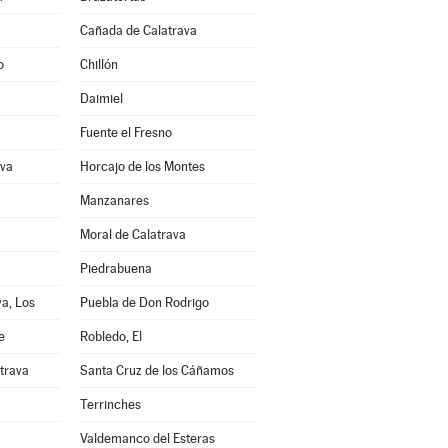
Cañada de Calatrava
o
Chillón
Daimiel
Fuente el Fresno
ava
Horcajo de los Montes
Manzanares
Moral de Calatrava
Piedrabuena
a, Los
Puebla de Don Rodrigo
e
Robledo, El
trava
Santa Cruz de los Cáñamos
Terrinches
Valdemanco del Esteras