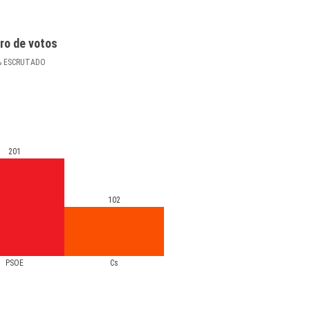
ro de votos
%
ESCRUTADO
201
102
PSOE
Cs