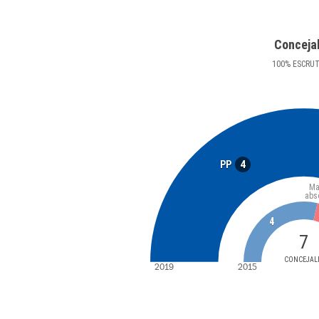
Conceja
100
%
ESCRU
4
PP
Ma
abs
4
7
CONCEJAL
2019
2015