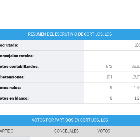
RESUMEN DEL ESCRUTINIO DE CORTIJOS, LOS
scrutado:
10
oncejales totales:
otos contabilizados:
672
86,9
bstenciones:
101
13,0
otos nulos:
9
1,3
otos en blanco:
8
1,2
VOTOS POR PARTIDOS EN CORTIJOS, LOS
ARTIDO
CONCEJALES
VOTOS