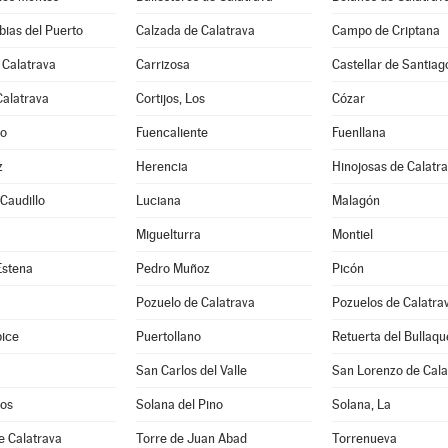
ias del Puerto
Calzada de Calatrava
Campo de Criptana
 Calatrava
Carrizosa
Castellar de Santiag
Calatrava
Cortijos, Los
Cózar
jo
Fuencaliente
Fuenllana
z
Herencia
Hinojosas de Calatr
 Caudillo
Luciana
Malagón
Miguelturra
Montiel
Estena
Pedro Muñoz
Picón
Pozuelo de Calatrava
Pozuelos de Calatrav
pice
Puertollano
Retuerta del Bullaqu
San Carlos del Valle
San Lorenzo de Cala
os
Solana del Pino
Solana, La
e Calatrava
Torre de Juan Abad
Torrenueva