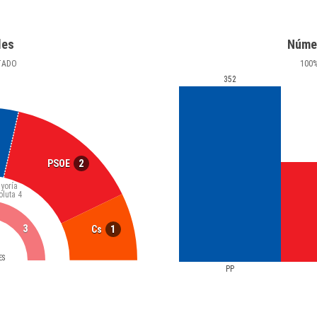
les
Núme
TADO
100
352
2
PSOE
yoría
oluta
4
3
1
Cs
ES
PP